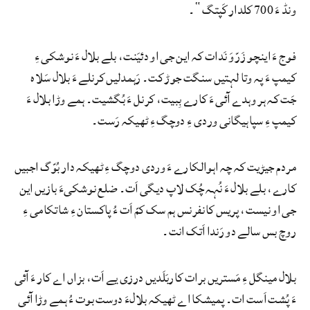
ونڈ ءَ 700 کلدار کَپتگ“۔
فوج ءَ اینچو زَرّ وَ نَدات کہ این جی او دئیَنت، بلے بلال ءَ نوشکی ءِ
کیمپ ءَ پہ وتا لہتیں سنگت جوڑ کت۔ رَہمدلیں کرنلے ءَ بلال سَلاہ
جَت کہ ہر وہدے آئی ءَ کارے بِبیت، کرنل ءَ بُگشیت۔ ہمے وڑا بلال ءَ
کیمپ ءِ سپاہیگانی وردی ءِ دوچگ ءِ ٹھیکہ رَست۔
مردم جیڑیت کہ چہ اہوالکارے ءَ وردی دوچگ ءِ ٹھیکہ دار بُوّگ اجبیں
کارے، بلے بلال ءَ نُہہ چُک لاپ دیگی اَت۔ ضلع نوشکیءَ بازیں این
جی او نیست، پریس کانفرنس ہم سک کمّ اَت ءُ پاکستان ءِ شاتکامی ءِ
روچ بس سالے دو رَندا اَتک انت۔
بلال مینگل ءِ مَستریں برات کاربَلَدیں درزی یے اَت، بزاں اے کار ءَ آئی
ءَ پُشت اَست ات۔ پمیشکا اے ٹھیکہ بلالءَ دوست بوت ءُ ہمے وڑا آئی