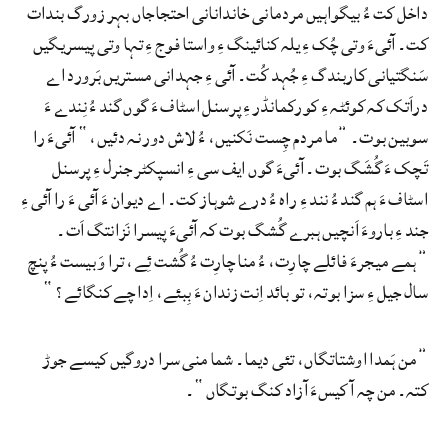
داخل کت ءُ بیگواہیں مردمانی خاندانانی احتجاجاں بہر زورگ بندات
کت۔ آئیءَ وتی چُک ءِ یلہ کنائینگ ءِ واستا فوج ءِ تہا وتی پیسریگیں
سَنگتیانی کاربندگ ءِ جُہد کُت۔ آئی ءِ جہدانی مستریں بَرورد اے
دراَتک کہ کوئٹہ ءِ کورکمانڈر ءِ پرسنل اسٹاف ءَ گوں گند ءُ نِندے ءَ
سوبین بوت۔ ”ما مردم چِست نَکنیں، ءُ لاش دور نہ دئیں،“ آئیءَ را
تَچک ءَ گُشَگ بوت۔ آئیءَ گوں ایف سی ءِ انسپکٹر جنرل ءِ پرسنل
اسٹاف ءَ ہم گند ءُ نند ءِ راہ ءُ درے شوہاز کت۔ اے دیوان ءَ آئی ءَ را آئی ءِ
جند ءِ باروءَ اَنچیں ہبرے گُشگ بوت کہ آئیءَ پیسرا نَزانتگ اَت۔
”ہمے میجرءَ فائلے چارِت، ءُ منا چارِت ءُ گُشت ئِے، ترا وَ بیست ءُ پنچ
سال جیل ءِ سزا بوتہ، تو بائد اِنت زندان ءَ بِبئے، اِدا چے کنگائے؟“
”من ہَمدا اوشتاتگاں، تئی دیما۔ شما منی سرا دروگیں کیسے جوڑ
کتہ۔ من چہ آ کیسءَ آزاد کنگ بوتگاں“۔