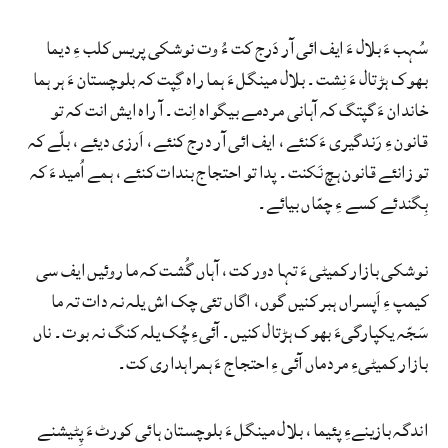
سُہب ءَ بلال ءَ ایف ائی آر دَرج کت ءُ وت نوشکی پریس کلب ءِ دیما
بھوک ہڑتال ءَ نِشت۔ بلال مینگل ءَ ہما راہ گِپت کہ بلوچستان ءَ ہر ہما
خاندان ءَ گپتگ کہ آہانی مردمے بیگواہ اِنت۔ آ راہ ایش انت کہ تو
قانون ءِ رَندگیری ءَ کنئے، ایف ائی آر درج کنئے، اَرزی دیئے، بلّے کہ
تو زانئے قانون ہچ نَکنت۔ پدا تو احتجاج بندات کنئے، ہمے اُمید ءَ کہ
بِگندئے کسے ءِ چمّاں بیائے۔
نوشکی بازار کمیٹی ءَ تہا دور کت، آہاں گُشت کہ ما روئیں ایف سی
کیمپ ءِ اَپسراں ہبر کنیں گوں، اگاں تئی چک اش یلہ نہ دات تہ ما
سَجّہ یکپارگیءَ بھوک ہڑتال کنیں۔ آئیءِ چُک یلہ کنگ نہ بوت۔ ناں
بازار کمیٹیءِ مردماں آئی ءِ احتجاج ءَ ہمراہداری کت۔
اندگہ بازینےءِ پئیما، بلال مینگل ءَ بلوچستان ہائی کورٹ ءَ پِٹیشنے