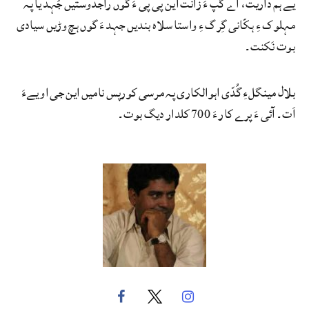
یے ہم داریت، اے گپ ءَ زانت این پی پی ءَ گوں راجدوستیں جُہد یا پہ
مہلوک ءِ ہکّانی گِرگ ءِ واستا سلاہ بندیں جہد ءَ گوں ہچ وڑیں سیادی
بوت نَکنت۔
بلال مینگلءِ گُدّی اہوالکاری پہ مرسی کورپس نامیں این جی او یےءَ
اَت۔ آئی ءَ پرے کار ءَ 700 کلدار دیگ بوت۔