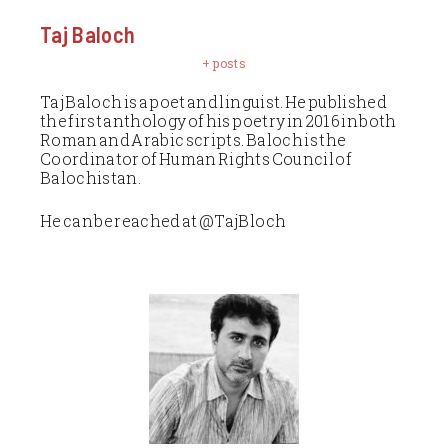
Taj Baloch
+ posts
Taj Baloch is a poet and linguist. He published
the first anthology of his poetry in 2016 in both
Roman and Arabic scripts. Baloch is the
Coordinator of Human Rights Council of
Balochistan.
He can be reached at @TajBloch