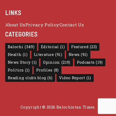
LINKS
About Us
Privacy Policy
Contact Us
CATEGORIES
Balochi
(349)
Editorial
(1)
Featured
(23)
Health
(1)
Literature
(91)
News
(91)
News Story
(1)
Opinion
(219)
Podcasts
(19)
Politics
(1)
Profiles
(8)
Reading club's blog
(6)
Video Report
(1)
Copyright © 2026 Balochistan Times.