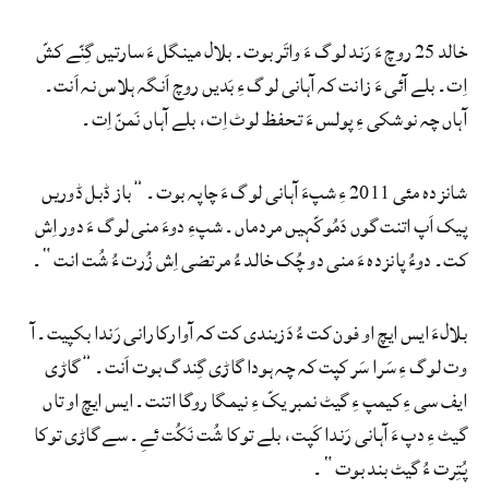
خالد 25 روچ ءَ رَند لوگ ءَ واتَر بوت۔ بلال مینگل ءَ سارتیں گِنّے کشّ
اِت۔ بلے آئی ءَ زانت کہ آہانی لوگ ءِ بَدیں روچ اَنگہ ہلاس نہ اَنت۔
آہاں چہ نوشکی ءِ پولس ءَ تحفظ لوٹ اِت، بلے آہاں نَمنّ اِت۔
شانزدہ مئی 2011 ءِ شپءَ آہانی لوگ ءَ چاپہ بوت۔ ”باز ڈبل ڈوریں
پیک اَپ اتنت گوں دَمُوکّہیں مردماں۔ شپءِ دوءَ منی لوگ ءَ دور اِش
کت۔ دوءُ پانزدہ ءَ منی دو چُک خالد ءُ مرتضی اِش زُرت ءُ شُت انت“۔
بلالءَ ایس ایچ او فون کت ءُ دَزبندی کت کہ آوارکارانی رَندا بکپیت۔ آ
وت لوگ ءِ سَرا سَر کپت کہ چہ ہودا گاڑی گِندگ بوت اَنت۔ ”گاڑی
ایف سی ءِ کیمپ ءِ گیٹ نمبر یکّ ءِ نیمگا روگا اتنت۔ ایس ایچ او تاں
گیٹ ءِ دپ ءَ آہانی رَندا کَپت، بلے توکا شُت نَکُت ئےِ۔ سے گاڑی توکا
پُتِرت ءُ گیٹ بند بوت“۔