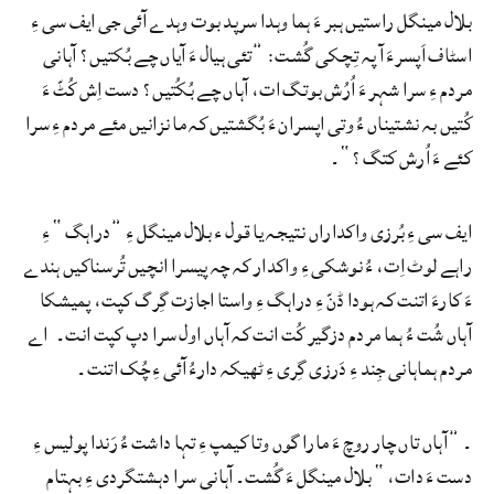
بلال مینگل راستیں ہبر ءَ ہما وہدا سرپد بوت وہدے آئی جی ایف سی ءِ
اسٹاف اَپسرءَ آ پہ تِچکی گُشت: ”تئی ہیال ءَ آیاں چے بُکتیں؟ آہانی
مردم ءِ سرا شہر ءَ اُرُش بوتگ ات، آہاں چے بُکُتیں؟ دست اِش کُٹّ ءَ
کُتیں بہ نشتیناں ءُ وتی اپسران ءَ بُگشتیں کہ ما نزانیں مئے مردم ءِ سرا
کئے ءَ اُرش کتگ؟“۔
ایف سی ءِ بُرزی واکداراں نتیجہ یا قول ء بلال مینگل ءِ ”دراہگ“ ءِ
راہے لوٹ اِت، ءُ نوشکی ءِ واکدار کہ چہ پیسرا انچیں تُرسناکیں ہندے
ءَ کارءَ اتنت کہ ہودا ڈنّ ءِ دراہگ ءِ واستا اجازت گِرگ کپت، پمیشکا
آہاں شُت ءُ ہما مردم دزگیر کُت انت کہ آہاں اول سرا دپ کپت انت۔ اے
مردم ہماہانی جِند ءِ دَرزی گِری ءِ ٹھیکہ دارءُ آئی ءِ چُک اتنت۔
۔ ”آہاں تاں چار روچ ءَ مارا گوں وتا کیمپ ءِ تہا داشت ءُ رَندا پولیس ءِ
دست ءَ دات،“ بلال مینگل ءَ گُشت۔ آہانی سرا دہشتگردی ءِ بہتام