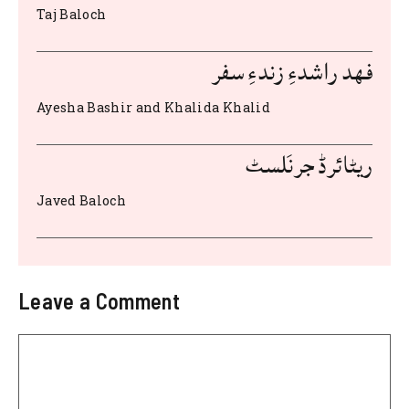
o
p
Taj Baloch
o
p
k
فهد راشدءِ زندءِ سفر
Ayesha Bashir and Khalida Khalid
ریٹائرڈ جرنَلسٹ
Javed Baloch
Leave a Comment
Comment