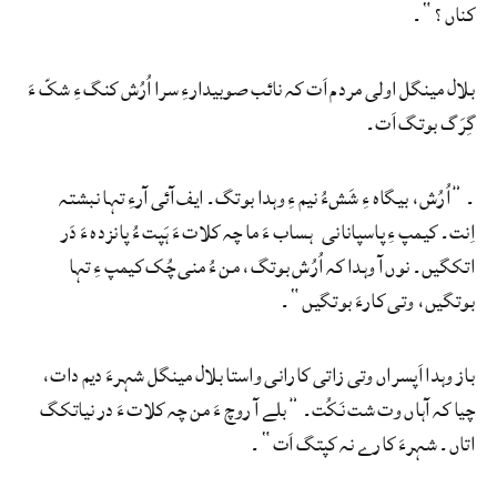
کناں؟“۔
بلال مینگل اولی مردم اَت کہ نائب صوبیدارءِ سرا اُرُش کنگ ءِ شکّ ءَ
گِرَگ بوتگ اَت۔
۔ ”اُرُش، بیگاہ ءِ شَشءُ نیم ءِ وہدا بوتگ۔ ایف آئی آرءِ تہا نبشتہ
اِنت۔ کیمپ ءِ پاسپانانی ہساب ءَ ما چہ کلات ءَ ہَپت ءُ پانزدہ ءَ دَر
اتکگیں۔ نوں آ وہدا کہ اُرُش بوتگ، من ءُ منی چُک کیمپ ءِ تہا
بوتگیں، وتی کارءَ بوتگیں“۔
باز وہدا اَپسراں وتی زاتی کارانی واستا بلال مینگل شہرءَ دیم دات،
چیا کہ آہاں وت شت نَکُت۔ ”بلے آ روچ ءَ من چہ کلات ءَ در نیاتکگ
اتاں۔ شہرءَ کارے نہ کپتگ اَت“۔