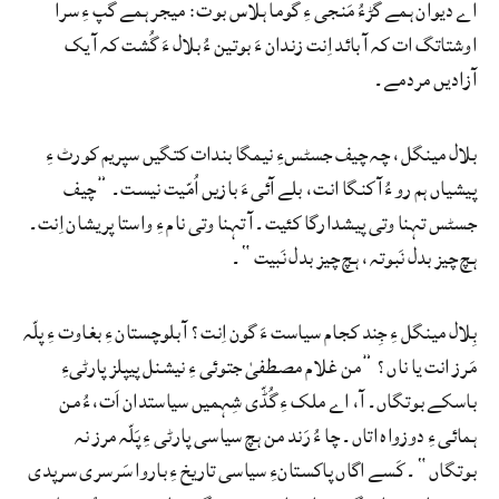
اے دیوان ہمے گڑءُ مَنجی ءِ گوما ہلاس بوت: میجر ہمے گپ ءِ سرا
اوشتاتگ ات کہ آ بائد اِنت زندان ءَ بوتین ءُ بلال ءَ گُشت کہ آ یک
آزادیں مردمے۔
بلال مینگل، چہ چیف جسٹسءِ نیمگا بندات کتگیں سپریم کورٹ ءِ
پیشیاں ہم رو ءُ آ کنگا انت، بلے آئی ءَ بازیں اُمّیت نیست۔ ”چیف
جسٹس تہنا وتی پیشدارگا کئیت۔ آ تہنا وتی نام ءِ واستا پریشان اِنت۔
ہچ چیز بدل نَبوتہ، ہچ چیز بدل نَبیت“۔
بِلال مینگل ءِ جِند کجام سیاست ءَ گون اِنت؟ آ بلوچستان ءِ بغاوت ءِ پلّہ
مَرز انت یا ناں؟ ”من غلام مصطفیٰ جتوئی ءِ نیشنل پیپلز پارٹیءِ
باسکے بوتگاں۔ آ، اے ملک ءِ گُڈّی شِہمیں سیاستدان اَت،ءُ من
ہمائی ءِ دوزواہ اتاں۔ چا ءُ رَند من ہچ سیاسی پارٹی ءِ پَلّہ مرز نہ
بوتگاں“۔ کَسے اگاں پاکستانءِ سیاسی تاریخ ءِ باروا سَرسری سرپدی