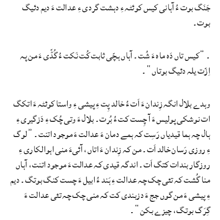
جَنَگ بوت ءُ آہانی کیس کوئٹہ ءِ دہشت گردی ءِ عدالت ءَ دیم دئیگ
بوت۔
۔ ”کیس تاں دَہ ماہ ءَ شُت۔ آہاں ہچّی ثابت کُت نَکت ءُ گُڈّی ءَ من پہ
اِزّت یلہ دئیگ بوتاں“۔
وہدے بلال انگہ زِندان ءَ اَت ءُ خالد پِت ءِ پیشی ءِ واستا کوئٹہ ءَ اتکگ
ات نوشکی پولیس ءَ آ چِست کت ءُ بُرت۔ بلال ءَ وتی چُک ءِ دَزگیری ءِ
ہال چہ ہما قیدیاں رَسِت کہ ہمے دمان ءَ عدالت ءَ موجود اتنت۔ ”لوگ
ءِ روزی رَسان خالد اَت۔ من کہ زِندان ءَ اتاں، آئیءَ منی اہوالکاری ءِ
روزگار بندات کتگ اَت۔ اندگہ قیدی کہ عدالت ءَ موجود اتنت، آہاں
منا گُشت کہ تئی چک چہ عدالت ءِ ہَند ءُ ابیل ءَ چست کنگ بوتگ۔ دیم
ءِ پیشی ءَ من گوں جج ءَ دزبندی کت کہ منی چک چہ تئی عدالت ءَ
گِرَگ بوتگ، چیزے بکن“۔