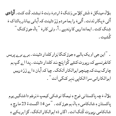
بلال مینگل ءَ شَش کِلاس وَنتگ ءُ اردوءَ ونت ءُ نبشتہ کُت کنت۔
آزادی
آئی ءَ پگار نَدنت۔ آئیءَ را ہما مردم زَرّ دئینت کہ آہانی بیاناں ہالتاک ءَ
شِنگ کنت۔ ایمانداریں کارِندہے۔ آ، وتی کارءَ ”ہال جوڑ کنگ“
گُشیت۔
۔ ”این جی او یک ہالے ءِ جوڑ کنگا ہَزار کلدار دئینت۔ برے برے پریس
کانفرنسے کہ رپورٹ کنئے گُڑا پَنچ سَد کلدار دئینت۔ پدا اے گپ ہم
چارگ بیت کہ چینچو اہوالکار اَتکگ۔ چیا کہ آہان ءَ اے زَرّ درہیں
اہوالکارانی سرا الکاپی بَہر کنگی اَنت“۔
بلال ءَ چہ پاکستانی فوج ءِ نیمگا نوشکی کیمپ ءَ بَرجَم داشتگیں یوم
پاکستان ءِ شاتکامی ءِ ہال ہم جوڑ کت۔ ”من 14 اگست ءُ 23 مارچ ءِ
شاتکامی رِپورٹ کُتگ انت۔ اگاں دَہ اہوالکار اتکگ، گڑا ہر یکے ءِ