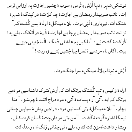
نوشکی شہر ءِ تہا اُرُش ءِ تُرس ءِ سوب ءَ چشیں اِجازت پہ ارزانی نَرس
اِت۔ نائب صوبیدار رمضان بے اجازتءَ چہ کلاتءَ در کپتگ ءُ شہرءَ
شتگ اَت، تیرباری ءَ ٹَپّی بوت۔ بلال مینگل ءَ اول ءَ ہمے گُشت کہ آ
نزانت نائب صوبیدار رمضان پرچا بے اجازت ءَ ڈَنءَ در اَتکگ، بلے پدا
کُڑ کتءُ گشت ئِے: ”بلکیں پہ عاشقی شُتگ۔ الّما جَنینی جیڑہے
بیت۔ اگاں نا، مردمے وَتسرا چیا چُشیں ہَترے زوریت؟“
اُرُش ءِ بْہتام بلال مینگلءِ سرا جنَگ بوت۔
اول ءَ وَ کیس ءِ تہا گُشتگ بوتگ ات کہ اُرش کنوک ناشناسیں مردمے
بوتگ کہ ایف آئی آر ءِ ہساب ءَ آئی ءِ مود دراج اتنت ءُ چم سَبز۔”منا
بچار،“ بلال مینگلءَ وتی کسانیں مود، دراجیں رِیش ءُ سیاہیں چمانی
نیمگا اشارہ کُرت ءُ گُشت۔ ”من وتی موداں چِتءُ کَسان کرت کناں،
رِیشاں داشتءُ مزن کت کناں، بلے وتی چمّانی رَنگءَ اوں بدل کت