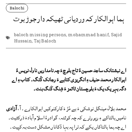
Balochi
ہما اہوالکار کہ وردیانی ٹھیکہ دار جوڑ بوت
baloch missing persons
,
mohammad hanif
,
Sajid
Hussain
,
Taj Baloch
اے نبشتانک ساجد حسین ءُ تاج بلوچ ءَ چہ نامداریں ناول نویس ءُ
اہوالکار محمد حنیف ءِ انگریزی کتابے ءَ رجانک کُتگ۔ کتاب ءِ اے
دگہ بہر یک یک ءَ بلوچستان ٹائمز ءَ شِنگ کَنگ بنت۔
محمد بلال مینگل نوشکی ءَ بے مُزّ ءَ کارکنوکیں اہوالکارے۔ آ،
آزادی
نامیں ہالتاکے ءِ رپورٹرے کہ چہ کوئٹہ، گوادرءُ اسلام آبادءَ دَرکئیت۔
اے چہ ہما ہالتاکاں یکے کہ ترا پہ بہا دُکاناں مشکل دست بہ کپیت۔