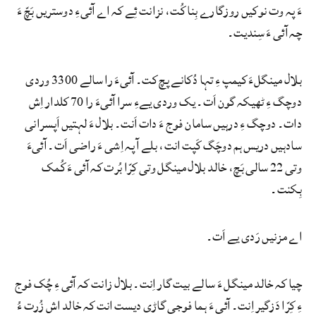
ءَ پہ وت نوکیں روزگارے بِنا کُت، نزانت ئِے کہ اے آئیءِ دوستریں بَچّ ءَ
چہ آئی ءَ سِندیت۔
بلال مینگلءَ کیمپ ءِ تہا دُکانے پچ کت۔ آئیءَ را سالے 3300 وردی
دوچگ ءِ ٹھیکہ گون اَت۔ یک وردی یےءِ سرا آئیءَ را 70 کلدار اِش
دات۔ دوچگ ءِ درہیں سامان فوج ءَ دات اَنت۔ بلال ءَ لہتیں اَپسرانی
سادہیں دریس ہم دوچَگ کَپت انت، بلے آ پہ اِشی ءَ راضی اَت۔ آئیءَ
وتی 22 سالی بَچ، خالد بلال مینگل وتی کِرّا بُرت کہ آئی ءَ کُمک
بِکنت۔
اے مزنیں رَدی یے اَت۔
چیا کہ خالد مینگل ءَ سالے بیت گار اِںت۔ بلال زانت کہ آئی ءِ چُک فوج
ءِ کِرّا دَزگیر اِنت۔ آئی ءَ ہما فوجی گاڑی دیست انت کہ خالد اش زُرت ءُ