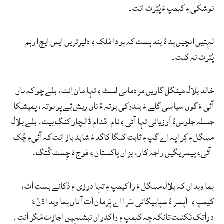
نوشکی ءِ کیمپ ءَ پُتِرت انت۔
لہتیں انچیں ہد ءُ بند ہست کہ ہودا مُلک ءِ دلیرتریں ایس ایچ او ہم
پُترت نہ کنت۔
خالد بلال مینگل گاریں مردمانی لسٹ ءِ تہا مان اِنت، بلے چو کہ ناں
آئی ءَ گوں سیاسی گلے ءَ بندوکی بوتہ ءُ ناں ریش ئِے پِر بوتہ، پمیشکا
جسلہ جلوسءُ اَرزیانی تہا آئی ءِ نام مُدام ڈالچار کنگ بیت۔ بلے بلال
مینگل ءِ کِرا پہ اے گپ ءِ ثابت کنگا کاگد ءُ شاہد باز اِنت کہ آئیءِ چُک
آئیءِ پیسریگیں واجہ کار، بزاں پاکستان ءِ فوج ءَ چِست کُتگ۔
ہما وہداں کہ بلال مینگل ءَ را کیمپ ءِ تہا درزی ءِ دُکانے ہست اَت،
کیمپ ءِ اَپسر ءُ سپاہیگانی سَرا اے پَرمان اَت آ تاں ہما وہدا ڈنّ ءَ
دراَتک نَکننت تانکہ چہ کیمپ ءِ واکدراں نبشتہیں اجازت مَگر اَنت۔