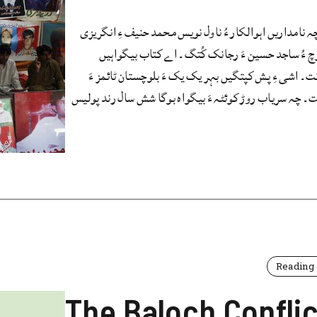
 نامداریں اہوالکار ءُ ناول نویس محمد حنیف ءِ انگریزی
لوچ ءُ ساجد حسین ءَ رجانک کُتگ۔ اے کتاب بیگواہیں
نت۔ اشی ءِ پش کپتگیں بہر یک یک ءَ بلوچستان ٹائمز ءَ
چہ سریاب روڑ کوئٹہ ءَ بیگواہ بوگا شش سال رند پولیس
Reading 
The Baloch Conflic