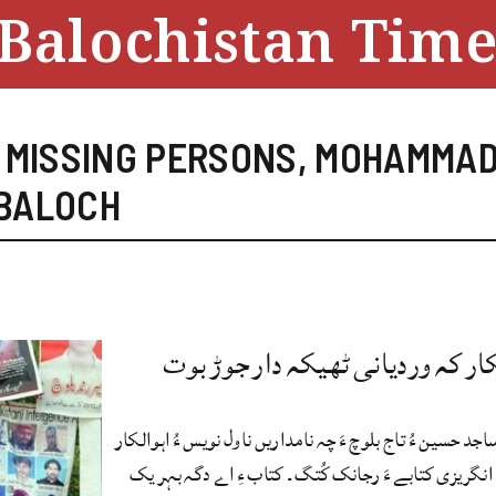
Balochistan Time
 MISSING PERSONS
,
MOHAMMA
 BALOCH
کار کہ وردیانی ٹھیکہ دار جوڑ بوت
د حسین ءُ تاج بلوچ ءَ چہ نامداریں ناول نویس ءُ اہوالکار
انگریزی کتابے ءَ رجانک کُتگ۔ کتاب ءِ اے دگہ بہر یک