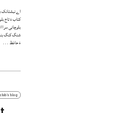
اے نبشتانک چہ
کتاب ءَ تاج ب
بلوچانی سرا ا
شنگ کنگ بنت۔ 
ءَ حافظ ...
club's blog
t