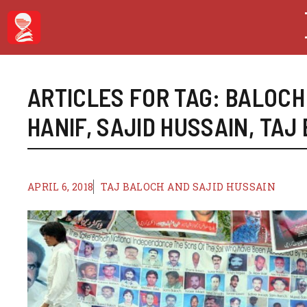
Skip
to
content
ARTICLES FOR TAG:
BALOCH
HANIF
,
SAJID HUSSAIN
,
TAJ
APRIL 6, 2018
TAJ BALOCH AND SAJID HUSSAIN