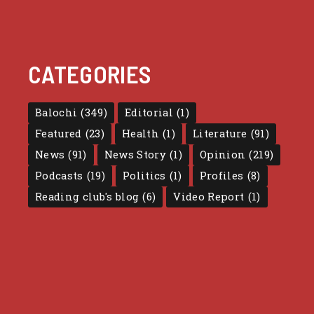
CATEGORIES
Balochi
(349)
Editorial
(1)
Featured
(23)
Health
(1)
Literature
(91)
News
(91)
News Story
(1)
Opinion
(219)
Podcasts
(19)
Politics
(1)
Profiles
(8)
Reading club's blog
(6)
Video Report
(1)