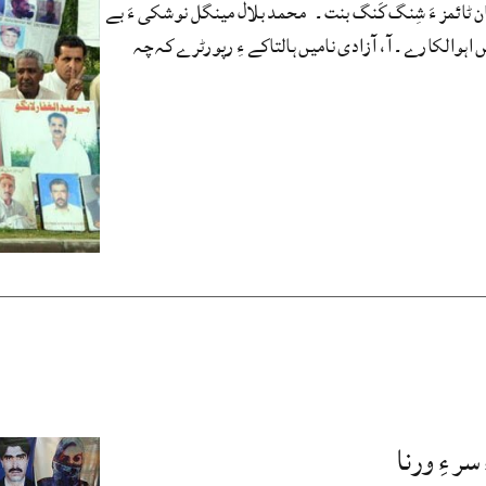
ن ٹائمز ءَ شِنگ کَنگ بنت۔ محمد بلال مینگل نوشکی ءَ بے
کیں اہوالکارے۔ آ، آزادی نامیں ہالتاکے ءِ رپورٹرے کہ چہ
سر ءِ ورنا