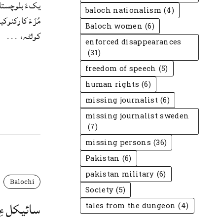
یک ءَ بلوچستا
baloch nationalism
(4)
مُزّ ءَ کارکنو
Baloch women
(6)
کوئٹہ، ...
enforced disappearances
(31)
freedom of speech
(5)
human rights
(6)
missing journalist
(6)
missing journalist sweden
(7)
missing persons
(36)
Pakistan
(6)
pakistan military
(6)
Balochi
Society
(5)
سائیکل ءِ 
tales from the dungeon
(4)