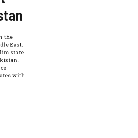
stan
n the
dle East.
lim state
kistan.
nce
tates with