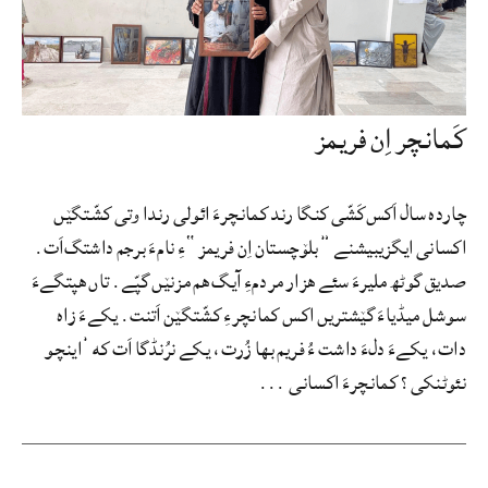
کَمانچر اِن فریمز
چارده سال اَکس‌کَشّی کنگا رند کمانچرءَ ائولی رندا وتی کشّتگێں
اکسانی ایگزیبیشنے ”بلۆچستان اِن فریمز“ءِ نامءَ برجم داشتگ‌اَت.
صدیق گوٹھ ملیرءَ سئے هزار مردمءِ آیگ هم مزنێں گپّے. تاں هپتگےءَ
سوشل میڈیاءَ گێشتریں اکس کمانچرءِ کشّتگێن اَتنت. یکےءَ زاه
دات، یکےءَ دلءَ داشت ءُ فریم بها زُرت، یکے نرُنڈگا اَت که ’اینچو
نئوٹنکی؟ کمانچرءَ اکسانی ...