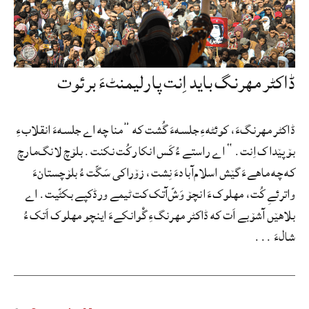
ڈاکٹر مھرنگ باید اِنت پارلیمنٹءَ برئوت
ڈاکٹر مھرنگءَ، کوئٹهءِ جلسهءَ گُشت که ”منا چه اے جلسهءَ انقلابءِ
بۆ پێداک اِنت.“ اے راستے ءُ کَس انکار کُت نکنت. بلۆچ لانگ‌مارچ
که چه ماھےءَ گێش اسلام‌آبادءَ نِشت، زۆراکی سَگّت ءُ بلۆچستانءَ
واترئےِ کُت، مھلوکءَ انچۆ وَشّ‌آتک کت ٹیمے ورڈکپے بکٹّیت. اے
بلاهێں آشۆبے اَت که ڈاکٹر مھرنگءِ گْوانکےءَ اینچو مھلوک اَتک ءُ
شالءَ ...