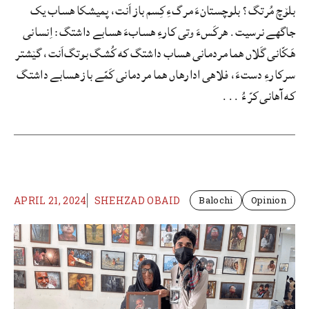
بلۆچ مُرتگ؟ بلوچستانءَ مرگءِ کِسم باز اَنت، پمیشکا ھساب یک
جاگھے نرسیت. هرکَسءَ وتی کارءِ هسابءَ هسابے داشتگ: اِنسانی
هَکّانی گَلاں هما مردمانی هساب داشتگ که کُشگ بوتگ‌اَنت، گێشتر
سرکارءِ دستءَ، فلاهی ادارهاں هما مردمانی کَمّے باز هسابے داشتگ
که آهانی کرّ ءُ ...
APRIL 21, 2024
SHEHZAD OBAID
Balochi
Opinion