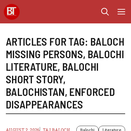
Skip
M
to
content
ARTICLES FOR TAG:
BALOCH
MISSING PERSONS
,
BALOCHI
LITERATURE
,
BALOCHI
SHORT STORY
,
BALOCHISTAN
,
ENFORCED
DISAPPEARANCES
AUGUST 2, 2026
TAJ BALOCH
Balochi
Literature