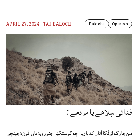
APRIL 27, 2024
TAJ BALOCH
Balochi
Opinion
فدائی سِلاهے یا مردمے؟
من چارَگ لۆٹَگا اَتاں که بارێں چه گوَستگێں جنوَریءَ تاں انّونءَ چینچو