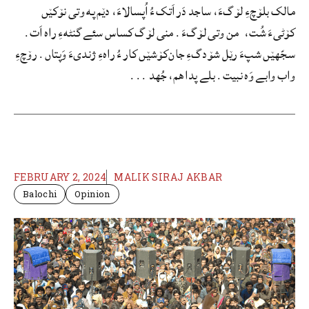
مالک بلۆچءِ لۆگءَ، ساجد دَر اَتک ءُ اُپسالاءَ، دێم په وتی نۆکێں
کۆٹیءَ شُت، من وتی لۆگءَ. منی لۆگ کساس سئے گنٹهءِ راه اَت.
سجّهێں شپءَ رێل شۆدگءِ جان‌کۆشێں کار ءُ راهءِ ژندیءَ وَپتاں. رۆچءِ
واب وابے وَه نبیت. بلے پدا هم، جُهد ...
FEBRUARY 2, 2024
MALIK SIRAJ AKBAR
Balochi
Opinion