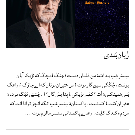
زُبان‌بَندی
سِنسَرشِپ بنداتءَ من فلماں دیست؛ جنکّ ءُ بچکّ که نزّیکا آیان
بوتنت، چُکّگی سین گار بوت (من هئیران بوتاں که اے چارَگ ءُ واهگ
بَس همینکسءَ اَت؟ کمّے نزّیکی ءُ پدا بسّ گار؟). چُشێں ڈبّگ مردمءَ
هئیران کنت ءُ کندێنێت. پاکستانءَ سِنسرشپ انگه انچۆ توانا اِنت که
مردمءَ کندگ کࢨت. وهدے پاکستانی سنسر مالوم بوت ...