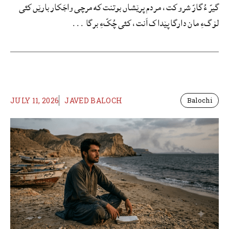
گیرّ ءُ گارّ شرو کت، مردم پرێشاں بوتنت که مرچی واجَکار بارێں کئی
لۆگءِ مان دارگا پێداک اَنت، کئی چُکّءِ برگا ...
JULY 11, 2026
JAVED BALOCH
Balochi