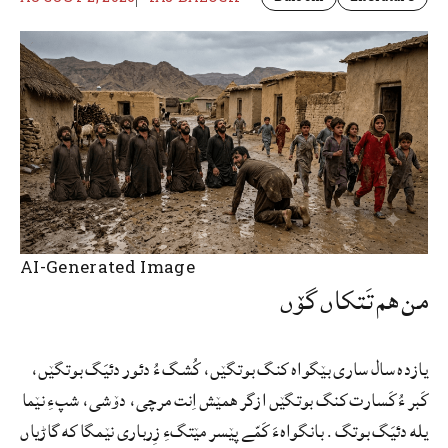
AI-Generated Image
من هم تَتکاں گۆں
یازده سال ساری بێگواه کنگ بوتگێں، کُشگ ءُ دئور دئیَگ بوتگێں،
کَبر ءُ کَسارت کنگ بوتگێں ازگر همێش اِنت مرچی، دۆشی، شپءِ نێما
یله دئیَگ بوتگ. بانگواهءَ کَمّے پێسر مێتگءِ زِرباری نێمگا که گاڑیاں