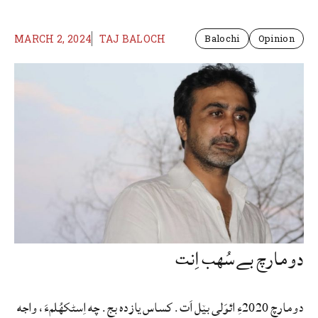
MARCH 2, 2024
TAJ BALOCH
Balochi
Opinion
دو مارچ بےسُهب‌ اِنت
دو مارچ 2020ءِ ائوَلی بێل اَت. کساس یازده بج. چه اِسٹکهُلمءَ، واجه