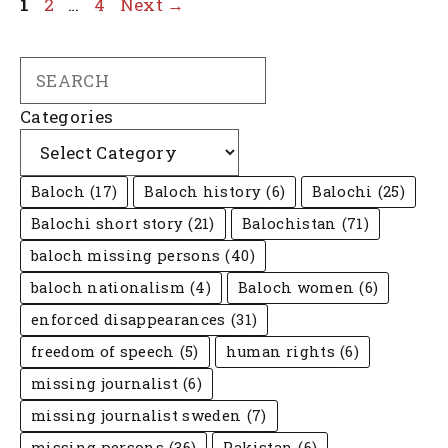
Page
Page
Page
1
2
…
4
Next
→
Search
Categories
Baloch
(17)
Baloch history
(6)
Balochi
(25)
Balochi short story
(21)
Balochistan
(71)
baloch missing persons
(40)
baloch nationalism
(4)
Baloch women
(6)
enforced disappearances
(31)
freedom of speech
(5)
human rights
(6)
missing journalist
(6)
missing journalist sweden
(7)
missing persons
(36)
Pakistan
(6)