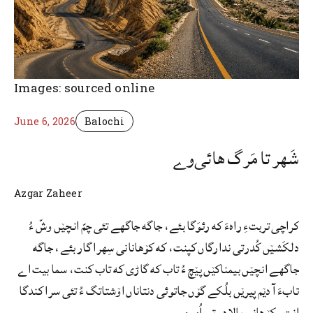
Images: sourced online
June 6, 2026
Balochi
شَهر تا مَرگ هائی‌وے
Azgar Zaheer
کراچی تربتءِ راهءَ که رئوَگا بئے، جاگه جاگھے تئی چمّ انچێں وشّ ءُ
دلکَشێں کُدرتی ندارگاں کپنت، که کۆھانانی سِھرا گار بئے، جاگه
جاگھے انچێں بیمناکێں پێچ ءُ تاب که گاڑی که تاب کنت، سما بیت اے
تابءَ آ دێم پیرێں بلُکے گۆں جاتوئی دنتاناں اۆشتاتگ ءُ تئی سرا کندگا
اِنت. کۆهانی بالاد وتی اُمرءِ …