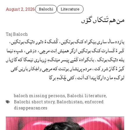
August 2, 2026
Balochi
Literature
من هم تَتکاں گۆں
Taj Baloch
یازده سال ساری بێگواه کنگ بوتگێں، کُشگ ءُ دئور دئیَگ بوتگێں،
کَبر ءُ کَسارت کنگ بوتگێں ازگر همێش اِنت مرچی، دۆشی، شپءِ نێما
یله دئیَگ بوتگ. بانگواهءَ کَمّے پێسر مێتگءِ زِرباری نێمگا که گاڑیاں
گیرّ ءُ گارّ شرو کت، مردم پرێشاں بوتنت که مرچی واجَکار بارێں کئی
لۆگءِ مان دارگا پێداک اَنت، کئی چُکّءِ برگا
baloch missing persons
,
Balochi literature
,
Balochi short story
,
Balochistan
,
enforced
disappearances