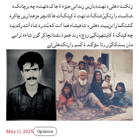
رِتکنت دھلیءِ تھتءَبازێں رِندانی جێڑه ءُ جاکءَتھتءَ چه برچانکءَ
شکست وارتگپرُشتگ‌اَت تھت ءُ کپتگ‌اَت ھاکاںچۆ مڑهدارێں چاکرءَ
گشتگمارا نزێبیت دھلیءِ شاھیشاه ھما اَنت که بُندرءَ شاه اَنتدرکدیمءَ
چه کپتگ ءُ کاینتھپتگے رۆچءَ رند ھمۆد نِشتاںچاکر گۆں شاهءَ ترانے
مان بستگگۆں وتا سؤگند ءُ کَسم وارتگدھلی‌ئےِ
May 11, 2025
Opinion