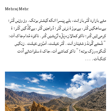
Mehraj Mehr
مئے بازارءَ کُنَر باز اِنت، بلے پێسرا انگه گێشتر بوتگ. وڑ وڑێں کُنَر؛
بےساھگێں کُنَر، بےبورّ ءُ بَرێں کُنَر؛ دْراجێں کُنَر، بےگَڈَّگێں کُنَر؛ ءُ
کِرمی‌ئێں کُنر؛ ناکۆ کمالانءِ پَلّءِ تْرُپشێں کُنر. ناکۆءَ مُدام جاک اَت:
”شُمئے گْونڈۆ شئیتان اَنت. کُنَر نئیلنت، اَمبُڑی نئیلنت. زبَگێں
کُنگۆءِ ورَگ بوته؟“ ناکۆ کماشے اَت، جاک ءُ سلوات‌ئےِ آدت
کتگ‌اَت. …