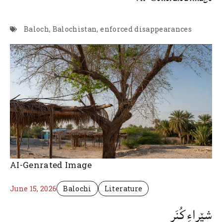
Baloch
,
Balochistan
,
enforced disappearances
AI-Genrated Image
June 15, 2026
Balochi
Literature
شێراءِ کُنَر