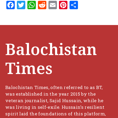
F
T
W
R
E
Pi
S
a
w
h
e
m
n
h
c
it
at
d
ai
te
ar
e
te
s
di
l
re
e
b
r
A
t
st
Balochistan
o
p
o
p
k
Times
Balochistan Times, often referred to as BT,
was established in the year 2015 by the
veteran journalist, Sajid Hussain, while he
was living in self-exile. Hussain’s resilient
spirit laid the foundations of this platform,