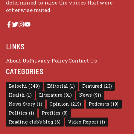
determined to raise the voices that were
otherwise muted.
LINKS
About Us
Privacy Policy
Contact Us
CATEGORIES
Balochi
(349)
Editorial
(1)
Featured
(23)
Health
(1)
Literature
(91)
News
(91)
News Story
(1)
Opinion
(219)
Podcasts
(19)
Politics
(1)
Profiles
(8)
Reading club's blog
(6)
Video Report
(1)