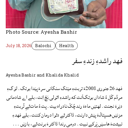
Photo Source: Ayesha Bashir
July 18, 2026
Balochi
Health
فهد راشدءِ زندءِ سفر
Ayesha Bashir and Khalida Khalid
فهد 26 جنوری 2008ءَ تربتءِ مێتگ سنگانی سرءَ پێدا بوتگ. لۆگءِ
مردُم گَل ءُ شاداں بوتگ‌اَنت که راشدءِ ائولی بَچّ اِنت، بلے اے شادمانی
دێرءَ نجنت. لهتێں ماہءَ رند چُکّ نادراه بیت. پت ءُ مات‌ئےِ تُربتءِ
مزنێں هسپتالءَ پێش دارنت، ڈاکٹرئےِ دئوا درمان کننت، بلے فهدءِ
تبیئتءَ ھاسێں پَرکے نبیت. دومی رندا ڈاکٹرءَ برنت‌ئےِ، بازێں …