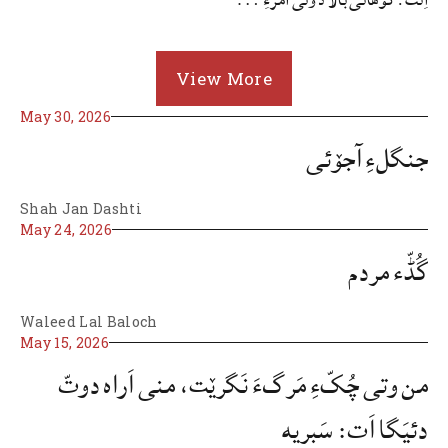
View More
May 30, 2026
جنگلءِ آجۆئی
Shah Jan Dashti
May 24, 2026
گُڈّء مردم
Waleed Lal Baloch
May 15, 2026
من وتی چُکّءِ مَرگءَ نَگرێت، منی اَراه دوتّ
دئیَگا اَت: سَبریه