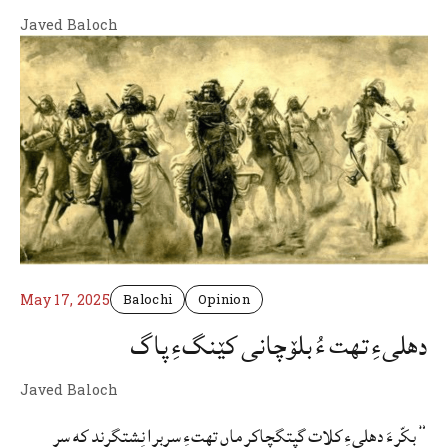
Javed Baloch
May 17, 2025
Balochi
Opinion
دھلیءِ تھت ءُ بلۆچانی کێنگءِ پاگ
Javed Baloch
”بکّرءَ دھلیءِ کلات گپتگچاکر ماں تھتءِ سربرا نِشتگرند که سر