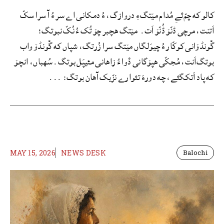
کالو که چمّ‌ئےِ مُدام مێتگءِ دروازگ، ءُ دمکانی اے سر ءُ آ سرا سکّ
اَتنت، مرچی ڈنّۆ ڈُنّۆ اَت. مێتگ ھچبر چۆ تُک ءُ نُکّ نبوتگ؛
گْونڈۆانی کوکّار ءُ چیوَلگاں مێتگ سرا زُرتگ، شپاں که گْونڈۆ واب
بوتگ‌اَنت، مُجکّی ھپۆگانی دْوا ءُ زاھانی مئیپَل بوتگ. سُھباں، انچۆ
که پاد اَتکگئے، چه دورءَ تئوارے نزّیک آھان بوتگ: ...
MAY 15, 2026
NEWS DESK
Balochi