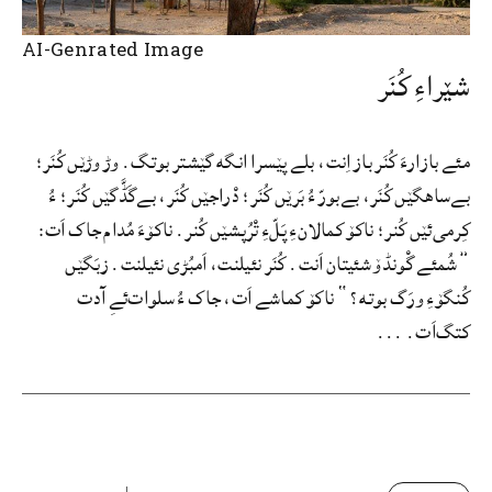
AI-Genrated Image
شێراءِ کُنَر
مئے بازارءَ کُنَر باز اِنت، بلے پێسرا انگه گێشتر بوتگ. وڑ وڑێں کُنَر؛
بےساھگێں کُنَر، بےبورّ ءُ بَرێں کُنَر؛ دْراجێں کُنَر، بےگَڈَّگێں کُنَر؛ ءُ
کِرمی‌ئێں کُنر؛ ناکۆ کمالانءِ پَلّءِ تْرُپشێں کُنر. ناکۆءَ مُدام جاک اَت:
”شُمئے گْونڈۆ شئیتان اَنت. کُنَر نئیلنت، اَمبُڑی نئیلنت. زبَگێں
کُنگۆءِ ورَگ بوته؟“ ناکۆ کماشے اَت، جاک ءُ سلوات‌ئےِ آدت
کتگ‌اَت. ...