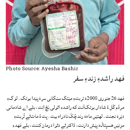
Photo Source: Ayesha Bashir
فهد راشدءِ زندءِ سفر
فهد 26 جنوری 2008ءَ تربتءِ مێتگ سنگانی سرءَ پێدا بوتگ. لۆگءِ
مردُم گَل ءُ شاداں بوتگ‌اَنت که راشدءِ ائولی بَچّ اِنت، بلے اے شادمانی
دێرءَ نجنت. لهتێں ماہءَ رند چُکّ نادراه بیت. پت ءُ مات‌ئےِ تُربتءِ
مزنێں هسپتالءَ پێش دارنت، ڈاکٹرئےِ دئوا درمان کننت، بلے فهدءِ