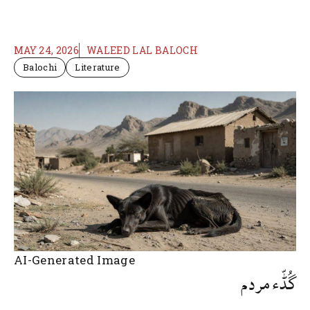
MAY 24, 2026
WALEED LAL BALOCH
Balochi
Literature
AI-Generated Image
گُڈّء مردم