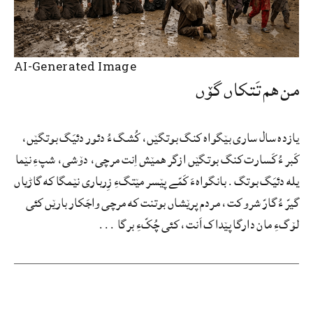
AI-Generated Image
من هم تَتکاں گۆں
یازده سال ساری بێگواه کنگ بوتگێں، کُشگ ءُ دئور دئیَگ بوتگێں،
کَبر ءُ کَسارت کنگ بوتگێں ازگر همێش اِنت مرچی، دۆشی، شپءِ نێما
یله دئیَگ بوتگ. بانگواهءَ کَمّے پێسر مێتگءِ زِرباری نێمگا که گاڑیاں
گیرّ ءُ گارّ شرو کت، مردم پرێشاں بوتنت که مرچی واجَکار بارێں کئی
لۆگءِ مان دارگا پێداک اَنت، کئی چُکّءِ برگا ...