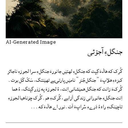
AI-Generated Image
جنگلءِ آجۆئی
گُرک که ھالءَ گِپت که جنگلءِ لهتێں جانورءَ جنگلءِ سرا لجوزءِ ناجائز
کبزهءِ هلاپءَ ”جنگل جُنز“ نامێں پارٹی‌یے ٹهێنتگ، سَکّ گَل بوت.
گُرکءَ زانت که جنگل همێشانی اِنت، ءُ لجوزءَ په زۆر گِپتگ، ءُ هما
اِنت جنگلءِ جانورانی زندگی اَزابے، گُرکءِ هم. گُرک چۆناهیا لجوزءِ
تاچێنگءِ راه ءُ دَرےءِ سْراپءَ اَت. نوں اے ھالءَ که ...