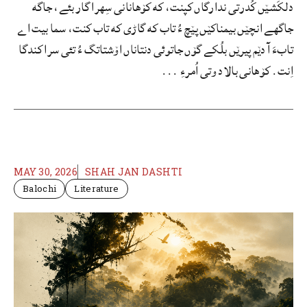
دلکَشێں کُدرتی ندارگاں کپنت، که کۆھانانی سِھرا گار بئے، جاگه
جاگھے انچێں بیمناکێں پێچ ءُ تاب که گاڑی که تاب کنت، سما بیت اے
تابءَ آ دێم پیرێں بلُکے گۆں جاتوئی دنتاناں اۆشتاتگ ءُ تئی سرا کندگا
اِنت. کۆهانی بالاد وتی اُمرءِ ...
MAY 30, 2026
SHAH JAN DASHTI
Balochi
Literature