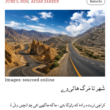
JUNE 6, 2026
AZGAR ZAHEER
Balochi
Images: sourced online
شَهر تا مَرگ هائی‌وے
کراچی تربتءِ راهءَ که رئوَگا بئے، جاگه جاگھے تئی چمّ انچێں وشّ ءُ