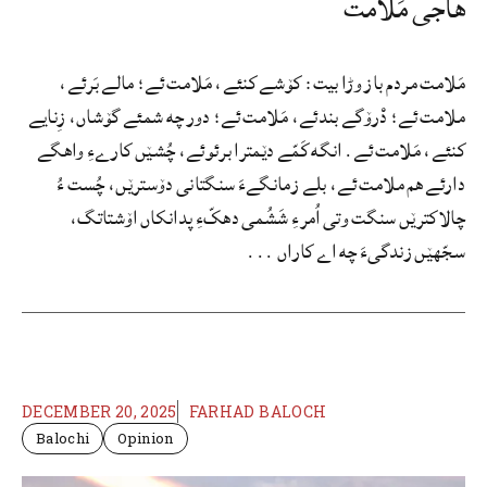
هاجی مَلامت
مَلامت مردم باز وڑا بیت: کۆشے کنئے، مَلامت ئے؛ مالے بَرئے،
ملامت ئے؛ دْرۆگے بندئے، مَلامت ئے؛ دور چه شمئے گۆشاں، زِنایے
کنئے، مَلامت ئے. انگه کَمّے دێمترا برئوئے، چُشێں کارےءِ واهگے
دارئے هم ملامت ئے، بلے زمانگےءَ سنگتانی دۆسترێں، چُست ءُ
چالاکترێں سنگت وتی اُمرءِ شَشُمی دهکّءِ پدانکاں اۆشتاتگ،
سجّهێں زندگیءَ چه اے کاراں ...
DECEMBER 20, 2025
FARHAD BALOCH
Balochi
Opinion