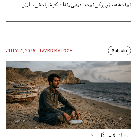
تبیئتءَ ھاسێں پَرکے نبیت. دومی رندا ڈاکٹرءَ برنت‌ئےِ، بازێں ...
JULY 11, 2026
JAVED BALOCH
Balochi
ریٹائرڈ جرنَلسٹ