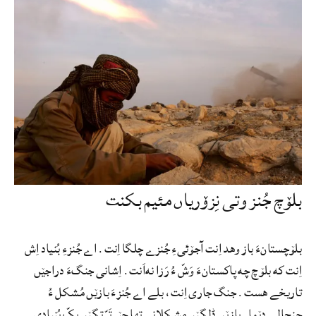
بلۆچ جُنز وتی نِزۆریاں مئیم بکنت
بلۆچستانءَ باز وهد اِنت آجۆئیءِ جُنزے چلگا اِنت. اے جُنزءِ بُنیاد اِش
اِنت که بلۆچ چه پاکستانءَ وَشّ ءُ رَزا نه‌اَنت. اِشانی جنگءَ دراجێں
تاریخے هست. جنگ جاری اِنت، بلے اے جُنزءَ بازێں مُشکل ءُ
جنجالے دێما. بازێں ڈلگێں مشکلانی تها چێر تَرّتگێں یکّ بُنیادی