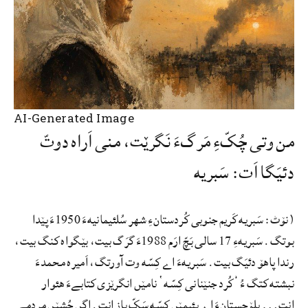
AI-Generated Image
من وتی چُکّءِ مَرگءَ نَگرێت، منی اَراه دوتّ
دئیَگا اَت: سَبریه
(نۆٹ: سَبریه کَریم جنوبی کُردستانءِ شهر سُلئیمانیهءَ 1950ءَ پێدا
بوتگ. سَبریهءِ 17 سالی بَچّ ارَم 1988ءَ گرَگ بیت، بێگواه کنگ بیت،
رندا پاهۆ دئیَگ بیت. سَبریهءَ اے کِسّه وت آورتگ، اَمیره محمدءَ
نبشته کتگ ءُ ’کُرد جنێنانی کِسّه‘ نامێں انگرێزی کتابےءَ هئوار
اِنت… بلۆچستانءَ اے پئیمێں کسّه سَکّ باز اِنت. اگں چُشێں مردمے