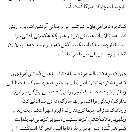
بلۆچستانءِ چارگا، مارَگا کُمک کُت.
کمانچرءِ نادراهی هلاس نبوتنت. برے چمّانی آپرێشن اَت، برے رێش
اَت. هسپتالان اَت هم، بلے بَس تاں همینچُکءَ که وتی پادانی سرا
ببیت ءُ بلۆچستانءَ گۆلِت بکنت. کَمّے که وشتر بوت، چه هسپتالاں دَر
اَتک. بلۆچستانءِ اے سر ءُ آ سرءَ یله اَت.
جون کیٹسءَ 25 سالءِ اُمرءَ دنیا یله داتگ، ءُ همے کَسانێں اُمرءَ جون
کیٹسءَ شائریءِ تھا زێبائێں زُبان، زێبائێں اِمیجری سازگ، ءُ جمالیاتی
زێبائیءِ بُنهِشت دات. کمانچر ورنائیءَ شُت، بلے رئوَگا پێسر اَبرم،
ندارگ ءُ زندگیءَرا اَکسانی تها سازگءِ دۆدے بندات‌ئےِ کت.
رومانٹک شائرانی پئیما گۆں ندارگ ءُ ابرمءَ مهر اَت‌ئےِ. یک رندے
ویڈیویے داتگ‌اَت‌ئےِ؛ کۆهء سلئیمانءِ سبزێں کۆهانی تھا یله اِنت،
کیمرہ‌ئےِ گُٹءَ اِنت، چادرے بڈّا، ناچا اِنت. انچۆ گَل اِنت گُشئے اے