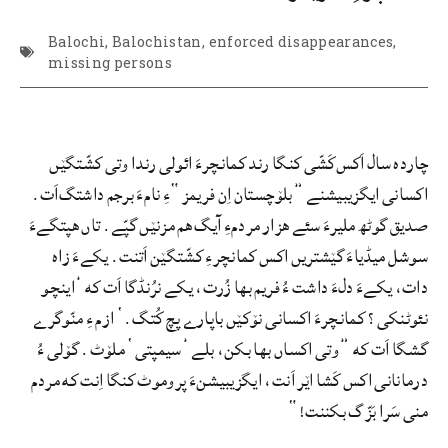
Balochi
,
Balochistan
,
enforced disappearances
,
missing persons
چارده سال اَکس‌کَشّی کنگا رند کمانچرءَ ائولی رندا وتی کشّتگێں
اکسانی ایگزیبیشنے ”بلۆچستان اِن فریمز“ءِ نامءَ برجم داشتگ‌اَت.
صدیق گوٹھ ملیرءَ سئے هزار مردمءِ آیگ هم مزنێں گپّے. تاں هپتگےءَ
سوشل میڈیاءَ گێشتریں اکس کمانچرءِ کشّتگێن اَتنت. یکےءَ زاه
دات، یکےءَ دلءَ داشت ءُ فریم بها زُرت، یکے نرُنڈگا اَت که ’اینچو
نئوٹنکی؟ کمانچرءَ اکسانی نۆکێں باپارے پچ کُتگ.‘ ازم ءِ منّوگرے
گشگا اَت که ”وتی اکساں بها بکن، بلے ’سیمپتی‘ ملۆٹ. گۆلی ءُ
درمانانی اکس کَشا اێر اَنت، ایگزیبیشنءَ پروموٹ کنگا اِنت که مردم
منی سَرا بَزّگ بکننت!“