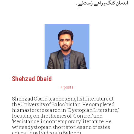
ابدمان کنگءِ راهے رَست‌ئےِ.
Shehzad Obaid
+ posts
Shehzad Obaid teaches English literature at
the University of Balochistan. He completed
his masters research in "Dystopian Literature,"
focusing on the themes of 'Control' and
'Resistance' in contemporary literature. He
writes dystopian short stories and creates
educational videos in Balochi.