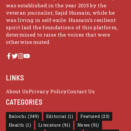
was established in the year 2015 by the
veteran journalist, Sajid Hussain, while he
was living in self-exile. Hussain’s resilient
spirit laid the foundations of this platform,
determined to raise the voices that were
otherwise muted.
LINKS
About Us
Privacy Policy
Contact Us
CATEGORIES
Balochi
(349)
Editorial
(1)
Featured
(23)
Health
(1)
Literature
(91)
News
(91)