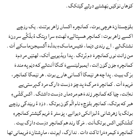
کۆهاں نۆکێں بَھِشتے درئےِ گێتکگ.
بلۆچستانءَ ھرچی بوت، کمانچرءِ اکساں زاھر بوتنت. یک رۆچے
اکسے زاھر بوت: کمانچر هسپتالےءِ تَھتءِ سرا وپتگ ءُ بلّکُے سرونءَ
نشتگ‌ئےِ. اے رندی دێما، فئیس‌ماسکءِ بدلءَ آکسیجن‌ماسکے اَت.
من زانت نوں کمانچرءَ دم بُرتگ. پدا ویڈیویے اَتک، لهتێں مردمءَ
کمانچرءِ جۆن گۆن اِنت، ایمبولێنسےءَ کنگا اَنت‌ئےِ که دێم په مندءَ
برَگ ببیت. پدا چه هر نێمگا اَکسانی هارے بوت. هر نێمگا کمانچر،
فریمءَ اَت. کمانچرءَ مرگءَ پد چۆ دۆست دارگ مردگ‌پرستی‌یے
نه‌اِنت، چێا که کمانچر زندءَ ھم مردماں دۆست داشتگ. اکس‌کَشّیءِ
هبر که بوتگ، کمانچر بلۆچءِ نام الّم گۆن بوتگ. دۆد ءُ ربێدگی رۆچے
بوتگ یا زهرشانی ءُ لبزانکی دیوانے، پۆسٹر ءُ فریم گێشتر کمانچرءِ
کشّتگێں اکس بوتگ‌اَنت. مَرگا رند هم کمانچر دۆست دارَگ بیت.
کَمانچرءَ کیمرهءَرا تاکت دات. ندارَگ، ایوِنٹ، مارِشتانءَ فریمانی تها