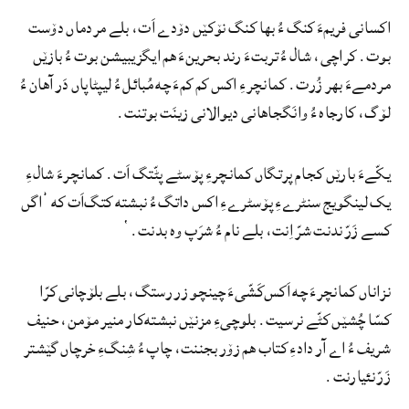
اکسانی فریمءَ کنگ ءُ بھا کنگ نۆکێں دۆدے اَت، بلے مردماں دۆست
بوت. کراچی، شال ءُ تربتءَ رند بحرینءَ هم ایگزیبیشن بوت ءُ بازێں
مردمےءَ بهر زُرت. کمانچرءِ اکس کم کمءَ چه مُبائل ءُ لیپٹاپاں دَر آهان ءُ
لۆگ، کارجاه ءُ وانَگجاهانی دیوالانی زینَت بوتنت.
یکّےءَ بارێں کجام پرتگاں کمانچرءِ پۆسٹے پٹّتگ اَت. کمانچرءَ شالءِ
یک لینگویج سنٹرےءِ پۆسٹرےءِ اکس داتگ ءُ نبشته کتگ‌اَت که ’اگں
کسے زَرّ ندنت شرّ اِنت، بلے نام ءُ شرَپ وہ بدنت.‘
نزاناں کمانچرءَ چه اَکس‌کَشّیءَ چینچو زر رستگ، بلے بلۆچانی کرّا
کسّا چُشێں کٹّے نرسیت. بلوچیءِ مزنێں نبشته‌‌کار منیر مۆمن، حنیف
شریف ءُ اے آر دادءِ کتاب ھم زۆر بجننت، چاپ ءُ شِنگءِ خرچاں گێشتر
زَرّ نئیارنت.