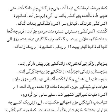
کمانچرءَ مُدام ماسْکے دێما اَت، وتی چهرگ‌ئےِ چێر داتگ‌اَت. منی
هچبر دلءَ نگُشته چهرگ‌ئَے بگنداں، آئیءِ اِزم بسّ اَت. کمانچرءَ
اکس‌کشّی نئونتگ. مُبائلءِ سرا اکسءِ کشّگ‌ئےِ بندات کُتگ.
گُشنت، اکس‌کشّیءِ مسترێں انسٹرومنٹ مردمءِ چمّ اَنت؛ فریم چه کُجا
بندات ءُ کجا هلاس ببیت، رنگ کجام نێمگا گێش درءَ ببنت، رۆژنائی
کجا کم ءُ کجا گێش ببیت؟ اے رپکے، کمانچرءَ اے رِپک زانتگ.
بلۆچانی بزّگی‌ئےِ که تئورِته، زانتگ‌ئےِ چۆں پێش دارگی اِنت.
بلۆچستانءِ زێبائیءَ چۆنڈِته، زانتگ‌ئےِ چۆں په چَمّ گِرگی اِنت.
بلۆچستانءِ اے اهدئےِ ریکارڈ کُت، اَکسانی تها. اکسءَ زۆر مان.
ھئیاتءِ تیرسُپتگیں جۆن، که پت ءُ مات کِرّا نِشته، پریاتا اَنت، اے
اَکسءَ هئیات نمیرانێں کسّهے کت. سئے سالی الن کُردیءِ،
تئیاب‌دپءَ کپتگێں جۆنءَ جهانے جَکسێنت. اے وڑێں یک اکسے چه
هزاراں نبشتانک ءُ زهرشانیءَ کَم اَسرمند نه‌اِنت. کمانچرءِ اکس‌کَشّیءَ