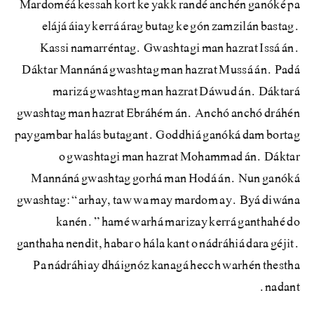
Mardoméá kessah kort ke yakk randé anchén ganóké pa
elájá áiay kerrá árag butag ke gón zamzilán bastag.
Kassi namarréntag. Gwashtagi man hazrat Issá án.
Dáktar Mannáná gwashtag man hazrat Mussá án. Padá
marizá gwashtag man hazrat Dáwud án. Dáktará
gwashtag man hazrat Ebráhém án. Anchó anchó dráhén
paygambar halás butagant. Goddhiá ganóká dam bortag
o gwashtagi man hazrat Mohammad án. Dáktar
Mannáná gwashtag gorhá man Hodá án. Nun ganóká
gwashtag: “arhay, taw wa may mardom ay. Byá diwána
kanén.” hamé warhá marizay kerrá ganthahé do
ganthaha nendit, habar o hála kant o nádráhiá dara géjit.
Pa nádráhiay dháignóz kanagá hecch warhén thestha
nadant.