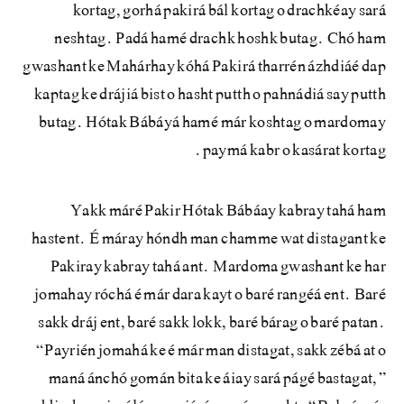
kortag, gorhá pakirá bál kortag o drachkéay sará
neshtag. Padá hamé drachk hoshk butag. Chó ham
gwashant ke Mahárhay kóhá Pakirá tharrén ázhdiáé dap
kaptag ke drájiá bist o hasht putth o pahnádiá say putth
butag. Hótak Bábáyá hamé már koshtag o mardomay
paymá kabr o kasárat kortag.
Yakk máré Pakir Hótak Bábáay kabray tahá ham
hastent. É máray hóndh man chamme wat distagant ke
Pakiray kabray tahá ant. Mardoma gwashant ke har
jomahay róchá é már dara kayt o baré rangéá ent. Baré
sakk dráj ent, baré sakk lokk, baré bárag o baré patan.
“Payrién jomahá ke é már man distagat, sakk zébá at o
maná ánchó gomán bita ke áiay sará págé bastagat,”