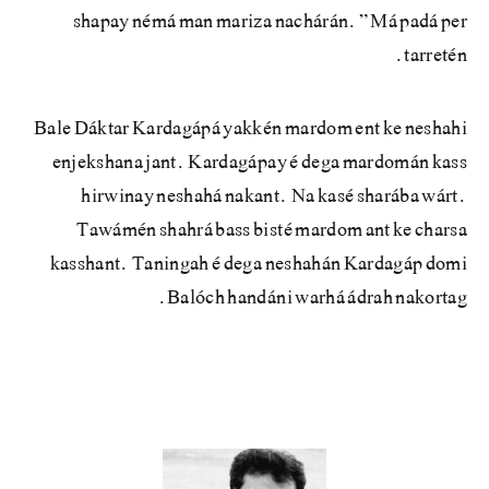
shapay némá man mariza nachárán.” Má padá per
tarretén.
Bale Dáktar Kardagápá yakkén mardom ent ke neshahi
enjekshana jant. Kardagápay é dega mardomán kass
hirwinay neshahá nakant. Na kasé sharába wárt.
Tawámén shahrá bass bisté mardom ant ke charsa
kasshant. Taningah é dega neshahán Kardagáp domi
Balóch handáni warhá ádrah nakortag.