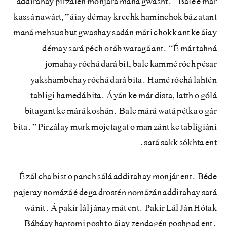
addirahay pirzálén monjárá maná gwasht. “Bale é már
kassá nawárt,” áiay démay krechk haminchok báz atant
maná mehsus but gwashay sadán mári chokk ant ke áiay
démay sará péch o táb waragá ant. “É már tahná
jomahay róchá dará bit, bale kammé róch pésar
yakshambehay róchá dará bita. Hamé róchá lahtén
tabligi hamedá bita. Áyán ke már dista, latth o gólá
bitagant ke márá koshán. Bale márá watá pétka o gár
bita.” Pirzálay murk mojetagat o man zánt ke tabligiáni
sará sakk sókhta ent.
É zál cha bist o panch sálá addirahay monjár ent. Béde
pajeray nomázá é dega drostén nomázán addirahay sará
wánit. Á pakir lál jánay mát ent. Pakir Lál Ján Hótak
Bábáay haptomi posht o áiay zendagén poshpad ent.