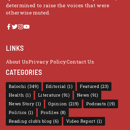
determined to raise the voices that were
otherwise muted.
LINKS
About Us
Privacy Policy
Contact Us
CATEGORIES
Balochi
(349)
Editorial
(1)
Featured
(23)
Health
(1)
Literature
(91)
News
(91)
News Story
(1)
Opinion
(219)
Podcasts
(19)
Politics
(1)
Profiles
(8)
Reading club's blog
(6)
Video Report
(1)