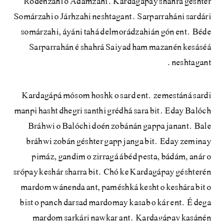
Ródénzahi o Ádamzahi. Kardagápay shahrá géshter
Somárzahi o Járhzahi neshtagant. Sarparraháni sardári
somárzahi, áyáni tahá delmorádzahián gón ent. Béde
Sarparrahán é shahrá Saiyad ham mazanén kesáséá
neshtagant.
Kardagápá mósom hoshk o sard ent. zemestáná sardi
manpi hasht dhegri santhi grédhá sara bit. Eday Balóch
Bráhwi o Balóchi doén zobánán gappa janant. Bale
bráhwi zobán géshter gapp janga bit. Eday zeminay
pimáz, gandim o zirragá ábéd pesta, bádám, anár o
srópay keshár sharra bit. Chó ke Kardagápay géshterén
mardom wánenda ant, paméshká kesht o keshára bit o
bist o panch darsad mardomay kasab o kár ent. É dega
mardom sarkári nawkar ant. Kardagápay kasánén