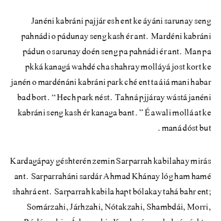
Janéni kabráni pajjár esh ent ke áyáni sarunay seng
pahnádi o pádunay seng kash ér ant. Mardéni kabráni
pádun o sarunay doén seng pa pahnádi ér ant. Man pa
pkká kanagá wahdé cha shahray molláyá jost kort ke
janén o mardénáni kabráni park ché ent ta áiá mani habar
bad bort. “Hech park nést. Tahná pjjáray wástá janéni
kabráni seng kash ér kanaga bant.” É awali mollá at ke
maná dóst but.
Kardagápay géshterén zemin Sarparrah kabilahay mirás
ant. Sarparraháni sardár Ahmad Khánay lóg ham hamé
shahrá ent. Sarparrah kabila hapt bólakay tahá bahr ent;
Somárzahi, Járhzahi, Nótakzahi, Shambdái, Morri,