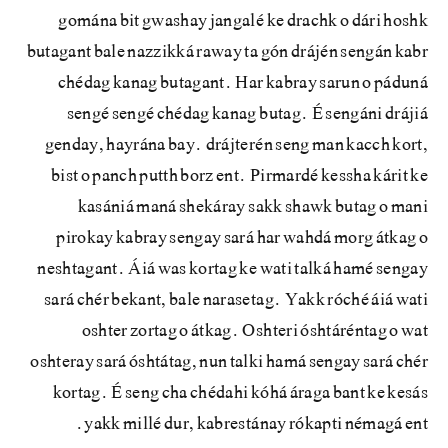
gomána bit gwashay jangalé ke drachk o dári hoshk
butagant bale nazzikká raway ta gón drájén sengán kabr
chédag kanag butagant. Har kabray sarun o páduná
sengé sengé chédag kanag butag. É sengáni drájiá
genday, hayrána bay. drájterén seng man kacch kort,
bist o panch putth borz ent. Pirmardé kessha kárit ke
kasániá maná shekáray sakk shawk butag o mani
pirokay kabray sengay sará har wahdá morg átkag o
neshtagant. Áiá was kortag ke wati talká hamé sengay
sará chér bekant, bale narasetag. Yakk róché áiá wati
oshter zortag o átkag. Oshteri óshtáréntag o wat
oshteray sará óshtátag, nun talki hamá sengay sará chér
kortag. É seng cha chédahi kóhá áraga bant ke kesás
yakk millé dur, kabrestánay rókapti némagá ent.