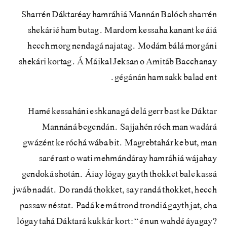
Sharrén Dáktaréay hamráhiá Mannán Balóch sharrén
shekárié ham butag. Mardom kessaha kanant ke áiá
hecch morg nendagá najatag. Modám bálá morgáni
shekári kortag. Á Máikal Jeksan o Amitáb Bacchanay
gégánán ham sakk balad ent.
Hamé kessaháni eshkanagá delá gerr bast ke Dáktar
Mannáná begendán. Sajjahén róch man wadárá
gwázént ke róchá wába bit. Magrebtahár ke but, man
saré rast o wati mehmándáray hamráhiá wájahay
gendoká shotán. Áiay lógay gayth thokket bale kassá
jwáb nadát. Do randá thokket, say randá thokket, hecch
passaw néstat. Padá ke má trond trondiá gayth jat, cha
lógay tahá Dáktará kukkár kort: “é nun wahdé áyagay?