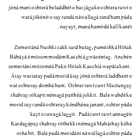
jóná mani oshterá beladdhét o har jága ke oshtera rawt o
watá jókénit o say randá náwallagá rand ham páda
nayayt, maná hamódá kall kanét.
Zemestáná Nushki sakk sard butag, paméshká Hótak
Bábáyá é mósom modám Kacchiá gwázéntag. Anchén
zemestáni mósoméá Pakir Hótak Kacchiá wapáta kant.
Áiay wasiatay padá morid áiay jóná oshterá laddhant o
wat oshteray dombá bant. Oshter rawt rawt Mastungay
shahray rókapti némagá patthéá jokkit. Bale wahdé ke
morid say randá oshteray kóndhána janant, oshter páda
kayt o rawagá laggit. Padá rawt rawt annugén
Kardagápay shahray róthekki némagá Mahárhay kóhá
osha bit. Bale padá moridáni náwallagá oshter páda