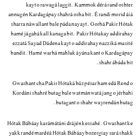
kayt o rawagá laggit. Kammok dérá rand oshter
annugén Kardagápay shahrá osha bit. É randi morid áiá
sharra náwallant bale páda nayayt. Gorhá Pakir Hótak
hamé jágahá kall kanaga bit. Pakir Hótakay addirahay
ezzatá Sayad Dádena kayt o addirahay nazziká masité
bandit. Hamé warhá mahluk áyána kant o Kardagápay
shahr ábáda bit.
Gwashant cha Pakir Hótaká báz pésar ham edá Rend o
Kordáni shahré butag bale watmánwatá jang o jérhahi
butagant o shahr wayrendán butag.
Hótak Bábáay karámátáni drájén kessahé. Gwashant ke
yakk randé mardéá Hótak Bábáay bozergiay sará shakk