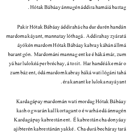
Hótak Bábáay ánnugén áddira hamáiá bastag.
Pakir Hótak Bábáay áddirahá cha dur durén handán
mardoma káyant, mannatay lóthagá. Addirahay zyáratá
áyókén mardom Hótak Bábáay kabray káhán állmá
barant gón. Mardománi mannag ent ke é háká már, zum
yá har lulokéá per bréchay, á tosit. Har handéá ke már o
zum báz ent, ódá mardom kabray háká wati lógáni tahá
éra kanant ke luloka nayáyant.
Kardagápay mardomán wati mordag Hótak Bábáay
kash o gwarán kall kortagant o é warhá edá ánnugén
Kardagápay kabrestán ent. É kabrestán cha donyáay
ajibterén kabrestánán yakké. Cha durá becháray tará