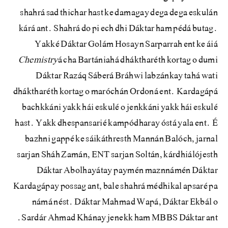
shahrá sad thichar hast ke damagay dega dega eskulán
kárá ant. Shahrá do pi ech dhi Dáktar ham pédá butag.
Yakké Dáktar Golám Hosayn Sarparrah ent ke áiá
Chemistry
á cha Bartániahá dháktharéth kortag o dumi
Dáktar Razáq Sáberá Bráhwi labzánkay tahá wati
dháktharéth kortag o maróchán Ordoná ent. Kardagápá
bachkkáni yakk hái eskulé o jenkkáni yakk hái eskulé
hast. Yakk dhespansarié kampódharay óstá yala ent. É
bazhni gappé ke sáikáthresth Mannán Balóch, jarnal
sarjan Sháh Zamán, ENT sarjan Soltán, kárdhiálójesth
Dáktar Abolhayátay paymén maznnámén Dáktar
Kardagápay possag ant, bale shahrá médhikal apsaré pa
námá nést. Dáktar Mahmad Wapá, Dáktar Ekbál o
Sardár Ahmad Khánay jenekk ham MBBS Dáktar ant.