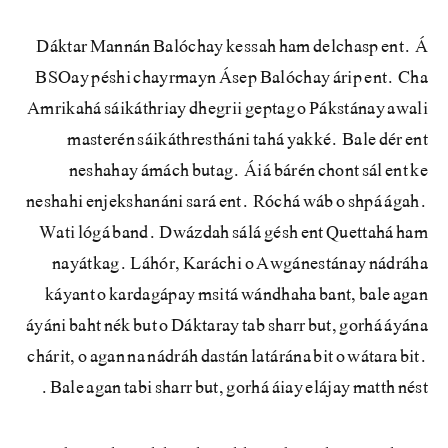
Dáktar Mannán Balóchay kessah ham delchasp ent. Á
BSOay péshi chayrmayn Ásep Balóchay árip ent. Cha
Amrikahá sáikáthriay dhegrii geptag o Pákstánay awali
masterén sáikáthrestháni tahá yakké. Bale dér ent
neshahay ámách butag. Áiá bárén chont sál ent ke
neshahi enjekshanáni sará ent. Róchá wáb o shpá ágah.
Wati lógá band. Dwázdah sálá gésh ent Quettahá ham
nayátkag. Láhór, Karáchi o Awgánestánay nádráha
káyant o kardagápay msitá wándhaha bant, bale agan
áyáni baht nék but o Dáktaray tab sharr but, gorhá áyána
chárit, o agan na nádráh dastán latárána bit o wátara bit.
Bale agan tabi sharr but, gorhá áiay elájay matth nést.