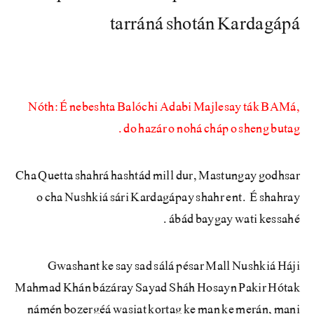
tarráná shotán Kardagápá
Nóth: É nebeshta Balóchi Adabi Majlesay ták BAMá,
do hazár o nohá cháp o sheng butag.
Cha Quetta shahrá hashtád mill dur, Mastungay godhsar
o cha Nushkiá sári Kardagápay shahr ent. É shahray
ábád baygay wati kessahé.
Gwashant ke say sad sálá pésar Mall Nushkiá Háji
Mahmad Khán bázáray Sayad Sháh Hosayn Pakir Hótak
námén bozergéá wasiat kortag ke man ke merán, mani