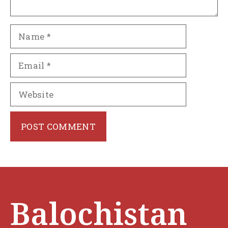
Name
Email
Website
Balochistan