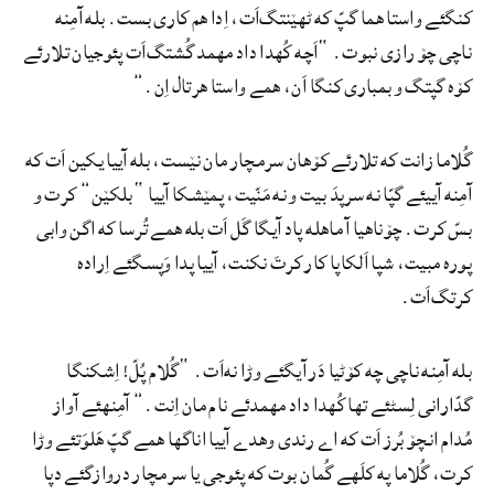
کنگئے واستا هما گپّ که ٹهێنتگ‌اَت، اِدا هم کاری بست. بله آمِنه
ناچی چۆ رازی نبوت. “اَچه کُهدا داد مهمد گُشتگ‌اَت پئوجیان تلارئے
کۆه گپتگ و بمباری کنگا اَن، همے واستا هرتال اِن.”
گُلاما زانت که تلارئے کۆهان سرمچار مان نێست، بله آییا یکین اَت که
آمِنه آییئے گپّا نه سرپدَ بیت و نه مَنّیت، پمێشکا آییا “بلکێن” کرت و
بسّ کرت. چۆناهیا آ ماهله پاد آیگا گَل اَت بله همے تُرسا که اگن وابی
پوره مبیت، شپا اَلکاپا کار کرتَ نکنت، آییا پدا وَپسگئے اِراده
کرتگ‌اَت.
بله آمِنه ناچی چه کۆٹیا دَر آیگئے وڑا نه‌اَت. “گُلام پُلّ! اِشکنگا
گدّارانی لِسٹئے تها کُهدا داد مهمدئے نام مان اِنت.” آمِنهئے آواز
مُدام انچۆ بُرز اَت که اے رندی وهدے آییا اناگها همے گپّ هَلوَتئے وڑا
کرت، گُلاما په کلَهے گُمان بوت که پئوجی یا سرمچار دروازگئے دپا