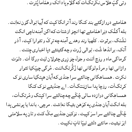
وتی گپّ هلاس نکُرتگ‌اَت که گُلام پاد آتک و همّاما پُتِرت.
همّامئے دروازگئے بند کنگا رند آ ترانگا کپت که آییا ٹِوال گۆن نه‌اِنت.
بله آ کمُّک دێرا همّامئے تها انچۆ اۆشتات که اگن آمِنه ناچی انگت
نَشُتگ، برئوت. کلَهێا رند وهدے آمِنه چه ترِکّ و تئوارا کپت، آ دَر
آتک، برانڈها شُت، ٹِوالی زُرت و چه گئیٹئے دپا اخباری چِتنت.
گرماگی ماه و رۆچ اَتنت و جۆل چۆ زِری چئولان لێٹ ورگا اَت. دلوَت
واڑانی تها و مردُم لۆگانی تها زُکُّرتگ‌اتنت. مُرگی چیپّکێا تئوار
نکرت. همساهگانی چنالئے سرا جنڈی که آیان هپتگێا ساری نۆک
کرتگ‌اَت، رۆچا پدا ساڑێنتگ‌اَت. اے جنڈیئے نۆک کنگا
همساهِگانی دوازده سالی چُکّے چه چنالئے سرا کپتگ و مُرتگ‌اَت،
بله انگت آیان جنڈی په کوَهن بئیگا نه‌اِشت. مرچی، باندا یا پونشی پدا
چُکّے چنالئے سرا سرَ کپیت، نۆکێن جنڈیے مِکَّ کنت و تان په سلامتی
اێرَ نیئیت، ماتئے دلئے ٹیپّا ٹاپَ نکپیت.