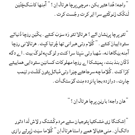
“واجه! هُدا هئیر بکن، مرچی پرچا هرتال اِن؟” آمِنها کاسَگ‌چَٹّێن
لَنکُک زَنوکّئے سرا اێر کرت و جُست کرت.
“تئو پرچا پرێشان ائے؟ هرتالا تئو وَه سۆبَ کنئے. یکّێن رۆچا دُنیائے
سئوداییانَ کنئے.” گُلام وتی هبرانی تها چُرتێا کپت. هرتالانی رۆچا
آمِنه بێگاها نه، سُهبا وتی سَپتا سرا کنت و لۆگ په لۆگَ بیت. اے دگه
دُکّان بندَ بنت، پمێشکا اے رۆچا مهلوکات کسانێن سئودایی هماییئے
کِرّا کنت. گُلاما چه سرجاهئے چێرا وتی مُبائل پئون کَشّت و ٹێمب
چارِت، دوازده بجا پانزده مِنٹ گوَستگ‌اَت.
“هان واجه! بارێن پرچا هرتال اِن؟”
“اِشکنگا زی مَشکئیا پئوجیان سئے مردم کُشتگ و لاش لَدا دئور
داتگ‌اَن. منی هئیالا همے واستا هرتال اِن” گُلاما سێٹ زَپرئے رازی