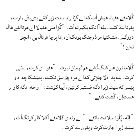
گُلامئے هئیال همِش اَت که اے گپّا رند سێٹ زَپر کمّے بش‌بشَ وارت و
پئونا بندَ کنت، بله آ انگه یکیم نه‌اَت. “گُڑا منی هئیالا اے هرتالئے هال
درۆگے. مَشکئیا مردُم جنگ بوتگ‌اَن، اِدا پرچا هرتالَ بی، انچۆ
نه‌اِن؟”
گُلاما نون هبر کنگ تُشے هم تَهمبُل نبوت. “هئو”ی کرت و بسّی
کرت. بله پدا دلا جێڑِتی که اے مرد چۆ بسَّ نکنت، پمێشکا چه اِد و
پێسر که سێٹ زَپرا دگه جُستے کرتێن، آییا گوَشت: “واجه! دگه کارے
هست‌اِن، گُشت کنئے.”
“اِنّه، پُلّۆ! سلامت باتئے.” اے رندی گلامئے اَکلا کار کرتگ‌اَت و
سێٹ زَپرا اجازت کرت و پئون بند کرت.