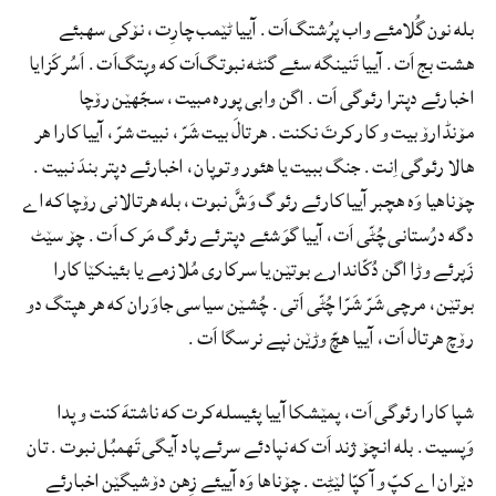
بله نون گُلامئے واب پرُشتگ‌اَت. آییا ٹێمب چارِت، نۆکی سهبئے
هشت بج اَت. آییا تَنینگه سئے گنٹه نبوتگ‌اَت که وپتگ‌اَت. اَسُرکَزایا
اخبارئے دپترا رئوگی اَت. اگن وابی پوره مبیت، سجّهێن رۆچا
مۆنڈارۆ بیت و کار کرتَ نکنت. هرتالَ بیت شَرّ، نبیت شرّ، آییا کارا هر
هالا رئوگی اِنت. جنگ ببیت یا هئور و توپان، اخبارئے دپتر بندَ نبیت.
چۆناهیا وَه هچبر آییا کارئے رئوگ وَشَّ نبوت، بله هرتالانی رۆچا که اے
دگه درُستانی چُٹّی اَت، آییا گوَشئے دپترئے رئوگ مَرک اَت. چۆ سێٹ
زَپرئے وڑا اگن دُکّاندارے بوتێن یا سرکاری مُلازمے یا بئینکێا کارا
بوتێن، مرچی شَرّ شَرّا چُٹّی اَتی. چُشێن سیاسی جاوَران که هر هپتگ دو
رۆچ هرتال اَت، آییا هچّ وڑێن نپے نرسگا اَت.
شپا کارا رئوگی اَت، پمێشکا آییا پئیسله کرت که ناشتهَ کنت و پدا
وَپسیت. بله انچۆ ژند اَت که نپادئے سرئے پاد آیگی تَهمبُل نبوت. تان
دێران اے کپّ و آ کپّا لێٹِت. چۆناها وَه آییئے زِهن دۆشیگێن اخبارئے