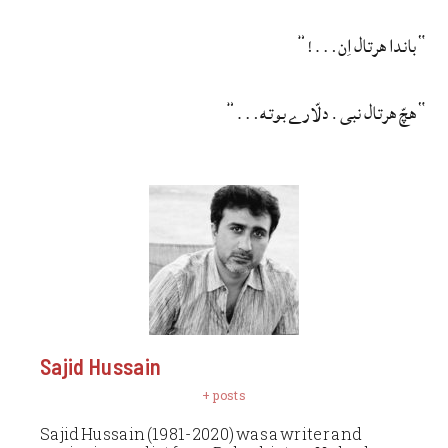
“باندا هرتال اِن…!”
“هچّ هرتال نبی. دلّارے بوته…”
Sajid Hussain
+ posts
Sajid Hussain (1981-2020) was a writer and