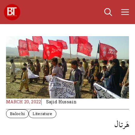
Skip
M
to
content
MARCH 20, 2022
Sajid Hussain
Balochi
Literature
هَرتال