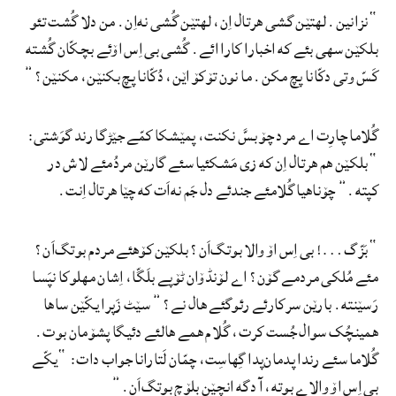
“نزانین. لهتێن گشی هرتال اِن، لهتێن گُشی نه‌اِن. من دلا گُشت تئو
بلکێن سهی بئے که اخبارا کارا ائے. گُشی بی اِس اۆئے بچکّان گُشته
کَسّ وتی دکّانا پچ مکن. ما نون تۆکۆ اێن، دُکّانا پچ بکنێن، مکنێن؟”
گُلاما چارِت اے مرد چۆ بسَّ نکنت، پمێشکا کمّے جێڑگا رند گوَشتی:
“بلکێن هم هرتال اِن که زی مَشکئیا سئے گارێن مردُمئے لاش در
کپته.” چۆناهیا گُلامئے جندئے دل جَم نه‌اَت که چێا هرتال اِنت.
“بَزّگ…! بی اِس اۆ والا بوتگ‌اَن؟ بلکێن کۆهئے مردم بوتگ‌اَن؟
مئے مُلکی مردمے گۆن؟ اے لۆنڈۆان ٹۆپے بلَگّا، اِشان مهلوکا نپَسا
رَسێنته. بارێن سرکارئے رئوگئے هال نے؟” سێٹ زَپرا یکّێن ساها
همینچُک سوال جُست کرت، گُلام همے هالئے دئیگا پشۆمان بوت.
گُلاما سئے رندا پدمان‌پدا گِهاسِت، چمّان لَتارانا جواب دات: “یکّے
بی اِس اۆ والاے بوته، آ دگه انچێن بلۆچ بوتگ‌اَن.”