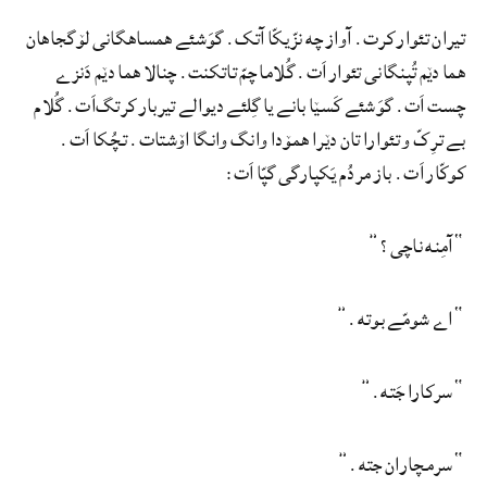
تیران تئوار کرت. آواز چه نزّیکّا آتک. گوَشئے همساهگانی لۆگجاهان
هما دێم تُپنگانی تئوار اَت. گُلاما چمّ تاتکنت. چنالا هما دێم دَنزے
چست اَت. گوَشئے کَسێا بانے یا گِلئے دیوالے تیربار کرتگ‌اَت. گُلام
بے ترِکّ و تئوارا تان دێرا همۆدا وانگ وانگا اۆشتات. تچُکا اَت.
کوکّار اَت. باز مردُم یَکپارگی گپّا اَت:
“آمِنه ناچی؟”
“اے شومّے بوته.”
“سرکارا جَته.”
“سرمچاران جته.”