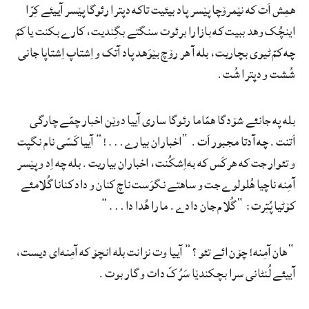
همِش اَت که نێمرۆچا پێسر پاد بیئیت تاکه دپترا رئوگا پێسر آییئے کِرّا
اینچُک وهد ببیت که بازارا برئوت سنگتے بگِندیت، کارے بکنت یا کمّ
چه کمّ ٹیوی بچاریت، بله آ هر رۆچ بێوَهد پاد آتک و اِشتاپ اِشتاپا جانی
شُشت و دپترا شُت.
بله په جانئے شۆدگا همّاما رئوگا ساری آییا دوێن اخبار چمّے چارگی
اَتنت. چه آدتا مجبور اَت. “اخباران بیارے…!” آییا کَسّی نام نگپت
و تئوار جت که هرکَس که به‌اِشکُنت، اخباران بیاریت. بله چه اِد و پێسر
آمِنه ناچیا هُلولوے جت و ساهتے نگوَست ناچ کنان و داد کنانا گُلامئے
کۆٹیا پُتِرت: “گُلام جان دادے. مارا هُدا دا…”
“هان آمِنه! چۆن ائے تئو؟” آییا وت نزانت بله انچۆ که آمِنه‌ای دیست،
آییئے لُنٹانی سرا بچکندێا سَرُکّ دات و گار بوت.