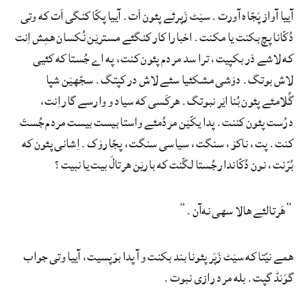
آییا آواز پَجّاه آورت. سێٹ زَپرئے پئون اَت. آییا پکّا کنگی اَت که وتی
دُکّانا پچ بکنت یا مکنت. اخبارا کار کنگئے مسترێن نُکسان همِش اِنت
که لاشے دَر بکپیت، ترا سد مردم پئون کنت، په اے جُستا که کئیی
لاش بوتگ. دۆشی مشکئیا سئے لاش در کپتگ. سجّهێن شپا
گُلامئے پئون بُنا اێر نبوتگ. هرکَسی که سیاد و وارسے گار اِنت،
درُست پئون کننت. پدا یکّێن مردُمئے واستا بیست بیست مردم جُستَ
کنت. پت، ناکۆ، سنگت، سیاسی سنگت، پجّارۆک. اِشانی پئون که
بُرّنت، نون دُکّاندار جُستا لگّنت که بارێن هرتالَ بیت یا نبیت؟
“هَرتالئے هالا سهی نه‌آن.”
همے نیّتا که سێٹ زَپَر پئونا بند بکنت و آ پدا بوَپسیت، آییا وتی جواب
گوَنڈ گپت. بله مرد رازی نبوت.