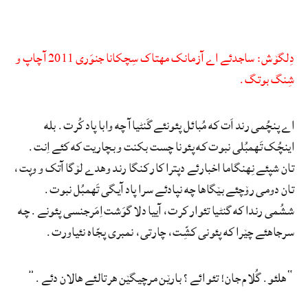
دِلگۆش: ساجدئے اے آزمانک مهتاک سِچکانا جنوَری 2011 آ چاپ و
شِنگ بوتگ.
اے پنچُمی رند اَت که مُبائل پئونئے گَنٹیا آ چه وابا پاد کُرت. بله
اینچُک تَهمبُلی نبوت که پئونا چست بکنت و بچاریت که کئے اِنت.
تان شپئے نِهنگاما اخبارئے دپترا کار کنگا رند وهدے لۆگا آتک و وپت،
تان دومی رۆچئے بێگاها چه نپادئے سرا پاد آیگی تَهمبُل نبوت.
ششُمی رندا که گنٹیا تئوار کرت، آییا دلا گوَشت اِمَرجنسی پئونے. چه
سرجاهئے چێرا که پئونی کشِّت، چارتی، نمبری پجّاه نئیاورت.
“هلئو. گُلام جان! تئو ائے؟ بارێن مرچیگێن هرتالئے هالان دئے.”