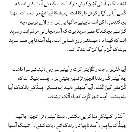
اۆشتاتگ و آیانی گپّان گۆش دارگا اَنت. بگِندئے آییا یکین اَت که
کَسے آیانی گپّان گۆش دارگا اِنت، پمێشکا آییا هچّ جواب ندات. تهنا
بچکندِتی. اگن آمِنه ناچیئے جاگها بی اِس اۆ والاے بوتێن، چه
گُلامئے بچکندگا همے سرپدَ بوت که آ سرمچارانی مردُم اِنت و سرپد
اِنت که کُهدا داد مهمدئے رۆچ هِسابی اَنت. بله آمِنه ناچی همے سرپد
بوت که گُلام آییا کَلاگ بندگا اِنت.
آییا هُلولوے جت و گُلاێش کرت و آییئے سر وتی دلبندئے سرا داشت.
چه آییئے گُد و بدنا انچێن ترُندێن جنێنی بۆے چِست بئیگا اَت که
گُلامئے گینّ گَٹِّت. آییا آمِنهئے دلبندا په مسکرا چینڈُکے پاتک که آییا
یله بدنت. آمِنه انچۆ گُڑِت که پاد آتک اۆشتات.
“لَنڈَر! کَمینّگی منا کَزایی بکنئے. دستا کپئے، ترا انچێن جاگهے
چینڈُک بپاچین، آمِنه ناچیا تان زِندگ ائے، یاتَ کنئے.” تنینگه آمِنها