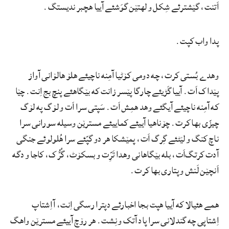
اَتنت، گێشترئے شِکل و لهتێن گوَشئے آییا هچبر ندیستگ.
پدا واب کپت.
وهدے بُستی کرت، چه دومی کۆٹیا آمِنه ناچیئے هلۆ هالۆانی آواز
پێداک اَت. آییا گَڑیئے چارگا پێسر زانت که بێگاهئے پنچ بج اِنت. چێا
که آمِنه ناچیئے آیگئے وهد همِش اَت. سَپتی سرا اَت و لۆگ په لۆگ
چیزّی بها کرت. چۆناهیا آییئے کماییئے مسترێن وسیله سورانی سرا
ناچ کنگ و لێٹئے گِرگ اَت، پمێشکا هر دو گپّئے سرا هُلولوئے جنگی
آدت کرتگ‌اَت، بله بێگاهانی وهدا تَرِّت و بسکۆٹ، گُرُّک، کاجا و دگه
اَنچێن لَنش و پتاری بها کرت.
همے هئیالا که آییا هپت بجا اخبارئے دپترا رسگی اِنت، آ اِشتاپ
اِشتاپی چه گندلانی سرا پاد آتک و نِشت. هر رۆچ آییئے مسترێن واهگ