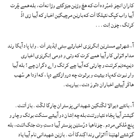
کاران انچۆ دَمبُرده اَت که هچّ وڑێن جێڑگئے وڑا نه‌اَت، بله همے چُرت
آییا واب کپگ نئیلگا اَت که بارێن مرچیگێن اخبار که آییا زی اڈّ
کرتگ، چۆن اِنت…
آ، شهرئے مسترێن اِنگرێزی اخبارئے سِٹی اێڈیٹر اَت. وابا پاد آیگا رند
مدام ائوَلی کار آییا همے کرت که وتی و دومی اِنگرێزی اخباری
دێم‌په‌دێم کرتنت و چارتی که آییا چے کرتگ و اے دگران چے؟ بله آییا
وار نبوت که پاد بیئیت و برئوت چه دروازگئے دپا، که اۆدا هر سُهب
هاکَر آییئے اخباران دئورَ دنت، بیاریت.
آ، بانئے دیوالا لگّتگێن شهیدانی پۆسٹران چارگا لگّت. باز اَتنت.
گێشتر آییا پجّاه نئیاورتنت بله چه اِشان دو آییئے سنگت بوتگ و چار و
پنچ مُلکی مردم. چۆناهیا درُستێن پۆسٹر آییا دستِ وت جتگ‌اتنت، بله
گوَشئے لهتێنا آ ائوَلی رندا گِندگا اَت. بازێن شهیدانی نام آییا یاد