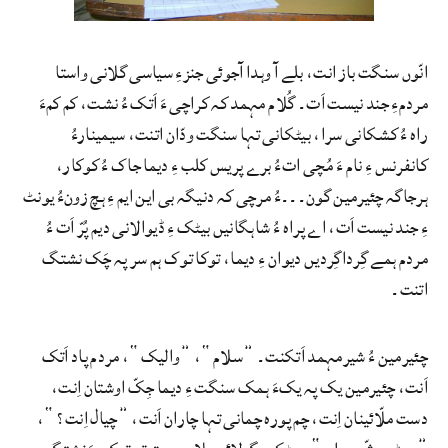
انّوں سنگت باز انت، بلے آ وہدا آجوئی جنزءِ سیاسی گلانی واستا
مردمءِ جند نیست اَت۔ گُلام مہمد کہ کراچی ءَ اَتک ءُ نشت، کم کمءَ
راہ ءُ کشکانی سرا، بیٹکانی تہا سنگت ودّان اتنت، سیمینارءُ
کانفرنس ءِ نام ءَ مُچی اتءُ برے پریس کلب ءِ دیما جاک ءُ کوکار،
ہرجاگہ چئیرمین گون۔۔۔ءُ مرچی کہ دنیگہ بی این ایم ءِ ہچ زونءُ یونٹ
ءِ جند نیست اَت، اے پراہ ءُ شاہگانیں بیٹک ءِ ڈیوالانی دیم پُرّ اَت ءُ
مردم ہمے گِرداگِردیں دیوان ءِ دیما، توکا توک ہم سر پہ چَک نشتگ
اتنت۔
چئیرمین ءُ شیرمہمد اَتکنت۔ ”سلام“، ”والیک“، مردم پاد اَتک
اَنت، چئیرمین یک پہ یکءَ ہمک سنگت ءِ دیما جِکّ اوشتان اِنت،
دست ملّائینان اِنت، چم پورہ چمانی تہا چاران اَنت، ”چیال اِنت؟“،