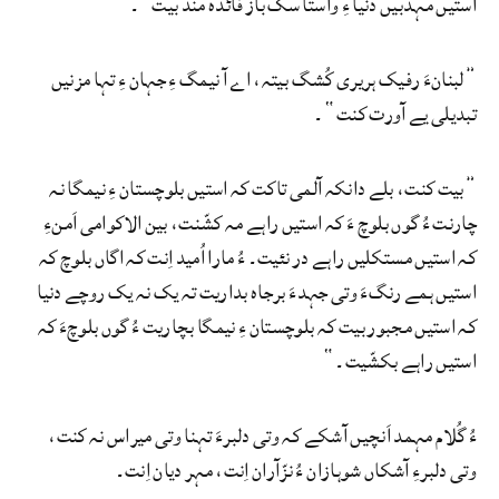
استیں مہذبیں دنیا ءِ واستا سک باز فائدہ مند بیت“۔
”لبنانءَ رفیک ہریری کُشگ بیتہ، اے آ نیمگ ءِ جہان ءِ تہا مزنیں
تبدیلی یے آورت کنت“۔
”بیت کنت، بلے دانکہ آلمی تاکت کہ استیں بلوچستان ءِ نیمگا نہ
چارنت ءُ گوں بلوچ ءَ کہ استیں راہے مہ کشّنت، بین الاکوامی اَمنءِ
کہ استیں مستکلیں راہے در نئیت۔ ءُ مارا اُمید اِنت کہ اگاں بلوچ کہ
استیں ہمے رنگءَ وتی جہدءَ برجاہ بداریت تہ یک نہ یک روچے دنیا
کہ استیں مجبور بیت کہ بلوچستان ءِ نیمگا بچاریت ءُ گوں بلوچءَ کہ
استیں راہے بکشّیت۔“
ءُ گُلام مہمد اَنچیں آشکے کہ وتی دلبرءَ تہنا وتی میراس نہ کنت،
وتی دلبرءِ آشکاں شوہازان ءُ نزّآران اِنت، مہر دیان اِنت۔