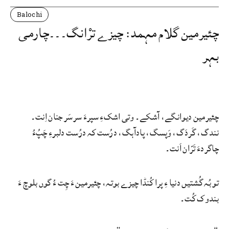
Balochi
چئیرمین گلام مہمد: چیزے ترْانگ۔۔۔چارمی
بہر
چئیرمین دیوانگے، آشکے۔ وتی اشکءِ سپرءَ سرسَر جنان اِنت۔
نندگ، گَردَگ، وَپسگ، پادآہگ، درُست کہ درُست دلبرءِ چَپُءُ
چاگردءَ تَرّان اَنت۔
تو بُہ گُشتیں دنیا ءِ پرا کُنڈا چیزے بوتہ، چئیرمین ءَ چِت ءُ گوں بلوچ ءَ
بندوک کُت۔