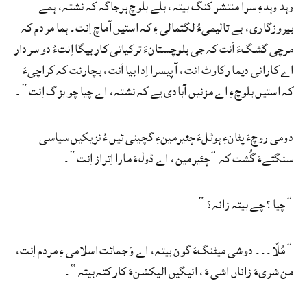
وہد وہدءِ سرا منتشر کنگ بیتہ، بلے بلوچ ہرجاگہ کہ نشتہ، ہمے
بیروزگاری، بے تالیمیءُ لگتمالی ءِ کہ استیں آماچ اِنت۔ ہما مردم کہ
مرچی گشگءَ اَنت کہ جی بلوچستانءَ ترکیاتی کار بیگا اِنتءُ دو سردار
اے کارانی دیما رکاوٹ انت، آ پیسرا اِدا بیا اَنت، بچارنت کہ کراچیءَ
کہ استیں بلوچءِ اے مزنیں آبادی یے کہ نشتہ، اے چیا چو بزگ اِنت“۔
دومی روچءَ پٹانءِ ہوٹلءَ چئیرمینءِ گچینی ئیں ءُ نزیکیں سیاسی
سنگتےءَ گُشت کہ ”چئیرمین، اے ڈولءَ مارا اِتراز اِنت“۔
”چیا؟ چے بیتہ زانہ؟“
”مُلّا۔۔۔ دوشی میٹنگءَ گون بیتہ، اے وَ جمائت اسلامی ءِ مردم اِنت،
من شریءَ زاناں اشی ءَ، انیگیں الیکشنءَ کار کتہ بیتہ“۔