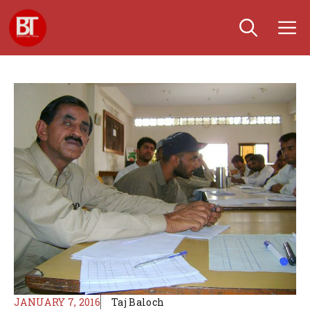
Skip
M
to
content
JANUARY 7, 2016
Taj Baloch