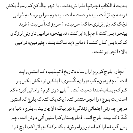
بندیت ءُ الکاپءَ چہ تہا یلہ اِش بدنت۔ یا انچو ہیال کن کہ رسول بکش
فرید ءِ چم نزّ اَنت، بینجو دست ءَ اِنت، بینجوءِ سرا زہیروک ءِ سُرانی
نچّگ کہ وتی بُرتری جاگہءَ سر بیت، ءُ سروز کہ آسر بیت ءُ فرید
بینجوءَ بس کنت ءُ جہلءَ ایر کنت، تہ بینجوءِ توامیں تار وتی لرزگاں
کم کم ءَ بس کنان کننتءُ دمانےءَ پد ساکت بنت، چئیرمینءِ توامیں
بالاد انچو ایر نشت۔
”بچار، بلوچ کوم ہزاراں سال ءِ تاریخ ءُ تہذیبءِ کہ استیں واہند
اِنت“، چئیرمینءِ گپ دیوانءِ گُڈسری نا بلکیں تو بگش یکیں ہبر
کنوکءِ ہسابءَ بندات بیت اَنت۔ ”بلے دری کوم ءُ راجانی کبزہ ءَ کہ
است اِنت بلوچءَ را انچو منتشر کتہ ءُ یک یک کتہ کہ بلوچ کہ استیں
مرچی چہ وتی اجتمائی زندگیءَ دیر بیگ ءَ لاچار بیتہ۔ بلوچ، دنیا ءِ ہر
کُنڈ ءَ کہ بیت، بلوچ اِنت، ءُ بلوچستان کہ استیں آئی ءِ وتن اِنت۔ چہ
ہمے گپ ءَ مارا کہ استیں پراموشءُ بیگانہ کنگءِ ہاترا کہ بلوچ ءَ را