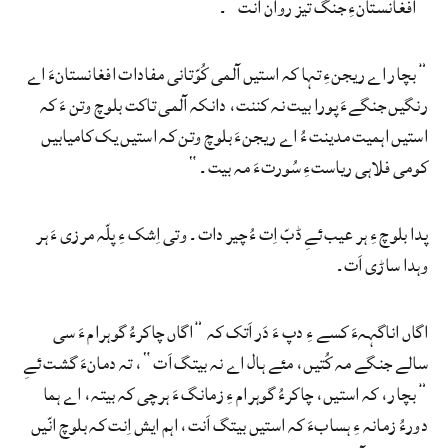
”افغانستانءِ جنگ تیز روان انت“۔
”بچار اے ریجنءِ تہا کہ استیں آلمی کُوّتانی مفادات افغانستانءَ اے
رنگیں جنگےءَ پورا بیت نہ کننت، دانکہ آلمی تاکت بلوچ وتن ءَ کہ
استیں اہمیت مدینت ءُ اے ریجنءَ بلوچ وتن کہ استیں یک کامیابیں
کومی فلاہی ریاستءِ سُورتءَ مہ بیت۔“
پدا بلوچ ءِ ہر عیب ئےِ ڈبّ اِت ءُ چیر دات۔ وتی اِشک ءِ پلّہ مرزی ءَ ہر
وہدا ساڑی اَت۔
اگاں اناگہہءَ کسے ءِ دپ ءَ دَر اَتک کہ ”اگاں چاکرءُ گوہرام ءَ سی
سالے جنگے مہ کُتیں، مئے ہال اے نہ بیتگ اَت“، تہ دمانءَ گشت ئےِ
”بچار، کہ استیں، چاکرءُ گوہرام ءِ زمانگ ءَ ہرچی کہ بیتہ، اے ہما
دورءُ زمانہ ءِ ہسابءَ کہ استیں بیتگ اَنت، اہم ایش اِنت کہ بلوچ انّیں