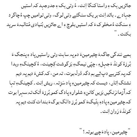
جائزیں ہک ءِ واستا کنگا اِنت، ءُ وتی ہک ءِ جدوجہد کہ استیں
جہادے۔ بائد اِنت ہر یک سنگتے وتی لوگ، وتی توامیں چپ ءُ چاگرد
ءِ سنگت ءُ مخلوک ءَ کہ استیں بلوچ ءِ اے جائزیں بُنیادی مُتالبہءَ سرپد
بکنت۔“
ہمے نندگی جاگہءَ چئیرمینءَ دم پہ ساہت وتی راستیں پاد ءِ پنجگ ءَ
بُرزءُ کونڈ ءَ جہلءِ، چپّی نیمگءِ بَزگوشت کِچینت، ءُ کچینگءِ وہدا
کہ پہ کترہے دپ ئِے ہم دگہ ڈول بوت، تہ من، کہ کشءَ دیم پہ دیم
نشتگ اِتاں، دیست کہ چئیرمینءِ پاد سَڑِتہ، ریش اِنت۔ کچینگءِ تہا
کہ آزمانرَنگیں بَزیں کاٹنءِ شلوارءِ پادگ کمو بُرزءَ اَتک تہ سہرا بوت
کہ چئیرمینءِ پادءِ ہِٹّیگءَ کمو بُرز دانَگ بوگءَ بندات کنت دیم پہ
کونڈءَ رَوان اِنت۔
”چئیرمین، پادءَ چے بوتہ؟“