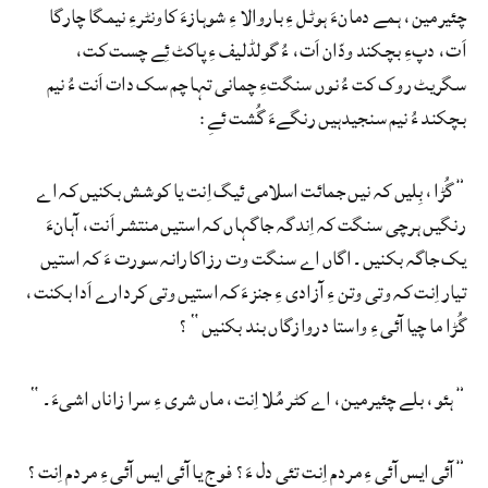
چئیرمین، ہمے دمانءَ ہوٹل ءِ باروالا ءِ شوہازءَ کاونٹرءِ نیمگا چارگا
اَت، دپءِ بچکند ودّان اَت، ءُ گولڈلیف ءِ پاکٹ ئِے چست کت،
سگریٹ روک کت ءُ نوں سنگتءِ چمانی تہا چم سک دات اَنت ءُ نیم
بچکند ءُ نیم سنجیدہیں رنگےءَ گُشت ئےِ:
”گُڑا، بِلیں کہ نیں جمائت اسلامی ئیگ اِنت یا کوشش بکنیں کہ اے
رنگیں ہرچی سنگت کہ اِندگہ جاگہاں کہ استیں منتشر اَنت، آہانءَ
یک جاگہ بکنیں۔ اگاں اے سنگت وت رزاکارانہ سورت ءَ کہ استیں
تیار اِنت کہ وتی وتن ءِ آزادی ءِ جنزءَ کہ استیں وتی کردارے اَدا بکنت،
گُڑا ما چیا آئی ءِ واستا دروازگاں بند بکنیں“؟
”ہئو، بلے چئیرمین، اے کٹر مُلا اِنت، ماں شری ءِ سرا زاناں اشیءَ۔“
”آئی ایس آئی ءِ مردم اِنت تئی دل ءَ؟ فوج یا آئی ایس آئی ءِ مردم اِنت؟