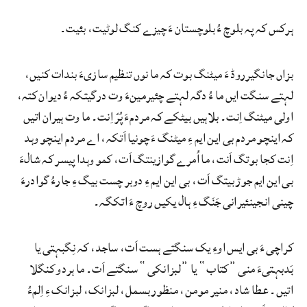
ہرکس کہ پہ بلوچ ءُ بلوچستان ءَ چیزے کنگ لوٹیت، بئیت۔
بزاں جانگیرروڈ ءَ میٹنگ بوت کہ ما نوں تنظیم سازیءَ بندات کنیں،
لہتے سنگت ایں ما ءُ دگہ لہتے چئیرمینءَ وت درگیتکہ ءُ دیوان کتہ،
اولی میٹنگ اِنت۔ بلاہیں بیٹکے کہ مردمءَ پُرّ اِنت۔ ما وت ہیران اتیں
کہ اینچو مردم بی این ایم ءِ میٹنگ ءَ چونیا اَتکہ، اے مردم اینچو وہد
اِنت کجا بوتگ اَنت، ما اُمرے گوازینتگ اَت، کمو وہدا پیسر کہ شالءَ
بی این ایم جوڑ بیتگ اَت، بی این ایم ءِ دوبر چست بیگ ءِ جارءُ گوادرءَ
چینی انجینئیرانی جَنَگ ءِ ہال یکیں روچ ءَ اتکگہ۔
کراچی ءَ بی ایس اوءِ یک سنگتے ہست اَت، ساجد، کہ نِگبہتی یا
بَدبہتیءَ منی ”کتاب“ یا ”لبزانکی“ سنگتے اَت۔ ما ہردو کنگلا
اتیں۔ عطا شاد، منیر مومن، منظور بسمل، لبزانک، لبزانک ءِ اِلمءُ