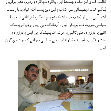
کالب، اَہدی لبزانک ءِ چستءُ ایر، چاگرد ءُ چاگرد ءِ ردوم، مئے ہواریں
بُنگپ اتنت ءُ ہمیشانی سرا کتاب ءِ لین دین ہست اَت، نیاد ہم باز ہست
اَت۔ آ بی ایس او (متہدہ) ءَ اَت ءُ اینچو وہد ءِ گپ ءُ ترانانی نیامءَ ما
سیاسی سورت ءَ ہم ہم پِکر اتیں۔ آ زمانگ ءَ بی ایس او ءِ یا تو باسک
اتئے یا دوزواہ۔ منی تالبی ءِ اُمر نہ ات پمیشکہ بی ایس ءِ دوزواہ ءِ
بستار ءَ گوں ساجد ءَ ہمکار اِتاں۔ ہمے سیاسی دیوانے کہ بوت من گون
اِتاں۔