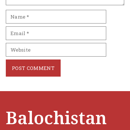
Name
Email
Website
Balochistan