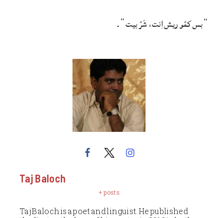
”بس کمّو ریش اِنت، شَرّ بیت“۔
Taj Baloch
+ posts
Taj Baloch is a poet and linguist. He published