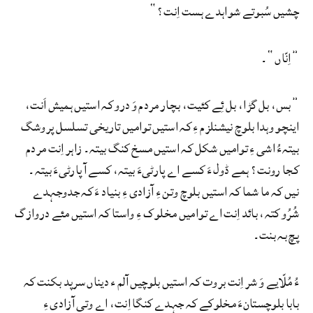
چشیں سُبوتے شواہدے ہست اِنت؟“
”اِنّاں“۔
”بس، بل گڑا، بل ئِے کئیت، بچار مردم وَ درو کہ استیں ہمیش اَنت،
اینچو وہدا بلوچ نیشنلزم ءِ کہ استیں توامیں تاریخی تسلسل پروشگ
بیتہءُ اشی ءِ توامیں شکل کہ استیں مسخ کنگ بیتہ۔ زاہر اِنت مردم
کجا رونت؟ ہمے ڈول ءَ کسے اے پارٹیءَ بیتہ، کسے آ پارٹیءَ بیتہ۔
نیں کہ ما شما کہ استیں بلوچ وتن ءِ آزادی ءِ بنیاد ءَ کہ جدوجہدے
شُرُو کتہ، بائد اِنت اے توامیں مخلوک ءِ واستا کہ استیں مئے دروازگ
پچ بہ بنت۔
ءُ مُلّایے وَ شر اِنت بروت کہ استیں بلوچیں آلم ء دیناں سرپد بکنت کہ
بابا بلوچستانءَ مخلوکے کہ جہدے کنگا اِنت، اے وتی آزادی ءِ