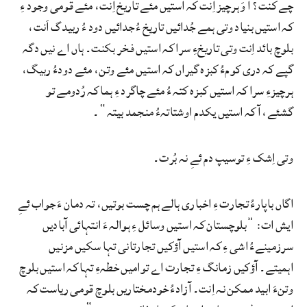
چے کنت؟ آ وَ ہرچیز اِنت کہ استیں مئے تاریخ اِنت، مئے قومی وجود ءِ
کہ استیں بنیاد وتی ہمے جُدائیں تاریخ ءُ جدائیں دود ءُ ربیدگ اَنت،
بلوچ بائد اِنت وتی تاریخءِ سرا کہ استیں فخر بکنت۔ ہاں اے نیں دگہ
گپے کہ دری کومءُ کبزہ گیراں کہ استیں مئے وتن، مئے دودءُ ربیگ،
ہرچیزءِ سرا کہ استیں کبزہ کتہ ءُ مئے چاگرد ءِ ہما کہ رُدومے تو
گشئے، آ کہ استیں یکدم اوشتاتہءُ منجمد بیتہ“۔
وتی اِشک ءِ توسیپ دم ئےِ نہ بُرت۔
اگاں باپارءُ تجارت ءِ اخباری ہالے ہم چست بوتیں، تہ دمان ءَ جواب ئےِ
ایش ات: ”بلوچستان کہ استیں وسائل ءِ ہوالہ ءَ انتہائی آبادیں
سرزمینےءُ اشی ءِ کہ استیں آؤکیں تجارتانی تہا سکیں مزنیں
اہمیتے۔ آؤکیں زمانگ ءِ تجارت اے توامیں خطہءِ تہا کہ استیں بلوچ
وتنءَ ابید ممکن نہ اِنت۔ آزادءُ خودمختاریں بلوچ قومی ریاست کہ