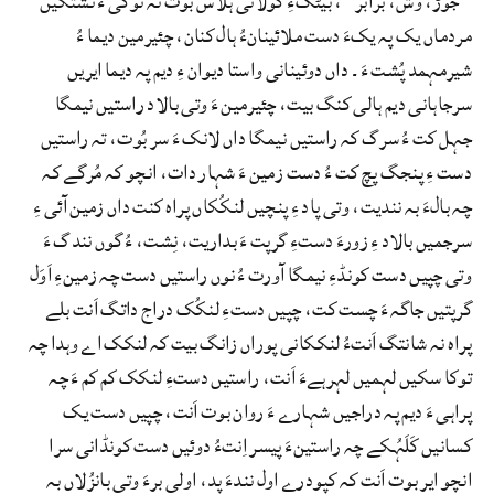
”جوڑ، وشّ، برابر“، بیٹکءِ گولائی ہلاس بوت تہ توکی ءَ نشتگیں
مردماں یک پہ یکءَ دست ملائینانءُ ہال کنان، چئیرمین دیما ءُ
شیرمہمد پُشت ءَ۔ داں دوئینانی واستا دیوان ءِ دیم پہ دیما ایریں
سرجاہانی دیم ہالی کنگ بیت، چئیرمین ءَ وتی بالاد راستیں نیمگا
جہل کت ءُ سرگ کہ راستیں نیمگا داں لانک ءَ سر بُوت، تہ راستیں
دست ءِ پنجگ پچ کت ءُ دست زمین ءَ شہار دات، انچو کہ مُرگے کہ
چہ بالءَ بہ نندیت، وتی پاد ءِ پنچیں لنکُکاں پراہ کنت داں زمین آئی ءِ
سرجمیں بالاد ءِ زورءَ دستءِ گرپت ءَ بداریت، نِشت، ءُ گوں نندگ ءَ
وتی چپیں دست کونڈءِ نیمگا آورت ءُ نوں راستیں دست چہ زمینءِ اَوَل
گرپتیں جاگہ ءَ چست کت، چپیں دستءِ لنکُک دراج داتگ اَنت بلے
پراہ نہ شانتگ اَنتءُ لنککانی پوراں زانگ بیت کہ لنکک اے وہدا چہ
توکا سکیں لہمیں لہرہےءَ اَنت، راستیں دستءِ لنکک کم کم ءَ چہ
پراہی ءَ دیم پہ دراجیں شہارے ءَ روان بوت اَنت، چپیں دست یک
کسانیں کَلَہُکے چہ راستینءَ پیسر اِنتءُ دوئیں دست کونڈانی سرا
انچو ایر بوت اَنت کہ کپودرے اول نندءَ پد، اولی برءَ وتی بانزُلاں بہ