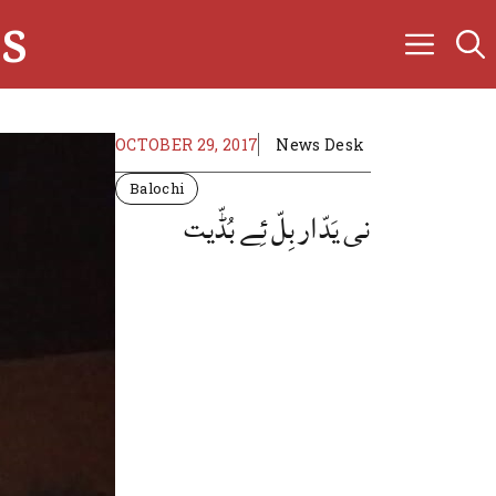
s
OCTOBER 29, 2017
News Desk
Balochi
نی یَدّار بِلّ ئِے بُڈّیت