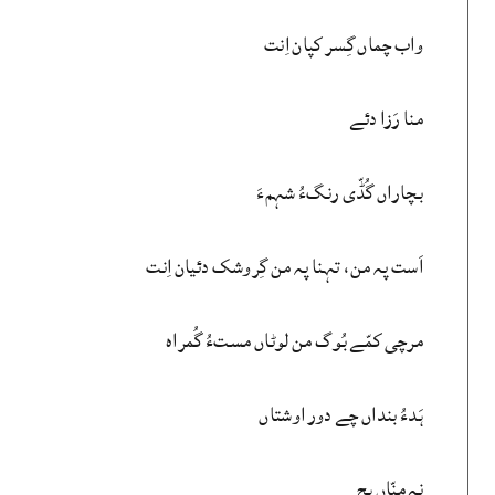
واب چماں گِسر کپان اِنت
منا رَزا دئے
بچاراں گُڈّی رنگءُ شہمءَ
اَست پہ من، تہنا پہ من گِروشک دئیان اِنت
مرچی کمّے بُوگ من لوٹاں مستءُ گُمراہ
ہَدءُ بنداں چے دور اوشتاں
نہ منّاں ہچ