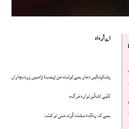
اے آر داد
پشکپتگیں دمان ہمے لوٹنت من ژیمبءُ ژامبیں زِرءَ بچاراں
کَمّے اِشکُن توارءَ مَرگءِ
ہمے کہ رنگءَ نبشتہ کُرتہ منی تو کِسّہ