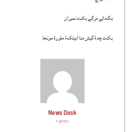
بگندئے مرگے بکنت نمیران
بکنت چدءُ گیش منا ابیتکءُ ملورءُ مونجا
News Desk
+ posts