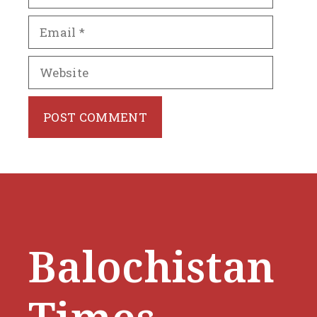
Email
Website
Balochistan