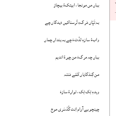
بباں مں مونجا، ابیتکءُ بیچاڑ
بہ ٹَپّاں مَرگءِ تُرسناکیں دیدگاں چے
وابءُ سازءِ لذّتءَ چے بہ بنداں چماں
بباں چہ مرگءَ من چیرءُ اندیم
من گِندَگایاں کَمّے مَنتہ
وہدءِ ٹِک ٹِک، توارءُ سازءَ
چینچو بے آرام اِنت گُڈسَری موج