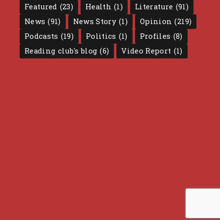
Featured
(23)
Health
(1)
Literature
(91)
News
(91)
News Story
(1)
Opinion
(219)
Podcasts
(19)
Politics
(1)
Profiles
(8)
Reading club's blog
(6)
Video Report
(1)