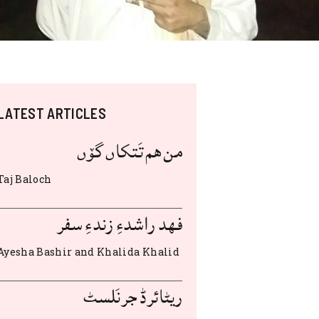
LATEST ARTICLES
من هم تَتکاں گۆں
Taj Baloch
فهد راشدءِ زندءِ سفر
Ayesha Bashir and Khalida Khalid
ریٹائرڈ جرنَلسٹ