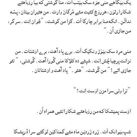
یک بێگاهے منی جۆد سک بێتب اَت، منا گْوشتی که بیا رۆباهئے
شکارا رئوَن، هررۆچَ کئیت مئے مُرگانَ وارت. من هئیران بیتان، پسّه
نداتُن. انگه منا برابر چارگا اَت. گڑا من گوشت، “جْوان اِنت. سر گر،
من جاڑی اُن.”
منی مرد سک بێوَڑ و نگێگ اَت. برے پاد آهت، برے اۆشتات. من
نزانت پرچیا چُش اِنت. شپئے ده کلاکا منی گْورا آهت. گْوشتی، ” تئو
جاڑی ائے؟” من گْوشت، “هئو.” پاد آهت و اۆشتاتان.
“ترا وتی سرا مزن اۆست اِنت؟”
اۆست پمێشکا که من رۆباهئے شکارا تئیی همراه اُن.
شپ بێوانک اَت. زَرد زَردێن ماه مئے گمناکێن لۆگئے سرا دْرپشگا