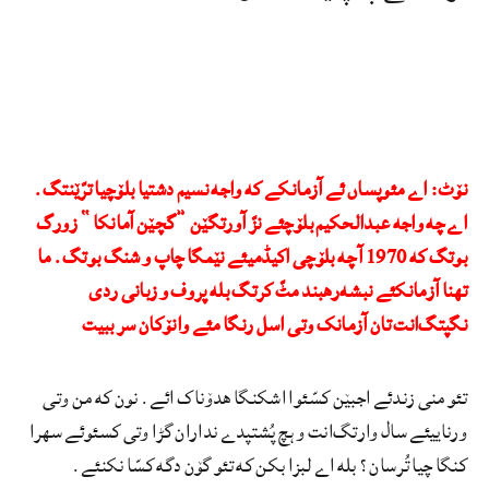
نۆٹ: اے مئوپساں ئے آزمانکے که واجه نسیم دشتیا بلۆچیا ترّێنتگ.
اے چه واجه عبدالحکیم بلۆچئے نزّ آورتگێن ”گچێن آمانکا“ زورگ
بوتگ که 1970 آ چه بلۆچی اکیڈمیئے نێمگا چاپ و شنگ بوتگ. ما
تهنا آزمانکئے نبشه‌رهبند مٹّ کرتگ بله پروف و زبانی ردی
نگپتگ‌انت تان آزمانک وتی اسل رنگا مئے وانۆکان سر ببیت
تئو منی زندئے اجبێن کسّئوا اشکنگا هدۆناک ائے. نون که من وتی
ورناییئے سال وارتگ‌انت و ہچ پُشتپدے نداران گڑا وتی کسئوئے سهرا
کنگا چیا تُرسان؟ بله اے لبزا بکن که تئو گۆن دگه کسّا نکنئے.