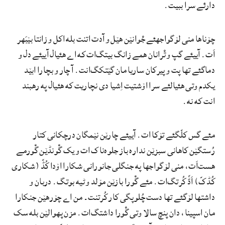
دارئے سرا ببیت.
چۆناها منی لۆگواجهئے جْوانێن هێل و آدت اتنت بله اکل و زانتا بێبَهر
اَت. آییئے گپ و تْرانان همے زانگ بیتگ‌ات که اے هئیال آییئے دل و
دماگئے تها پت و پیرکان ساریا مان گێتکگ‌انت. آ چار و بچارا ابێد
یکدم وتی هئیالئے سرا اۆشتیت اِشیا دی نچاریت که هئیال په رهبند
انت که نه.
مئے گس کلّگئے تۆکا ات. آییئے چارێن نێمگان درچکانی کتار
رُستگێن کاهانی سبزێن نداره باز جلوه‌ناک ات و یک گْونڈێن گْورمے
هست‌اَت، منی لۆگواجها په جنگلی جانورانی شکارا اۆدا کُڈّ (شکاری
کُڈکّ) اَڈّ کُرتگ‌ات. مئے گْورا بازێن مۆلد و ٹیه بوتگ. دربان و
داشتها لۆگئے تها دست چُلوپگی کار کُرتنت۔ من اے چۆرهێن جنکارا
مان اسپینا، دان پنچ سالا وتی گْورا داشتگ‌ات. مزن پهوالێن بله سک