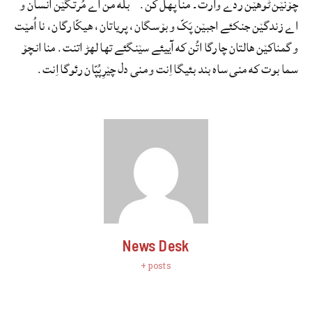
چۆنێن ٹوهێن ردے وارت۔ منا پهل کن.” بله من اے مُرتگێن انسان و
اے زندگێن جنکئے اجبێن پَکّ و بۆسگان، پریاتان، هیکّارگان، نا اُمێت
و گمناکێن هالتان چارگا اتُن که آییئے سێنگئے تها لهڑ اتنت. منا انچۆ
سما بوت که منی ساه بند بئیگا اِنت و منی دل چێرِپُپّان رئوگا اِنت.
News Desk
+ posts