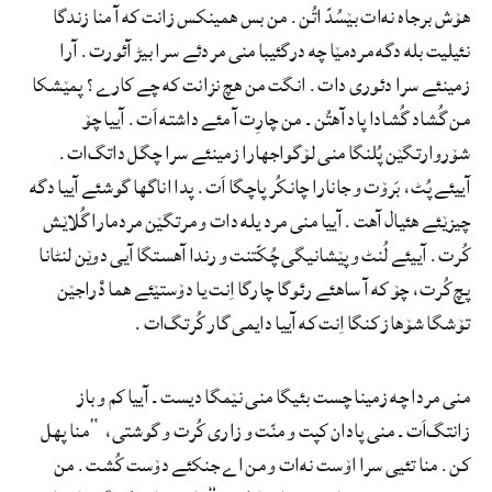
هۆش برجاه نه‌ات بێسُدّ اتُن. من بس همینکس زانت که آ منا زندگا
نئیلیت بله دگه مردمێا چه درگئیبا منی مردئے سرا بیڑ آئورت. آرا
زمینئے سرا دئوری دات. انگت من هچ نزانت که چے کارے؟ پمێشکا
من گُشاد گُشادا پاد آهتُن۔ من چارِت آ مئے داشته اَت. آییا چۆ
شۆروارتگێن پُلنگا منی لۆگواجهارا زمینئے سرا چگل داتگ‌ات.
آییئے پُٹ، بَرۆت و جانارا چانکُر پاچگا اَت. پدا اناگها گوشئے آییا دگه
چیزێئے هئیال آهت. آییا منی مرد یله دات و مرتگێن مردمارا گُلاێش
کُرت. آییئے لُنٹ و پێشانیگی چُکّتنت و رندا آهستگا آیی دوێن لنٹانا
پچ کُرت، چۆ که آ ساهئے رئوگا چارگا اِنت یا دۆستێئے هما دْراجێن
تۆشگا شۆهاز کنگا اِنت که آییا دایمی گار کُرتگ‌ات.
منی مردا چه زمینا چست بئیگا منی نێمگا دیست۔ آییا کم و باز
زانتگ‌اَت۔ منی پادان کپت و منّت و زاری کُرت و گوشتی، “منا پهل
کن. منا تئیی سرا اۆست نه‌ات و من اے جنکئے دۆست کُشت. من