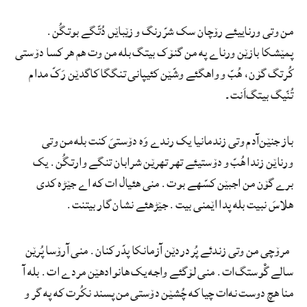
من وتی ورناییئے رۆچان سک شرّرنگ و زێباێں دُتّگے بوتگُن.
پمێشکا بازێن ورناے په من گنۆک بیتگ بله من وت هم هر کسا دۆستی
کُرتگ گۆن، هُبّ و واهگئے وشّێن کئیپانی تنگگا کاگدێن رَکّ مدام
تُنّیگ بیتگ‌اَنت۔
باز جنێن‌آدم وتی زندمانیا یک رندے وَه دۆستیَ کنت بله من وتی
ورناێن زندا هُبّ و دۆستیئے تهر تهرێن شرابان تنگے وارتگُن. یک
برے گۆن من اجبێن کسّهے بوت. منی هئیال ات که اے جێڑه کدی
هلاسَ نبیت بله پدا اێمنی بیت. جێڑهئے نشان گار بیتنت.
مرۆچی من وتی زندئے پُردردێن آزمانکا پدّر کنان. منی آرۆسا پُرێن
سالے گْوستگ‌ات. منی لۆگئے واجه یک هانوادهێن مردے ات. بله آ
منا هچ دوست نه‌ات چیا که چُشێن دۆستی من پسند نکُرت که په گر و