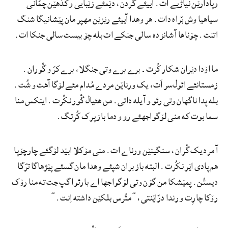
وپادارێن نیاڑیے ات. آییئے گردن، دێمئے زێبایی و کدّهێن چمّانی
سیاهیا وش بْراه دات. هر وهدا آییئے رێزێن مهپر مان پێشانیگا شنگ
اتنت. چۆناها آ شانزده سالی جنکے ات بله چۆ بیست سالی جنکا ات.
ما اۆدا دێران شکار کُرت۔ برے برے وتی جنگلا، برے کرّ و گْوران.
زمستانئے ائول‌‌سر اَت، یک ورناێن مردے مُدام مئے لۆگا آهت و شُت.
بله پدا ناگهان وتی رئو و آ یله داتی. من هئیال گْور نکُرت. اینکس منا
سما بوت که منی لۆگواجهئے رو و دما باز پرک کُرتگ.
آ مرد یک گْران، سنگینێن ورناے ات. منی مۆکلا ابێد لۆگئے چارچۆپا
هم پادی اێر نکُرت. البته باز بران شپئے وهدا مان گسئے پێژهاگا ترّگا
دیستُن. پمێشکا من گۆن وتی لۆگواجها اے بارئوا گپ جت ته منا رۆک
رۆکا چارِت و رندا درّاێنتی،”متُرس بلکێن داشته اِنت.”