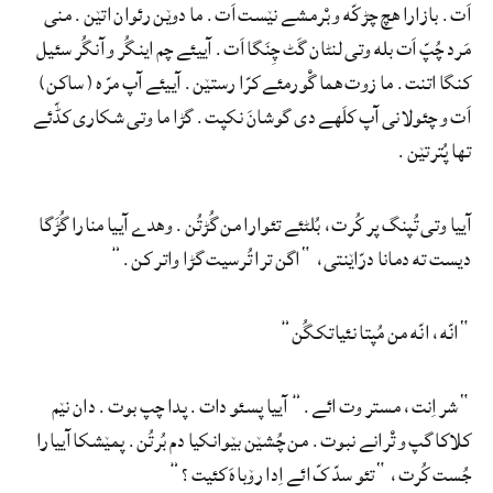
اَت. بازارا هچ چڑکّه و بْرمشے نێست اَت. ما دوێن رئوان اتێن. منی
مَرد چُپّ اَت بله وتی لنٹان گَٹ چِنَگا اَت. آییئے چم اینگُر و آنگُر سئیل
کنگا اتنت. ما زوت هما گْورمئے کرّا رستێن. آییئے آپ مرّه (ساکن)
اَت و چئولانی آپ کلَهے دی گوشانَ نکپت. گڑا ما وتی شکاری کڈّئے
تها پُترتێن.
آییا وتی تُپنگ پر کُرت، بُلٹئے تئوارا من گُڑتُن. وهدے آییا منارا گُڑَگا
دیست ته دمانا درّاێنتی، “اگن ترا تُرسیت گڑا واتر کن.”
“انّه، انّه من مُپتا نئیاتکگُن”
“شر اِنت، مستر وت ائے.” آییا پسئو دات. پدا چپ بوت. دان نێم
کلاکا گپ و تْرانے نبوت. من چُشێن بێوانکیا دم بُرتُن. پمێشکا آییارا
جُست کُرت، “تئو سدّکّ ائے اِدا رۆباهَ کئیت؟”