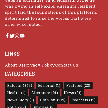
veteran journalist, Sajid Hussain, while he
was living in self-exile. Hussain’s resilient
spirit laid the foundations of this platform,
determined to raise the voices that were
otherwise muted.
LINKS
About Us
Privacy Policy
Contact Us
CATEGORIES
Balochi
(349)
Editorial
(1)
Featured
(23)
Health
(1)
Literature
(91)
News
(91)
News Story
(1)
Opinion
(219)
Podcasts
(19)
Politics
(1)
Profiles
(8)