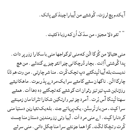
آ یکدم پچ لرزِت، گُوشئے من آییارا چینڈکے پاتک.
“”تئو دلا مجێڑ، من سدّکّ اُن که رۆباهَ کئیت.
منی هئیالا من گُڑگا اتُن که منی لۆگواجها منی باسکارا زۆر پر دات.
پدا گْوشتی آ اِنت. بچار دْرچکانی چێرا تئو چیزے گندئے. من هچ
ندیست بله آییا تُپنگئے دپ تچک کُرت. منا شر چارِتی. من وت هم ڈنّا
چارگا اتُن. ناگهان سئے گامئے سرا یک مردے پدّر بوت. ماهکانیئے
رۆژناێن شپ تێز تێز رئوان ات گوشئے که تچگئے دِه دِها اَت. همئے
سهتا تُپنگا آس بُرت. آ مرد چۆ تیر وارتگێن شکارا تتّرانا مان زمینئے
سرا کپت۔ من باز تُرسِتُن، یک پِریاتے جت. بله یک تئیارێن دستێا منی
گردنارا گپت. اے منی مرد اَت. آییا وتی زۆرمندێن دستان منا چست
کُرت و تچَگا لگّت۔ گڑا هما جۆنئے سرا منا چگل داتی. منی سرئے