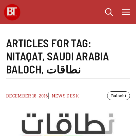
Skip
M
to
content
ARTICLES FOR TAG:
NITAQAT
,
SAUDI ARABIA
BALOCH
,
نطاقات
DECEMBER 18, 2016
NEWS DESK
Balochi