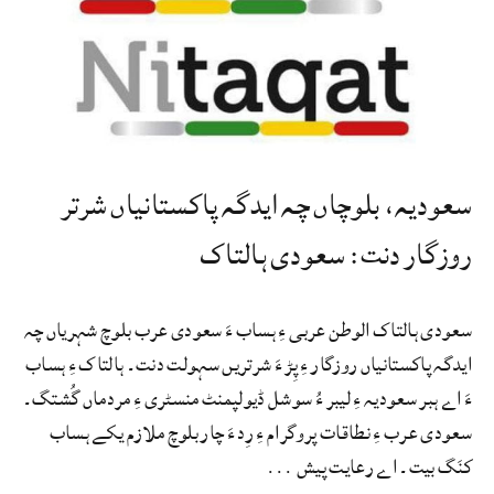
سعودیہ، بلوچاں چہ ایدگہ پاکستانیاں شرتر
روزگار دنت: سعودی ہالتاک
سعودی ہالتاک الوطن عربی ءِ ہساب ءَ سعودی عرب بلوچ شہریاں چہ
ایدگہ پاکستانیاں روزگار ءِ پِڑ ءَ شرتریں سہولت دنت۔ ہالتاک ءِ ہساب
ءَ اے ہبر سعودیہ ءِ لیبر ءُ سوشل ڈیولپمنٹ منسٹری ءِ مردماں گُشتگ۔
سعودی عرب ءِ نطاقات پروگرام ءِ رِد ءَ چار بلوچ ملازم یکے ہساب
کنَگ بیت۔ اے رعایت پیش ...