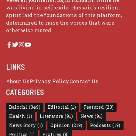
was living in self-exile. Hussain’s resilient
spirit laid the foundations of this platform,
determined to raise the voices that were
otherwise muted.
LINKS
About Us
Privacy Policy
Contact Us
CATEGORIES
Balochi
(349)
Editorial
(1)
Featured
(23)
Health
(1)
Literature
(91)
News
(91)
News Story
(1)
Opinion
(219)
Podcasts
(19)
Politics
(1)
Profiles
(8)