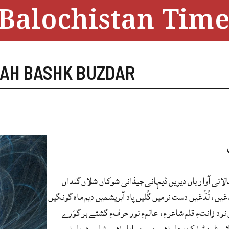
Balochistan Time
LAH BASHK BUZDAR
الانی آوار باں دیریں ڈیہانی جیذانی شوکاں شلاں گنداں
غیں، لُڈّغیں دست نرمیں گُلیں پاد آبریشمیں دیم ماہ گونگیں
ں نود زانتءِ قلم شاعرءِ، عالمءِ نور حرفءِ گشئے ہر گوَرے
 غمءِ ٹونک پجار نئیں مہرءِ واپار نئیں شاہی دربار نے