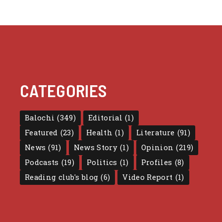
CATEGORIES
Balochi
(349)
Editorial
(1)
Featured
(23)
Health
(1)
Literature
(91)
News
(91)
News Story
(1)
Opinion
(219)
Podcasts
(19)
Politics
(1)
Profiles
(8)
Reading club's blog
(6)
Video Report
(1)