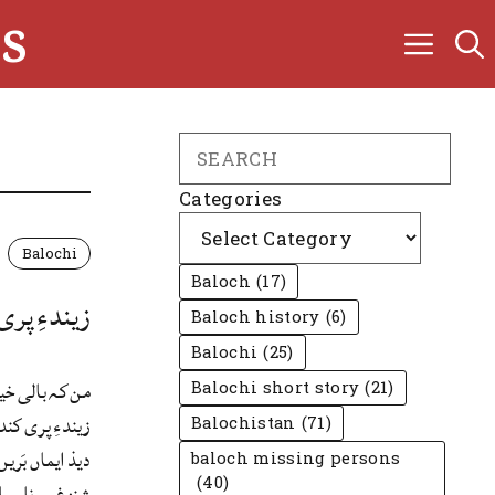
s
Search
Categories
Balochi
Baloch
(17)
زیندءِ پری
Baloch history
(6)
Balochi
(25)
من کہ بالی خی
Balochi short story
(21)
زیندءِ پری کند
Balochistan
(71)
دیذ ایماں بَری
baloch missing persons
(40)
شنزغیں نارسائی