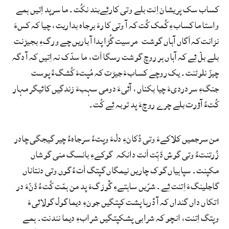
کساب سک پریشان اِنت بلے وتی کارئِےبند نکُت۔ ما سرپد اِتیں ہمے
واستا ما کسابءِ کُمک کُت کہ آ وتی کارءَ برجاہ بداریت، چیا کہ کسءَ
نزانت کہ اَگاں آہاں گوشت مرسیت گُڑا پدا آ باریں چے ورگءِ بجیڑنت
بلے بلّ ئِے کہ آہاں ہر روچ گوشت رسگا اَت، ما سدّک نہ اِتیں کہ آ دگہ
چیزّ نلوٹنت۔ یک روچے کسابءَ جیڑت کہ مُپتءَ کُشگءُ پوست
جنگءِ سردردیءَ چیا بکناں، آئیءَ دومی سہبءَ زندگیں کائیگر مہار
کُتءُ آؤرت بلے چرے روچءَ پد توبہ ئِے کُت۔
من سرجمیں کلاکےءَ وتی دُکانءِ دلءَ وپتءُ سرجاہءُ چیر گیجگی چادر
زُرتنتءُ وتی گوش ڈبِّت اَنت دانکہ گوکےءِ بانسگ منی گوشاں
مکپنت۔ سپاہیاں گوک چاریں نیمگاں گپتگ اَتءُ گوں وتی دنتاناں
گاجلینگءَ اِتنت ئِے۔ شرّیں ساہتےءِ گْوزگءَ پد من ہمّت کُتءُ ڈنّءَ در
اتکاں داں گنداں کہ آ دْرہا پشت کپتگیں جونءِ دیما گول گولائیءَ
وپتگ اِتنت، انچو کہ شرابی پشکپتگیں شرابءِ دیما نندنت۔ ہمے