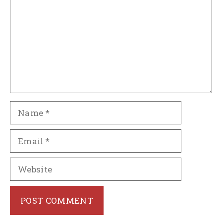
Name
Email
Website