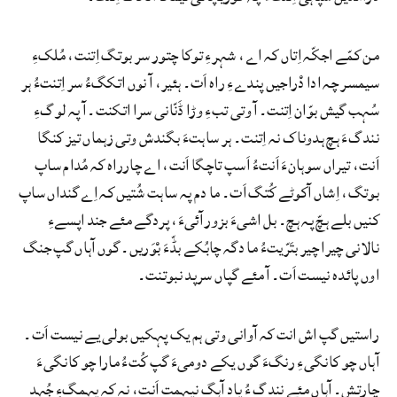
من کمّے اجکّہ اِتاں کہ اے، شہرءِ توکا چتور سر بوتگ اِتنت، مُلکءِ
سیمسر چہ ادا دْراجیں پندےءِ راہ اَت۔ ہئیر، آ نوں اتکگءُ سر اِتنتءُ ہر
سُہب گیش بوّان اِتنت۔ آ وتی تبءِ وڑا ڈَنّانی سرا اتکنت۔ آ پہ لوگءِ
نندگءَ ہچ ہدوناک نہ اِتنت۔ ہر ساہتءَ بگندش وتی زہماں تیز کنگا
اَنت، تیراں سوہانءَ اَنتءُ اَسپ تاچگا اَنت، اے چارراہ کہ مُدام ساپ
بوتگ، اِشاں آکوٹے کُتگ اَت۔ ما دم پہ ساہت شُتیں کہ اِے گنداں ساپ
کنیں بلے ہچّ پہ ہچ۔ بل اشیءَ بزور آئیءَ، پردگے مئے جند اپسےءِ
نالانی چیرا چیر بتَرّیتءُ ما دگہ چابُکے بڈّءَ بْوَریں۔ گوں آہاں گپ جنگ
اوں پائدہ نیست اَت۔ آ مئے گپاں سرپد نبوتنت۔
راستیں گپ اش انت کہ آوانی وتی ہم یک پہکیں بولی یے نیست اَت۔
آہاں چو کانگیءِ رنگءَ گوں یکے دومیءَ گپ کُتءُ مارا چو کانگیءَ
چارِتِش۔ آہاں مئے نندگ ءُ پاد آہگ نپہمت اَنت، نہ کہ پہمگءِ جُہد