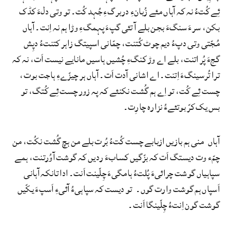
ئِے کُتءُ نہ کہ آہاں مئے زُبانءِ دربرگءِ جُہد کُت۔ تو وتی دلءَ کڈک
بکن، سرءَ سنگءَ بجن بلے آ تئی گپءَ پہمگءِ وڑا ہم نہ اِنت۔ آہاں
مُجّتی وتی دپءُ دیم چوٹ کُتنت، چمّانی اسپیتگ زاہر کتنتءُ دپِش
گجءَ پُر اتنت، بلے اے وڑ کنگءِ چُشیں ہاسیں مانایے نیست اَت، نہ کہ
ترا تُرسینگءَ اِتنت۔ اے اشانی آدت اَت۔ آہاں ہر چیزّےءِ ہاجت بوت،
چست ئِے کُت، تو اِے ہم گُشت نکنئے کہ پہ زور چست ئِے کُتگ، تو
بس یک کرّ بوتئےءُ نزارہ چارِت۔
آہاں منی ہم بازیں ازبابے چست کُتءُ بُرت بلے من ہچ گُشت نکُت، من
چمّء وت دیستگ اَت کہ بزّگیں کسابءَ ردیں کہ گوشت آوُرتنت، ہمے
سپاہیاں گوشت چرائیءَ پُلتءُ ہامگیءَ چِلّینت اَنت۔ ادا تانکہ آہانی
اَسپاں ہم گوشت وارت گوں۔ تو دیست کہ سپاہیءُ آئیءِ اَسپءَ یکّیں
گوشت گون اِنتءُ چِلّینگا اَنت۔