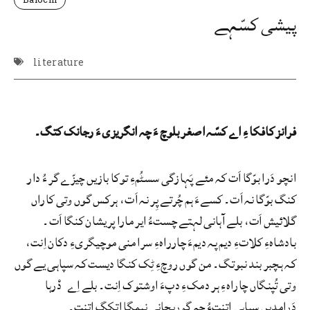
پیشی کسّہے
literature
فرانز کافکا ءِ اے کسّہ اصغر بلوچ ءَ چہ انگریزی ءَ رجانک کتگ۔
انچو دَرا بوّگا اَت کہ مئے پَہازگی سسٹُمءِ توکا بازیں چیزّے گر ءُ دار
کنگ بوّگا نہ اَت۔ کسےءَ ہم چُرتے پِر نہ اَت، ہرکس گوں وتی کاراں
گلائیش اَت، بلے آہانی لہتے چستءُ ایر مارا پریشان کنگا اَت۔
بادشاہءِ کلاتءِ دیم پہ دیمءَ چارراہءِ سرا منی موچیگریءِ دکان اِنت،
کہ ہچبر بند نبوتگ۔ من گوں روچءِ ٹِک کنگا دیست کہ سپاہی یے گوں
وتی تُپنگاں چاراہءِ ہر دمکءِ دپءَ اوشتوک اِنت۔ بلے اِے دْرہا
دَرامدیں سپاہی اِتنتءُ چہ گوریچانی نیمگا اتکگ اِتنت۔