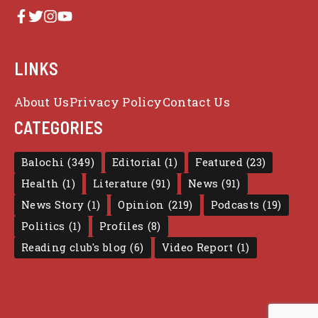
LINKS
About Us
Privacy Policy
Contact Us
CATEGORIES
Balochi
(349)
Editorial
(1)
Featured
(23)
Health
(1)
Literature
(91)
News
(91)
News Story
(1)
Opinion
(219)
Podcasts
(19)
Politics
(1)
Profiles
(8)
Reading club's blog
(6)
Video Report
(1)