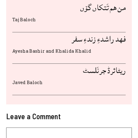
من هم تَتکاں گۆں
st
t
A
r
b
o
p
Taj Baloch
o
p
k
فهد راشدءِ زندءِ سفر
Ayesha Bashir and Khalida Khalid
ریٹائرڈ جرنَلسٹ
Javed Baloch
Leave a Comment
Comment