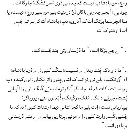
روچءَ من بادشاہ ہم دیست کہ چہ وتی دَریءَ سر کشّگءُ چارگا اَت۔
چوناہیءَ آ ہجبر چہ وتی باگاں ڈَنّ در نئیت بلے من ہمے روچءَ دیست، یا
منا انچو سما بوتگ اَت کہ آ دَریءِ دپءَ بادشاہ اَت کہ سر ئِے جَہل
اَتءُ اوشتوک اَت
۔ ”اے چے بوّگا اِنت؟” ما دْرُستاں وتی جند جُست کت۔
۔”ما داں دگہ چُنت وہدا اِے مُسیبتءَ سگِّت کنیں؟ اِے دْرہا بادشاہءَ
ادا آوُرتگنت، بلے نوں نزانت کہ اِشاں چِتور واتر بکناں؟ نوں گیٹءِ دپ
ہم بند اِنت، گاٹ کہ مُدام اینگو آنگو ترءُ تاب ئِے کُتگ، نوں وتا آہنانی
پُشتءَ چیرئِے داتگ۔ مُلکءِ رکّینگءِ ڈُبّہ نوں مئے، پوریاگرءُ
بیپاریانی دستءَ اِنت بلے ما کُجا اشانی دیما اوشتات کنیں؟ نہ کہ ما
چُشیں گُہے وارت کنیں۔ اِے مزنیں پوتاریں ہیالے، اِے مئے دْرستانی
بربادی اِنت۔“