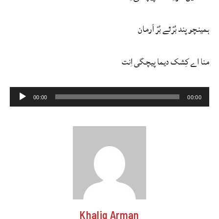
ہمینچو پند بُرّئے بُرّ اَرمان
منا اے کِشک دیما پیچگی اِنت
Audio
00:00
00:00
Player
Khaliq Arman