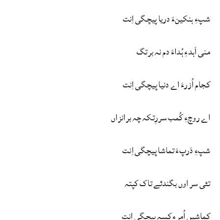
شپءِ ہنکینءَ دریا پیچگی اِنت
منی اَہدءِ ہُداءَ دم نہ برتگ
کجام اُزرءَ اے دنیا پیچگی اِنت
اے روچءِ کُمب سررِتکہ چہ برانزاں
شپءِ دَرپءَ تماشا پیچگی اِنت
تئی سر اوں بگندئے تاک کپتہ
کماشیں اُمرءِ کسہ پیچگی اِنت