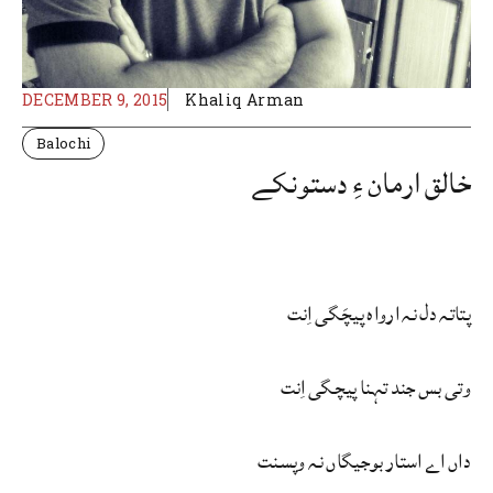
DECEMBER 9, 2015
Khaliq Arman
Balochi
خالق ارمان ءِ دستونکے
پتاتہ دل نہ ارواہ پیچَگی اِنت
وتی بس جند تہنا پیچگی اِنت
داں اے استار بوجیگاں نہ وپسنت