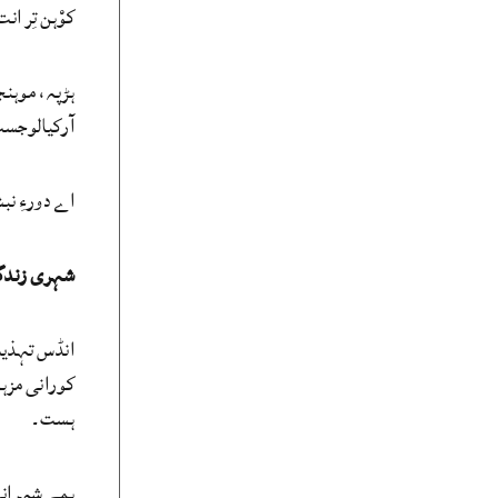
کوْہن تِر ا
ہڑپہ، موہنج
آرکیالوجسٹ گُشنت کہ اے تہذیب کساس 0
اے دورءِ نب
شہری زندگ
انڈس تہذیب 
کورانی مزہب
ہست۔