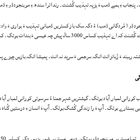
نت۔ پنجاب ءِ ہمے ڈمب ءَ ہڑپہ تہذیب گُشنت۔ رندا ترا سندھ ءِ موہنجودڈو ءِ
ودڈو ( مُردگانی ڈمب) ءُ دگہ سک باز کستریں ڈمبانی تہذیب ءَ ہواری ءَ 
300 سال پیش چہ عیسی ءَ بندات بوتگ۔ کساس پانزدہ سد سال زند ءَ رند وتی زوال ءِ نیمگا ایربُکان بیت۔
شتہ رہبند ءَ زُبانزانت انگہ سرجمی ءَ سرپد نہ انت۔ پمیشا انگہ بازیں چیزے 
ی
کورانی لمباں آباد بوتگ۔ گیشتریں شہر جمنا ءُ سرسوتی کورانی لمباں آباد ب
ی بستارے بوتگ۔ آپ ءَ را زندگی گُشگ بوتگ۔ آپ ءَ انسان ءِ درستیں گُناہ
ہ