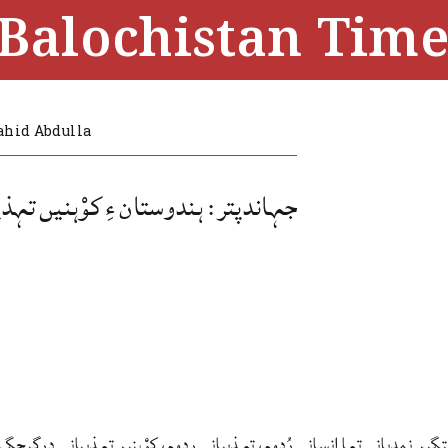
Balochistan Time
ahid Abdulla
جہاندپتر: ہندوستان ءِ کوْہنیں تہذ
تگیں نمدیانی تہا انسانی رُدوم، تہذیبانی ردوم، کوْہنیں تہذیبانی درگیجگ 