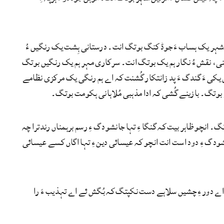
یں شہر یک ہساب ءَ جوڈ کنگ بوتگ انت۔ درستانی ہِشت یک رنگیں ءُ
جنی، نقش ءُ نگار ہم یک بوتگ انت۔ سرکاری مہر ہم یک رنگیں بوتگ
 یکی ءَ گندگ ءَ پد زانتکار گُشنت کہ اے ہم رنگی یک مرکزی نظامے
 بوتگ۔ بازینے گُشی کہ ادا مذہبی مُلاہانی ہکومت بوتگ۔
 انچو ظاہر بیت کہ گنگا ءِ تہا جانشودگ ءِ رسم برہمناں رندترا چہ
ودگ ءِ دود است انت انچو کہ عیسائی دین ءِ تہا اگاں کسے عیسائی
 اے دور ءِ چشیں سلاہے دست نکپتگ کہ بُگش ئے اے تہذیب ءَ را