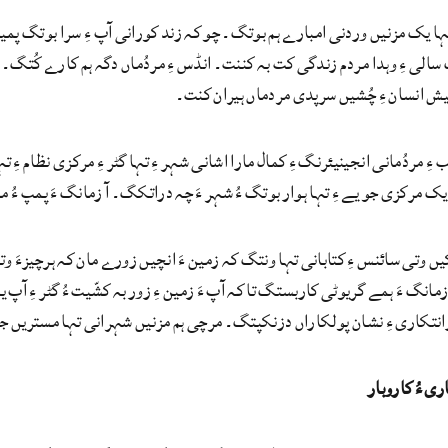
ہا یک مزنیں وردنی امبارے ہم بوتگ۔ چو کہ زند کورانی آپ ءِ سرا بوتگ پمی
الی ءِ وہدا مردم زندگی کت بہ کننت۔ انڈس ءِ مردُماں دگہ ہم کارے کُتگ۔ اشاں
 پیش انسان ءِ چُشیں سرپدی مردماں ہیران کنت۔
ِ مردُمانی انجینیئرنگ ءِ کمال مارا اشانی شہر ءِ تہا گٹر ءِ مرکزی نظام ءِ ت
 یک مرکزی جو یے ءِ تہا ہوار بوتگ ءُ شہر ءَ چہ دراتکگ۔ آ زمانگ ءَ پمپ ءُ 
یں وتی سائنس ءِ کتابانی تہا ونتگ کہ زمین ءَ انچیں زورے مان کہ ہرچیزءَ وت
زمانگ ءَ ہمے گریوٹی کاربستگ تا کہ آپ ءَ زمین ءِ زور بہ کشّیت ءُ گٹر ءِ 
انتکاری ءِ نشان پولکاراں دزنکپتگ۔ مرچی ہم مزنیں شہرانی تہا مستریں جنج
ی ءُ کاروبار