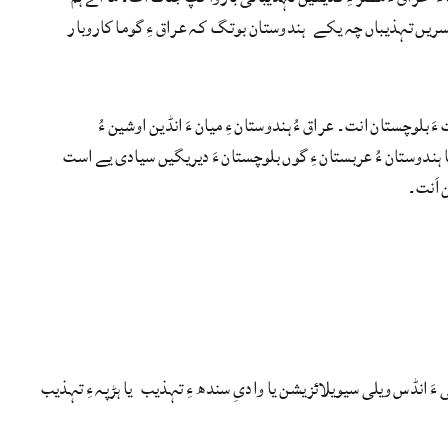
ریں تہذیباں چہ یکے ہندوستان بوتگ کہ عراق ءِ گوما کاروبار
 ءَ بلوچستان انت۔ عراق ءُ ہندوستان ءِ میان ءَ انڈین اوشین ءُ
شا ہندوستان ءُ عربستان ءِ گوں بلوچستان ءَ دیریگیں سیادی یے است
 اَنت۔
ءَ انڈس ویلی سیویلائزیشن یا وادیِ سندھ ءِ تہذیب یا ہڑپہ ءِ تہذیب