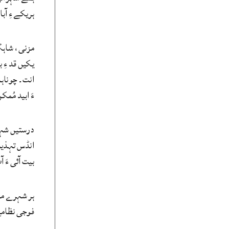
ہریکے ءِ آبادی ک
مزنی، شاہگا
یکیں قد ءِ
انت۔ چوناہا
ءَ ابید مُم
درستیں شہرا
انڈس تہذیب 
بیت آئی ءَ ا
ہر شہرے مزن
فوجی نظامے