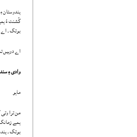
ہندوستان ءِ
بوتگ۔ اے دو
اے دوہیں تہ
وادی ءِ سند
ماہو
من ترا وتی 
ہمے زمانگ ء
بوتگ۔ ہندوستان ہم تا 1947 ءَ