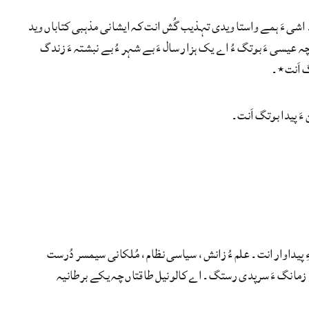
اشی ءَ ہمے واستا ویدی تہذیب گُش انت کہ ایشانی مذہبی کتاباں وید
 کتابانی تہا اشاں وتا آریا گُشتگ۔ ویدی تہذیب ءِ رُدوم کساس 1500 پیش چہ عیسی ءَ بوتگ ءُ اے یک ہزار سال ءَ بے شہر ءُ بے نبشتہ ءَ زندگ
گ اَنت٭۔
َ پیدا بوتگ اَنت۔
 پیداوار انت۔ علم ءُ زانش، سیاسی نظام، مُلکانی سیمسر دُرست
مے زمانگ ءَ سرپدی رستگ۔ اے کالونیل طاقتاں چہ یکے برطانیہ