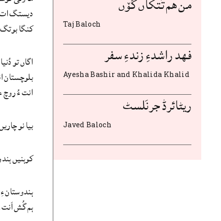
من هم تَتکاں گۆں
دیستگ ات ک
Taj Baloch
کنگا بوتگ
فهد راشدءِ زندءِ سفر
اگاں تو دُنی
بلوچستان ان
Ayesha Bashir and Khalida Khalid
انت ءُ روچ 
ریٹائرڈ جرنَلسٹ
بیا نو چاری
Javed Baloch
کوہنیں ہندو
ہندوستان ءِ
ہم گُش اَنت۔