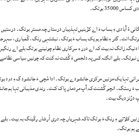
ساس 35000 بوتگ۔
نی ءُ آبادی ءِ ہساب ءَ اے کوْہنیں تہذیباں درستاں چہ مستر بوتگ۔ درست
 بوتگ انت۔ گٹر ءِ نظام ہم یک ہساب ءَ بوتگ۔ نبشتہی رنگ، کُمباری، سہر
 دنیگہ زانگ نہ بیت کہ اے دور ءِ سرکاری نظام چونینے بوتگ بلے اے رنگیں
کن نبوتگ۔ بلے انگتہ کس پہ دلجمی ءَ گُشت نہ کنت کہ چونیں سیاسی نظامے
نی تہا یک مزنیں مرکزی جانشودے بوتگ۔ ادا مُچی ءَ جانشودگ ءِ دود بوتگ۔
ءَ رستگ۔ انچو گُشنت کہ آپ مردماں پاک کنت۔ رندی مذہبانی تہا ہم جانش
ٓپ درْنز دیگ بیت۔
یں کلاتے ءِ رنگ ءَ بوتگ تاکہ شہریاں چہ دری اُرشاں رکّینگ بہ بیت۔ بلے
 ہم بوتگ۔