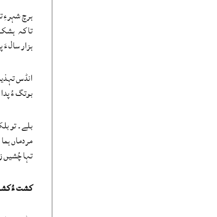
ہرچ شہرءِ ت
تا کہ ہشک س
ہزار سال ءَ
انڈس تہذیب ء
بوتگ ءُ پدا
بلے۔ تو بلک
مردماں ہما 
تہا چُشیں ز
کشت ءُ کشار