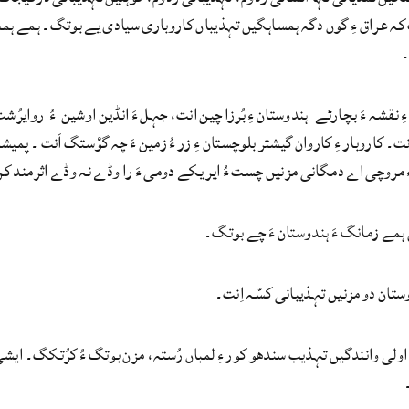
ہ عراق ءِ گوں دگہ ہمساہگیں تہذیباں کاروباری سیادی یے بوتگ۔ ہمے ہمس
۔
ا ءِ نقشہ ءَ بچارئے ہندوستان ءِ بُرزا چین انت، جہل ءَ انڈین اوشین ءُ روایرُشت
ت۔ کاروبار ءِ کاروان گیشتر بلوچستان ءِ زر ءُ زمین ءَ چہ گوْستگ اَنت ۔ پمی
ء مروچی اے دمگانی مزنیں چست ءُ ایر یکے دومی ءَ را وڈے نہ وڈے اثرمند کن
ں ہمے زمانگ ءَ ہندوستان ءَ چے بوتگ۔
ستان دو مزنیں تہذیبانی کسّہ اِنت۔
 اولی وانندگیں تہذیب سندھو کور ءِ لمباں رُستہ، مزن بوتگ ءُ کرُتکگ۔ ایشی 