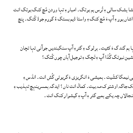
شا ہشک سالی ءِ تُرس ہم بوتگ۔ امبار ءِ تہا وردن مُچ کنگ بوتگ انت
 ہور ءِ آپ ءَ مُچ کنگ ءِ واستا ڈیم بستگ ءُ گورم جوڈ کُتگ۔ پنچ
ہا ہم گندگ ءَ کئیت۔ ہرلوگ ءِ گٹرءِ آپ سنگبندیں جوآنی تہا تچان
مشین نبوتگ گُڈا آپ ءِ تَچگ ءِ توجیل آہاں چوں کُتگ؟
ی نیمگا کشّیت۔ ہمیشی ءَ انگریزی ءَ گریوٹی گُش انت۔ انڈس ءِ
آپ یک جاگہ اوشتوک مہ بیت۔ کمال انت ناں؟ ایدگہ ہمسریںہچ تہذیب ءِ
الاں چہ یکے ہمے گٹر ءِ آپ ءِ گیشوار کنگ انت۔