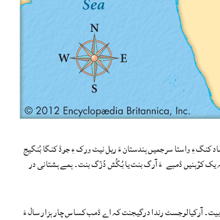
ن ءُ گُشاد کنگ ءِ واستا سرجمیں ہندستان ءَ ریل نیٹ ورک ءِ جوڈ کنگا بُنگیج
ٹریکانی بندگ ءِ واستا ہِشت چہ یک کوْہنیں ڈمبے ءَ آرگ بنت یا بُگُش دُزّگ بنت۔ ہمے ہشتانی در
1920 ءَ چہ ہمے ڈمبانی سرا کار بندات بیت۔ آرکیالوجسٹ رندا درگیجنت کہ اے ڈمب کساس چار ہزار سال ءَ