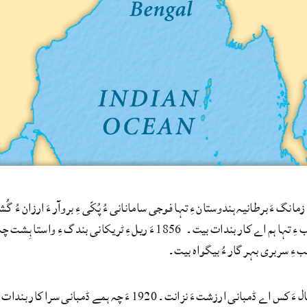
 1850 ءِ زمانگ ءَ برطانیہ ہندوستان ءِ تہا فوجی سامانانی ءُ پُکّی ءِ بروآر ءَ ارزا
کنت۔ پنجاب ءِ تہا ہم اے کار بندات بیت۔ 1856 ءَ ریل ءِ 
 ءِ سربری بہر گار ءُ بیگواہ بیت۔
دگہ ہپتاد سال ءَ کس اے ڈمبانی ارزشت ءَ نزانت۔ 