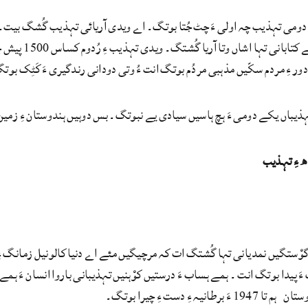
 دومی تہذیب چہ اولی ءَ چٹ جُتا بوتگ۔ اے ویدی آریائی تہذیب گُشگ بیت۔ 
گُشنت ءُ ہمے
ر ءِ مردم سکّیں مذہبی مردُم بوتگ انت ءُ وتی دودانی رندگیری ءَ کَٹِک بوت
ذیباں یکے دومی ءَ ہچ ہاسیں سیادی یے نبوتگ۔ بس دوہیں ہندوستان ءِ زمین ء
ھ ءِ تہذیب
گوْستگیں نمدیانی تہا گُشتگ ات کہ مرچیگیں مئے اے دنیا کالونیل زمانگ ءِ
َ پیدا بوتگ انت ۔ ہمے ہساب ءَ درستیں کوْہنیں تہذیبانی باروا انسان ءَ ہ
 برطانیہ ءِ دست ءِ چیرا بوتگ۔