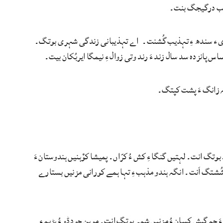
 ڈمب درگیجگ بنت۔
وادی ء سندھ ءِ تہذیب گُشنت۔ اے تہذیبانی زندگی شہری بوتگ۔
پہ زانگ ءَ پشت کپتگ۔
وتگ انت۔ لہتیں گنگا ءِ کش ءُ کرّاں۔ پمیشا کوْہنیں ہندوستان ءَ
 شُشتگ اَنت۔ انگہ ہندو مذہب ءِ تہا ہمے کورانی مزنیں بستارے
مے شہرانی تہا مستریں موہنجودڈو بوتگ۔ دومی مستریں شہر ہڑپہ۔ دگے کساس 50 ءَ چہ گیش کسان ءُ مزنیں شہر بوتگ انت۔ موہن جودڈو ءُ ہڑپہ ءِ