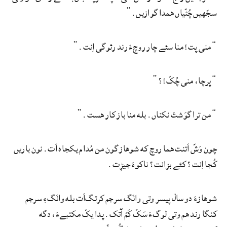
سجّهیں چُٹّیاں همدا گوازیں.“
”منی پت! منا سئے چار روچءَ رند رئوگی اِنت.“
”پرچا، منی چُکّ!؟“
”من ترا گوَشتَ نکناں. بله منا باز کار هست.“
چون وَشّ اَتنت هما روچ که شوهاز گون من مُدام یکجاه اَت. نون باریں
کُجا اِنت؟ کئے بزانت؟ ناکوءَ جیڑِت.
شوهازءَ دو سال پیسر وتی وانَگ سرجم کرتگ‌اَت بله وانَگءِ سرجم
کنگا رند هم وتی لوگءَ سَکّ کَمّ آتک. پدا یکّ مکتبےءَ، دگه