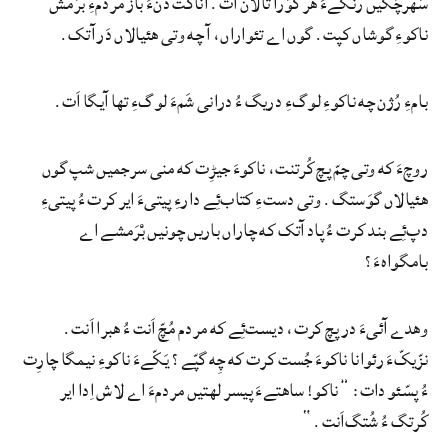
سُهرچَکیں رنگےءَ هر گوَرا تالان اَت. اناگت ڈَنّءَ باز مردمءِ برَمش
ناکوءِ گوشاں کپت. گوں اے تئواراں، آ چه وتی هئیالاں دَر آتک.
بامءِ رُژن چه ناکوءِ لوگءِ دریگ ءُ درانی شَمءَ لوگءِ تها آیگا اَت.
روچءَ که وتی چمّ پچ کُرتنت، ناکوءَ جیڑِت که منی سرجمیں شپ گوں
هئیالاں گوَستگ. وتی دستءِ کتاب‌ئِے دارءِ پیتیءَ ایر کرت ءُ پیتیءِ
دپ‌ئِے بند کرت ءُ پاد آتک که چاراں باریں چونیں بْرَمشے اے
بامگواهءَ؟
وهدے آئیءَ در پچ کرت، دیست‌ئِے که مردم مُچّ اَنت ءُ هبرا اَنت.
نزّیکّءَ رئوانا ناکوءَ جُست کرت که چِه گپّے؟ یَکّےءَ ناکوءِ نیمگا چارِت
ءُ پسّئو دات: ”ناکو! ساهتےءَ پیسر لهتیں مردمءَ اے لاش اِدا ایر
کُرتگ ءُ شُتگ‌اَنت.“