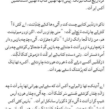
کَرناں پچ کنگ نبوتگ. پیتیءِ تها لهتیں کتاب ءُ لهتیں دَست‌کَشّیں
اَکس ایر اَت.
ناکوءَ زنڈیں کتابے چست کت و آئیءِ هاک‌ئِے چَنڈِتنت، اے کَش ءُ آ
کَش‌ئِے چارِتنت ءُ پَچ‌ئِے کُت: ”منی چمّ نِزور اَنت. اگن نزور مبوتیننت
هم، من زانا کُجا وانگ زاناں؟“ ناکوءَ جئوَڑِت. آئیءِ چمّ چه بازیں ودار
ءُ رَهچاریءَ نزور اَتنت ءُ جند‌ئِے چه بازیں گَم ءُ جنجالاں گوَشئے چه وتی
اُمرءَ مَستر اَت. وتی دستءِ کتاب‌ئِے ایر کُت ءُ دزموش کنگا لَگِّت.
دَزکَشّیں اَکسے درئِے کُت ءُ هورت هورتءَ چارِت‌ئِے. اَکسءِ تها یَکّ
آدینکے اَت که پرُشتگ ءُ سئے بهرءَ اَت.
اے آدینکءِ تها زالبولےءِ اَکس اَت که سئے‌ئیں بهرانی تها پدّر اَت ءُ چه
زالءِ چَمّاں گوَشئے جُستے سَر کشّگا اَت. چه آئیءِ چمّاں هونءِ اَرس
شیپ گِران اَتنت ءُ آئیءِ کِرّ ءُ گوَراں سانکل ایر اَت. ”باریں کئی اَکس
اِنت؟“ ناکوءَ جیڑِت. ”مدام که هُشکا نِشتگ، گوں همے اَکسانی جوڑ