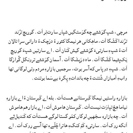
مرچی، شپ گوَشئے چه گوَستگیں شپاں سارت‌تِر اَت. گوریچ ترُند
ترُندا کَشّگا اَت، ماهِکانی هر نیمگا کئور ءُ درَچک ءُ دارانی سرا تالان
اَت ءُ شپءِ سارتیءَ گوَشئے گیش کَنان اَت. اے سارتیں شپءَ گوریچ
یَک‌پئیما کَشّگا اَت. ماه درَپشَگا اَت. آسمان گوَشئے ترونگل گْوارَگا
اَت. شپءِ دو پاس که آسر بوت، سرجمیں بازارءِ مردم وتی لوگانی تها
وابءِ اَمبازاں شُتنت ءُ چه بانداتءِ پِگرءَ بےسَما بوتنت.
بازارءِ راستیں نیمگا کَبرِستانے هست‌اَت. بله اے کَبرِستان ءُ اے بازارءِ
نیاما هِچّ تپاوَت نیست‌اَت. کَبرِستان هاموش اَت، اے بازار هم هاموش
اَت. چه بازارءِ سجّهیں لوگاں کمّو گستا لوگے هست‌اَت که کَندیل‌ئِے
اَنگه روک اَت. سارتیءِ کَمّ کنگءِ هاترا چُلّےءِ تها آسے روک اَت. اے