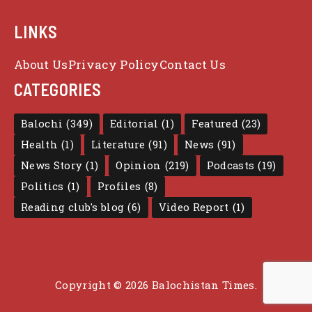
LINKS
About Us
Privacy Policy
Contact Us
CATEGORIES
Balochi
(349)
Editorial
(1)
Featured
(23)
Health
(1)
Literature
(91)
News
(91)
News Story
(1)
Opinion
(219)
Podcasts
(19)
Politics
(1)
Profiles
(8)
Reading club's blog
(6)
Video Report
(1)
Copyright © 2026 Balochistan Times.