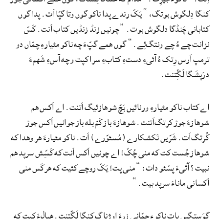
کنگا دِلگوش بوتگ،“ یَکّ رندے پدا ناکو گوں وتا گپّا اَت. پدا گوں
کتابانی چَنڈگا دلگوش بوت. ”چونیں زنڈ زنڈیں کتاب اَنت. کَسّ
نزانت چے ءُ چے ونتگ‌ئِے.“ گوں همے گپّءَ چه ناکو مئیارءِ چمّاں دو
ترمپ اَرس رِتک ءُ آئیءِ دستءِ کتابءِ سرا کپت و چه آسءِ شَهمءَ
درَپشَگا لَگِّتنت.
اے کتاب ناکو مئیارءِ ورنائیں بَچّ شوهازئیگ اَتنت. اے اَکس هم
شوهازءَ جوڑ کرتگ‌اَتنت. شوهازءَ باز کَمّ بله باز جوانیں اَکس جوڑ
کُرتگ‌اَت. شَرّیں نَکشکارے (مُسئوّرے) اَت. ناکو مئیارءَ هر وهدا که
شوهاز جُست کت که منی چُکّ! اے چونیں اَکس اَنت که کَسِّش سرپد هم
نبیت؟ آئیءَ پسّئو دات: ”منی پت! یَکّ روچے کئیت که هرکَس منی
اَکسانی ماناءَ سرپد بیت.“
گوَستگیں یات ناکوءِ چمّانی زِرءَ اوژناگ کنگا لَگِّتنت. هیالءَ کپت که