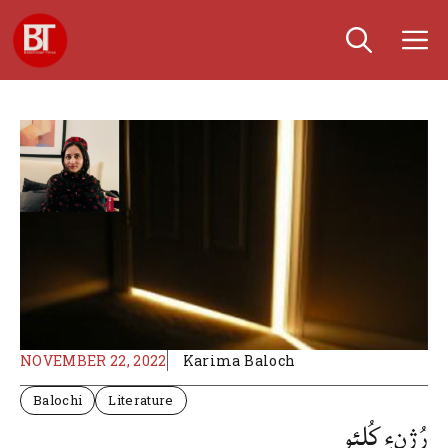
Skip
M
to
content
NOVEMBER 22, 2022
Karima Baloch
Balochi
Literature
رُژنءِ کُلئو