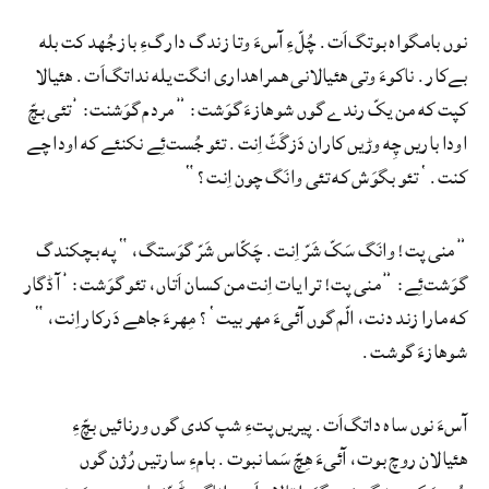
نوں بامگواه بوتگ‌اَت. چُلّءِ آسءَ وتا زندگ دارگءِ باز جُهد کت بله
بےکار. ناکوءَ وتی هئیالانی همراهداری انگت یله نداتگ‌اَت. هئیالا
کپت که من یکّ رندے گوں شوهازءَ گوَشت: ”مردم گوَشنت: ’تئی بچّ
اودا باریں چِه وڑیں کاران دَزگَٹّ اِنت. تئو جُست‌ئِے نکنئے که اودا چے
کنت.‘ تئو بگوَش که تئی وانَگ چون اِنت؟“
”منی پت! وانَگ سَکّ شَرّ اِنت. چَکّاس شَرّ گوَستگ،“ په بچکندگ
گوَشت‌ئِے: ”منی پت! ترا یات اِنت من کسان اَتاں، تئو گوَشت: ’آ ڈگار
که مارا زند دنت، الّم گوں آئیءَ مهر بیت‘؟ مِهرءَ جاهے دَرکار اِنت،“
شوهازءَ گوشت.
آسءَ نوں ساه داتگ‌اَت. پیریں پتءِ شپ کدی گوں ورنائیں بچّءِ
هئیالان روچ بوت، آئیءَ هِچّ سَما نبوت. بامءِ سارتیں رُژن گوں