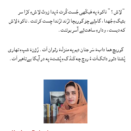
”لاش؟“ ناکوءَ په هَبکّهی جُست کُرت ءُ پدا زوتّ لاشءِ کرّا سر
بئیگءِ جُهدا، گام‌ئِے چۆ گوریچا ترُند ترُندا چِست کرتنت. ناکوءَ لاش
که دیست، ودارءِ ساهت‌ئِے آسر بوتنت.
گوریچ هما دابءَ سَر جنان دیم په منزلءَ رئوان اَت. رُژنءَ شپءِ تهاری
پُشتا دئور داتگ‌اَت ءُ روچ چه کَنڈگءِ پُشتءَ په در آیگا بےتاهیر اَت.