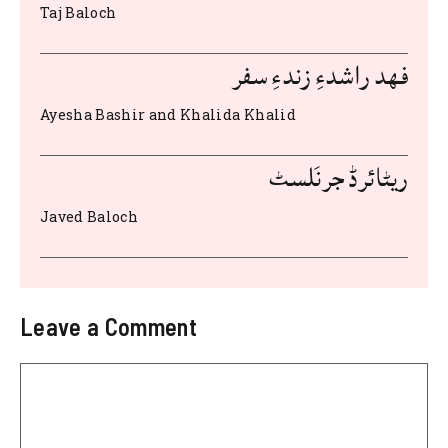
o
p
Taj Baloch
o
p
k
فهد راشدءِ زندءِ سفر
Ayesha Bashir and Khalida Khalid
ریٹائرڈ جرنَلسٹ
Javed Baloch
Leave a Comment
Comment