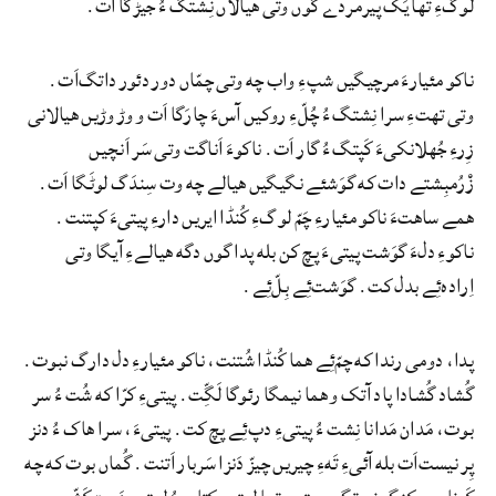
لوگءِ تها یَکّ پیرمردے گوں وتی هیالاں نِشتگ ءُ جیڑگا اَت.
ناکو مئیارءَ مرچیگیں شپءِ واب چه وتی چمّاں دور دئور داتگ‌اَت.
وتی تهتءِ سرا نِشتگ ءُ چُلّءِ روکیں آسءَ چارَگا اَت و وڑ وڑیں هیالانی
زِرءِ جُهلانکیءَ کَپتگ ءُ گار اَت. ناکوءَ اَناگت وتی سَر اَنچیں
زْرُمبِشتے دات که گوَشئے نگیگیں هیالے چه وت سِندَگ لوٹَگا اَت.
همے ساهتءَ ناکو مئیارءِ چَمّ لوگءِ کُنڈا ایریں دارءِ پیتیءَ کپتنت.
ناکوءِ دلءَ گوَشت پیتیءَ پچ کن بله پدا گوں دگه هیالےءِ آیگا وتی
اِراده‌ئِے بدل کت. گوَشت‌ئِے بِلّ‌ئِے.
پدا، دومی رندا که چمّ‌ئِے هما کُنڈا شُتنت، ناکو مئیارءِ دل دارگ نبوت.
گُشاد گُشادا پاد آتک و هما نیمگا رئوگا لَگِّت. پیتیءِ کرّا که شُت ءُ سر
بوت، مَدان مَدانا نِشت ءُ پیتیءِ دپ‌ئِے پچ کت. پیتیءَ، سرا هاک ءُ دنز
پِر نیست‌اَت بله آئیءِ تَهءِ چیریں چیزّ دَنزا سَربار اَتنت. گُماں بوت که چه