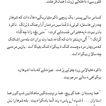
کئورسےءَ داخله‌ئِے زُرت ءُ همانگُر جَلّت.
کساس سالے پیسر، یکّ روچے ناکو مئیار یکّےءَ هال دات که شوهاز
چه وتی هاسٹلءِ کوٹیءَ ناشُناسیں مردماں آوار جتگ ءُ بُرتگ. ناکوءَ
باوَر نبوت ءُ په هئیرانی جُست‌ئِے کرت: ”منی بچّءَ زانا چِه گُناه
کُرتگ؟“ آئیءَ پسّئو دات که گُناهءَ شما وت بزان اِت بله من اِشکتگ
که مروچاں مردم چِست کنَگ ءُ بیگواه کنگ بئیگا اَنت. بازیں مردمے
چه سالان بیگواه اِنت.
ناکوءِ هئیالانی زِرءَ چئولے پرُشت. جیڑِت‌ئِے که باندا شوهازءِ
بیگواهیءَ سالے سرجم بیت.
”هما زمستان، هما گوریچ، هما برپ‌بَستگیں ماهکانیں شپ گوں هما
اِستاران … ءُ شپءِ اے پاسءَ رند الّما بامگواه بیت. بله شوهاز! بَسّ