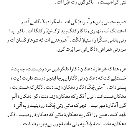
تئی گْواه نیست،“ ناکو گوں وت هبَرا اَت.
شپءِ سئیمی پاس هم آسر بئیَگی اَت. بامگواه یکّ گامے آ دیم
اوشتاتگ‌اَت و تهاری وتا گار کنَگءِ نِدارَگءَ پَدّر کنَگا اَت. ناکو، پدا
وتی یاتانی مَلگُزارءَ سئیلا لَگّت. آ هم وهدے اَت که شوهاز کَسان اَت و
من وتی همراهیءَ ڈَگارانی سرا بُرت گوں.
هر وهدا که شوهازءَ دهکان ءُ کارا دلگوشیں مردم دیستنت، چه پِتءَ
جُست‌ئِے کت که دهکان وتی ڈگاراں پرچا اینچو دوست دارنت؟ پتءَ
پسئو دات: ”منی چُکّ! ڈگار دهکانءَ زند دنت. ڈگار که هست‌اِنت،
دهکان هست‌اِنت. نوں آ ڈگار که دهکانءَ زند دنت، گڑا دهکانءَ اَلّم
گوں آ ڈگارءَ مِهر بیت. انچو که ماتے وتی چُکّءَ رودینیت و په آئیءَ
جُهد کنت، همے وڑا ڈگار په دهکانءَ ماتے که دهکانءَ رودینیت. ڈگار
دهکانءِ مات اِنت ءُ چُکّ په وتی ماتءَ چوں بےمِهر بوت کنت.