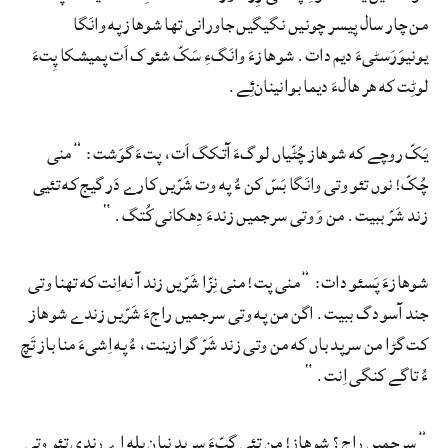
من چار سال پیسر چونیں نگیگیں جاورانی تها شوهاز په وانَگا
یونیوَرَسٹیءَ دیم دات. شوهازءَ وانَگءِ سَکّ شئوک اَت پمیشکا پِتءَ
لوٹِت که هر هالءَ دیما بوانینان‌ئِے.
یَکّ روچے که شوهاز چُٹّیاں لوگءَ آتکگ اَت، پتءَ گوَشت: ”منی
چُکّ! نوں تئو وتی وانَگا بَسّ کن ءُ په وت شَرّیں کارے دَر گیج که تئیی
زند شَرّ ببیت. من وَ وتی سرجمیں زندءَ دِهکانی کُتگ.“‍
شوهازءَ پَسئو دات: ”منی پت! منی نِزّا شَرّیں زند آ نه‌اِنت که تهنا وتی
جند آسودگ ببیت. اگن من په وتی سرجمیں راجءَ شَرّیں زندے شوهاز
کت گڑا من سرپد باں که من وتی زند شَرّ گوازینت، ءُ په اِشیءَ منا باز تَچ
ءُ تاگے کنگی اِنت.“
”سرجمیں راج؟ شوهاز! من تئی گپّءَ سرپد نبان بله اے رندی تئو وتی