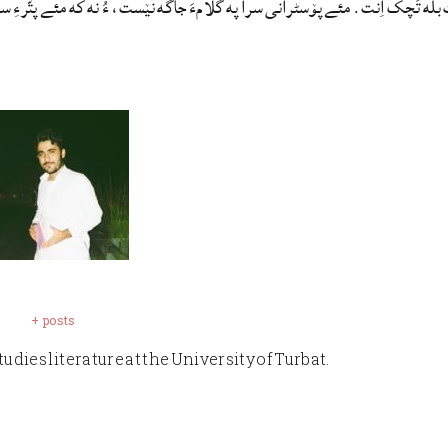
 بله تَچک اِنت. مئے پۆسٹرانی سرا په گُلامءَ جاگه نێست، ءُ نه که مئے پتّرءِ س
+ posts
udies literature at the University of Turbat.