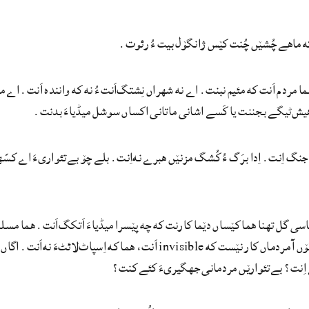
که ماھے چُشێں چُنت کێس ژانگۆل بیت ءُ رئوت.
 مردم اَنت که مئیم نبنت. اے نه شھراں نِشتگ‌اَنت ءُ نه که واننده اَنت. اے م
 ھیش‌ٹیگے بجننت یا کَسے اشانی ماتانی اکساں سوشل میڈیاءَ بدنت.
نگ اِنت. اِدا برَگ ءُ کُشگ مزنێں ھبرے نه‌اِنت. بلے چۆ بےتئواریءَ اے کسّھا
سی گل تھنا ھما کێساں دێما کارنت که چه پێسرا میڈیاءَ اَتکگ‌اَنت. ھما مسل
مئے گلاں گۆں آ مردماں کار نێست که invisible اَنت، ھما که
ِنت؟ بےتئوارێں مردمانی جھگیریءَ کئے کنت؟