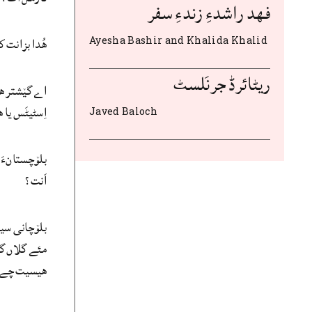
فهد راشدءِ زندءِ سفر
ھُدا بزانت 
Ayesha Bashir and Khalida Khalid
ریٹائرڈ جرنَلسٹ
اے گێشتر ھما
اِسٹیٹَس یا
Javed Baloch
بلۆچستانءَ ج
اَنت؟
بلۆچانی سیا
هیسیت چے ا