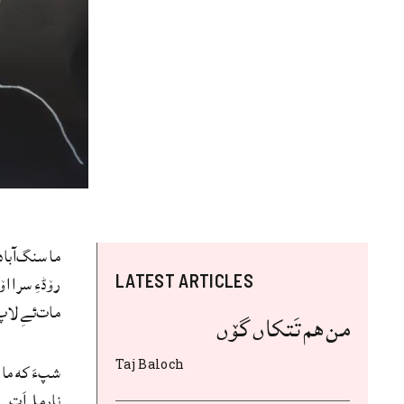
ما سنگ‌آباد
رۆڈءِ سرا ا
LATEST ARTICLES
مات‌ئےِ لاپ
من هم تَتکاں گۆں
Taj Baloch
شپءَ که ما 
نارمل اَت.