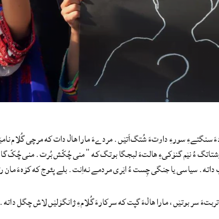
ءَ سنگتےءِ سورءِ داوتءَ شُتگ‌اَتێں. مردےءَ مارا ھال دات که مرچی گُلام نا
ۆشتاتگ ءُ نێم گنۆکیءِ ھالتءَ لبجگا بوتگ که ”منی چُکّش بُرت. منی چُکّ گار 
 داته. سیاسی یا جنگی چِست ءُ اێری مردمے نه‌اِنت. بلے پئوج که کۆهءَ مان رت
تربتءَ سر بوتێں، مارا ھالءَ گپت که سرکارءَ گُلامءِ ژانگۆلێں لاش چگل داته.