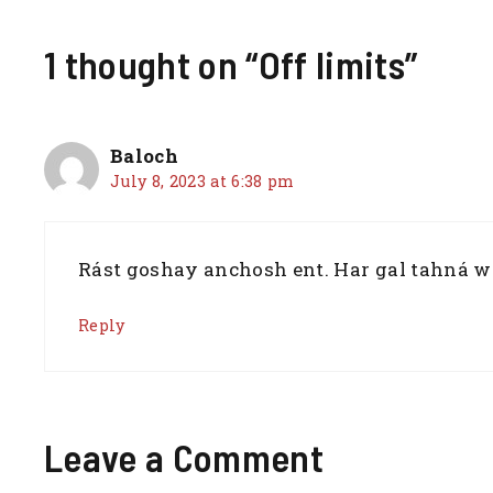
a
w
h
e
m
n
h
c
it
at
d
ai
te
ar
1 thought on “Off limits”
e
te
s
di
l
re
e
b
r
A
t
st
o
p
Baloch
o
p
July 8, 2023 at 6:38 pm
k
Rást goshay anchosh ent. Har gal tahná 
Reply
Leave a Comment