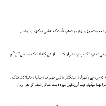
ردم حیاتءِ وڑێں وَش‌بَھت ھم نه‌اَنت که اِشانی ھم‌کلاس پرێشاں
نی اندێم بوّگ مردمءَ هئیران کنت. بازێنے گِلّه اِنت که سیاسی گل کُج
ه که مردمےءِ کھۆلءَ، سنگتاں یا لس مھلوکءَ میڈیاءَ هائیلائٹ کتگ.
 اِسپاٹ‌لائٹءَ نه‌اَنت. اگاں ترا تھنا میڈیاءِ دێما آورتگێں جێڑه دست جنگی اَنت، گڑا تئی وتی