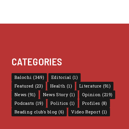
CATEGORIES
Balochi
(349)
Editorial
(1)
Featured
(23)
Health
(1)
Literature
(91)
News
(91)
News Story
(1)
Opinion
(219)
Podcasts
(19)
Politics
(1)
Profiles
(8)
Reading club's blog
(6)
Video Report
(1)