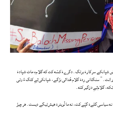
مێں شپانکے سرکارءَ برتگ. دگرےءَ کسّه کت که گلامءِ مات شپادءَ
اِنت.“ سنگتانی رِدءَ گلام ھُدائی بزّگے، شپانکی‌ئےِ کتگ ءُ وتی
که، گلام‌ئےِ دزگیر کته.
 نه سیاسی گلےءَ گپّے کت، نه ما ٹْویٹرءَ ھیش‌ٹیگے دیست. ھر چیزّ