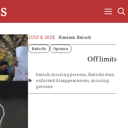
s
JULY 8, 2023
Hassam Baloch
Balochi
Opinion
Off limits
baloch missing persons
,
Balochistan
,
enforced disappearances
,
missing
persons