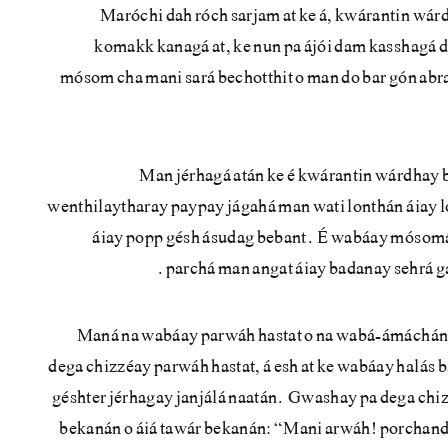
Maróchi dah róch sarjam at ke á, kwárantin wár
komakk kanagá at, ke nun pa ájói dam kasshagá 
mósom cha mani sará bechotthit o man do bar gón ab
Man jérhagá atán ke é kwárantin wárdhay 
wenthilaytharay paypay jágahá man wati lonthán áiay 
áiay popp gésh ásudag bebant. É wabáay mósomá,
parchá man angat áiay badanay sehrá ga
Maná na wabáay parwáh hastat o na wabá-ámácháni.
dega chizzéay parwáh hastat, á esh at ke wabáay halás
géshter jérhagay janjálá naatán. Gwashay pa dega chi
bekanán o áiá tawár bekanán: “Mani arwáh! porchan