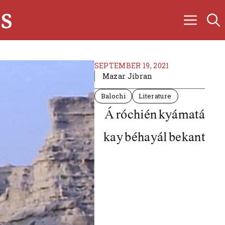
s
SEPTEMBER 19, 2021
Mazar Jibran
Balochi
Literature
Á róchién kyámatá
kay béhayál bekant