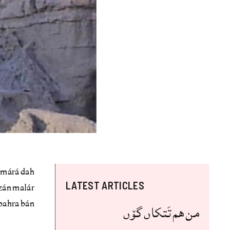
 márá dah
ázán malár
LATEST ARTICLES
ahra bán.
من هم تَتکاں گۆں