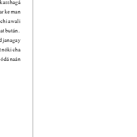
y kasshagá
sar ke man
chi awali
lat bután.
d janagay
 nóki cha
 ódá naán.