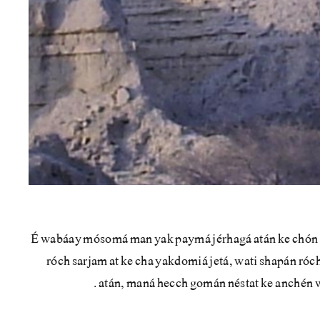
É wabáay mósomá man yak paymá jérhagá atán ke chón 
róch sarjam at ke cha yakdomiá jetá, wati shapán ró
atán, maná hecch gomán néstat ke anchén 