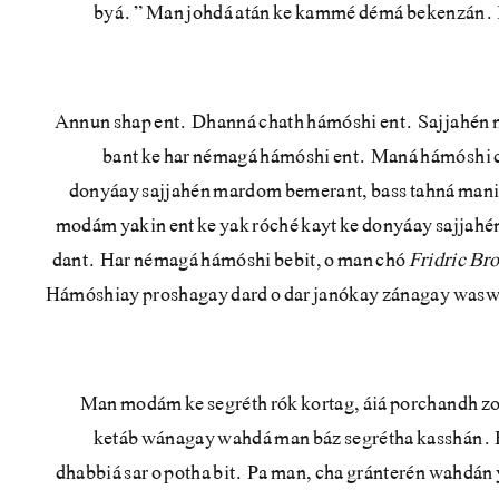
byá.” Man johdá atán ke kammé démá bekenzán. 
Annun shap ent. Dhanná chath hámóshi ent. Sajjahén 
bant ke har némagá hámóshi ent. Maná hámóshi ch
donyáay sajjahén mardom bemerant, bass tahná man
modám yakin ent ke yak róché kayt ke donyáay sajjah
dant. Har némagá hámóshi bebit, o man chó
Fridric
Br
Hámóshiay proshagay dard o dar janókay zánagay waswá
Man modám ke segréth rók kortag, áiá porchandh z
ketáb wánagay wahdá man báz segrétha kasshán. Ba
dhabbiá sar o potha bit. Pa man, cha gránterén wahd