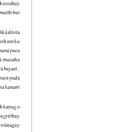
 kessahay
matth but.
hká dósta
sh ent ke
maná pura
kk mazaha
rá bejant.
baré padá
ha kanant.
h kanag o
segréthay
b wánagay