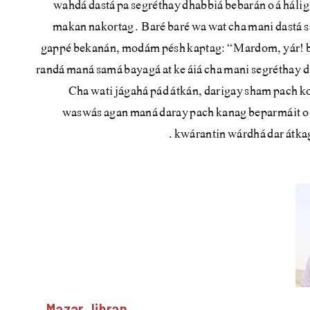
wahdá dastá pa segréthay dhabbiá bebarán o á hálig
makan nakortag. Baré baré wa wat cha mani dastá se
gappé bekanán, modám pésh kaptag: “Mardom, yár! b
randá maná samá bayagá at ke áiá cha mani segréthay d
Cha wati jágahá pád átkán, darigay sham pach k
waswás agan maná daray pach kanag beparmáit o 
kwárantin wárdhá dar átkag
Mazar Jibran