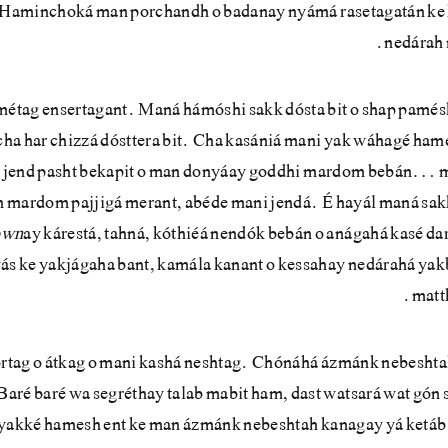
Haminchoká man porchandh o badanay nyámá rasetagatán ke
nedárah 
métag ensertagant. Maná hámóshi sakk dósta bit o shap pamés
a har chizzá dósttera bit. Cha kasániá mani yak wáhagé hame
i jend pasht bekapit o man donyáay goddhi mardom bebán… 
én mardom pajjigá merant, abéde mani jendá. É hayál maná sa
own
ay kárestá, tahná, kóthiéá nendók bebán o anágahá kasé da
s ke yakjágaha bant, kamála kanant o kessahay nedárahá yak
matt
ortag o átkag o mani kashá neshtag. Chónáhá ázmánk nebeshta
ré baré wa segréthay talab mabit ham, dast watsará wat gón 
án yakké hamesh ent ke man ázmánk nebeshtah kanagay yá ketá