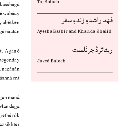
Taj Baloch
 kasshagá
 é wabáay
فهد راشدءِ زندءِ سفر
y abétkén
á naatán.
Ayesha Bashir and Khalida Khalid
ریٹائرڈ جرنَلسٹ
t. Agan é
 begenday
Javed Baloch
, nazánán
áshná ent.
agan maná
. Man dega
réthé rók
azzikkter