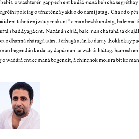
 bebit, o washterén gapp esh ent ke áiá maná beh cha segrétha
gréthi poletag o ténz ténzá yakk o do dami jatag. Cha ed o pé
áid ent tahná enjwáay makant” o man bechkandetg, bale maró
uttán bad áyagá ent. Nazánán chiá, bale man cha tahá sakk ajá
ort o dhanná cháragá atán. Jérhagá atán ke daray thokkókay pa
man begendán ke daray dapá mani arwáh óshtátag, hamesh ent
 o wadárá ent ke maná begendit, á chinchok molura bit ke man