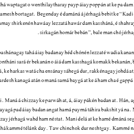
dhá waptagat o wenthilaytharay payp áiay poppán at ke pa dam
damesh bortagat. Begenday é damáná á jérhagá bebit ke “Kadi
ramay shirkenén hawáay lezzatá hawár dam kassháná, é shahra
sirkagán homár bebán”, bale man chó jérhag
bashánagay tahá áiay badanay héd chónén lezzaté wadia kanan
lontháni sará ér bekanán o áiá dam kasshagá komakk bekanán,
 ke harkas watá cha ensánay sáhegá dur, rakkénagay johdá at
rdesh kanagá atán o maná samá baygá at ke á ham cha é gappá 
 Maná á chizzay ke parwáh at, á, áiay pákén badan at. Hán, 
 bayagá pad áiay badan angat hamá paymá táhira bakshit yá na
zzay jérhagá wahd ham néstat. Mani delá at ke hamé dmáná seg
dhá kammé télánk day. Taw chinchok dur neshtgay. Kammé n