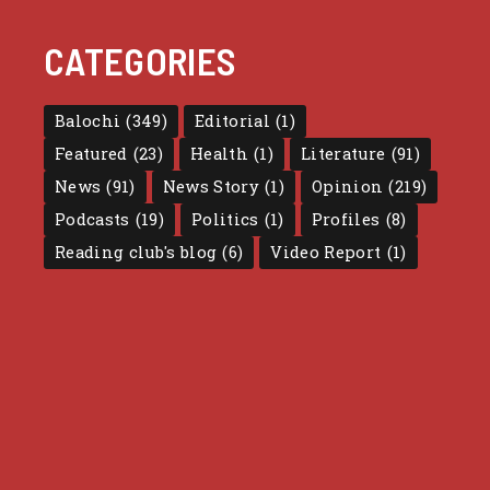
CATEGORIES
Balochi
(349)
Editorial
(1)
Featured
(23)
Health
(1)
Literature
(91)
News
(91)
News Story
(1)
Opinion
(219)
Podcasts
(19)
Politics
(1)
Profiles
(8)
Reading club's blog
(6)
Video Report
(1)