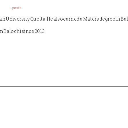
+ posts
n University Quetta. He also earned a Maters degree in Ba
in Balochi since 2013.