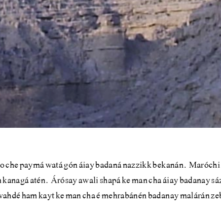
o che paymá watá gón áiay badaná nazzikk bekanán. Maróchi
ch kanagá atén. Árósay awali shapá ke man cha áiay badanay s
wahdé ham kayt ke man cha é mehrabánén badanay malárán zeb