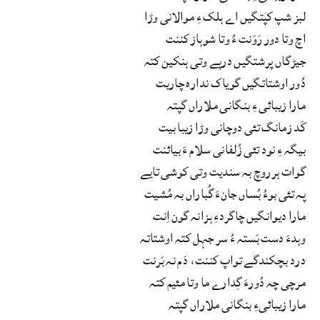
لبز شپ کپتگیں اے ہلک ءِ موالانی وڑا
اچ وتا دور رَوَنت ءُ وتا شوہاز کننت
جیڑگاں پرشتگیں درپے وتی ہنکین کتہ
دُور اوشتاتگیں گویاک ندارہ چاریت
مارا زیبائی ءِ بنگانی ملاراں گپتہ
کَد زمانگ تئی دوچانی وڑا زیبا بیت
بیگہ ءِ نود تئی زُلفانی سلام ءَ بیائنت
گوات ہرروچ بہ سندیت وتی کوشی تایے
پہ تئی بوءُ بُساں جانءَ گُباراں بہ مُشیت
مارا دیوانگیں چاگردءِ ہزانہ گون اِنت
وہدءَ دست بَستہ ءُ سر جہل کتہ اوشتاتہ
درد بچکندگے تواپ کننت، دَم نہ بَرنت
مرچی چہ دُورءَ گِدارے ما وتا مئیم کتہ
مارا زیبائیءِ بنگانی ملاراں گپتہ