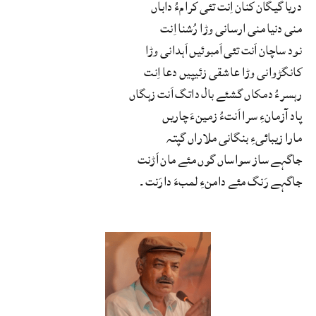
دریا گیگان کنان اِنت تئی کرامءُ داباں
منی دنیا منی ارسانی وڑا رُشنا اِنت
نود ساچان اَنت تئی اَمبوئیں اَہدانی وڑا
کانگڑوانی وڑا عاشقی زئیپیں دعا اِنت
رہسرءُ دمکاں گشئے بال داتگ اَنت زہگاں
پاد آزمانءِ سرا اَنتءُ زمینءَ چاریں
مارا زیبائیءِ بنگانی ملاراں گپتہ
جاگہے ساز سواساں گوں مئے مان اَڑنت
جاگہے رَنگ مئے دامنءِ لمبءَ دارَنت۔