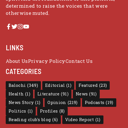
determined to raise the voices that were
otherwise muted.
LINKS
About Us
Privacy Policy
Contact Us
CATEGORIES
Balochi
(349)
Editorial
(1)
Featured
(23)
Health
(1)
Literature
(91)
News
(91)
News Story
(1)
Opinion
(219)
Podcasts
(19)
Politics
(1)
Profiles
(8)
Reading club's blog
(6)
Video Report
(1)