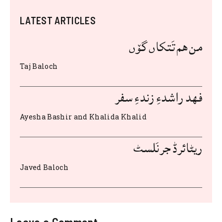
c
it
at
d
ai
te
ar
LATEST ARTICLES
e
te
s
di
l
re
e
b
r
A
t
st
من هم تَتکاں گۆں
o
p
Taj Baloch
o
p
k
فهد راشدءِ زندءِ سفر
Ayesha Bashir and Khalida Khalid
ریٹائرڈ جرنَلسٹ
Javed Baloch