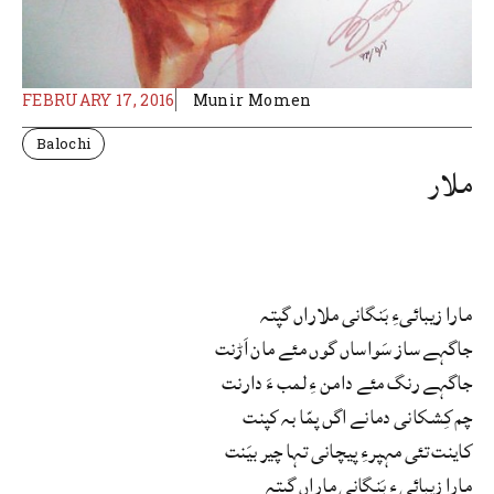
FEBRUARY 17, 2016
Munir Momen
Balochi
ملار
مارا زیبائیءِ بَنگانی ملاراں گپتہ
جاگہے ساز سَواساں گوں مئے مان اَڑنت
جاگہے رنگ مئے دامن ءِ لمب ءَ دارنت
چم کِشکانی دمانے اگں پمّا بہ کپنت
کاینت تئی مہپرءِ پیچانی تہا چیر بیَنت
مارا زیبائی ءِ بَنگانی ماراں گپتہ