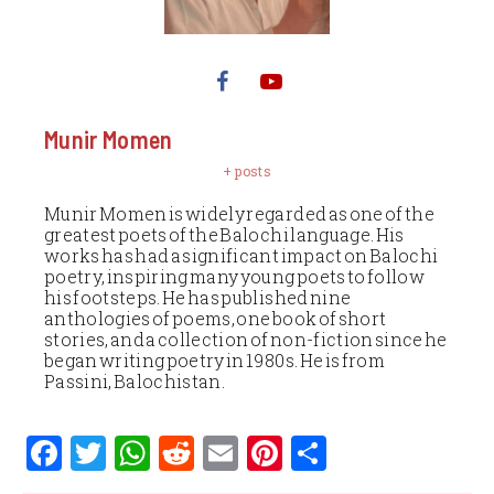
Munir Momen
+ posts
Munir Momen is widely regarded as one of the
greatest poets of the Balochi language. His
works has had a significant impact on Balochi
poetry, inspiring many young poets to follow
his footsteps. He has published nine
anthologies of poems, one book of short
stories, and a collection of non-fiction since he
began writing poetry in 1980s. He is from
Passini, Balochistan.
F
T
W
R
E
Pi
S
a
w
h
e
m
n
h