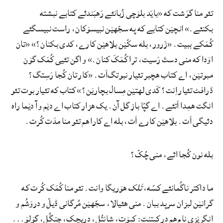
تئو منا گوَشت که «بایَد بلۆچی زُبانئے رَهبَندئے کتابے نبشته
بکنئے.» انچێن کتابے که په سجّهێن نبیسۆکان، راست نبیسگئے
کُمَکے ببیت. «زَرور، بله سکّێن بلاهێن کارے، کدی بکنان؟» «تان
اۆدا که منی دستَ رَسیت، ترا کُمَکَ کنان.» و اگن تئیی کُمَک گۆن
مبوتێن، اے کتاب هچبر تئیار نبوتگ‌اَت. «کار تان کُجا رَسِتگ؟
ڈرافٹ تئیار اِنت؟ کَدی لهتێن مِسال بچارێن؟» کتاب که تئیار بوت تئو
انگت همِدا اَتئے. اے گپّا باز گل آن. یک هزار کتاب اے دێم و آ دێما راه
دئیگی اَت. بلاهێن کارے اَت، بله اے کارا هم تئو منا مدَت کُرت.
بله نون کُجا ائے، منی چُکّ؟
ما داکتر ناگُمانئے کسّه،
تَلک
هۆریگا وانت. تئو منا کُمَک کُرت که
گرانێن لبزان سرپد ببان. منی هئیالا، سجّهێن مُرگانی ڈیلّ و درۆشُم و
انگرێزی نام هم در کپتنت: کپۆت، شانتُل، دریچک، جِنگُل، گۆلۆ…