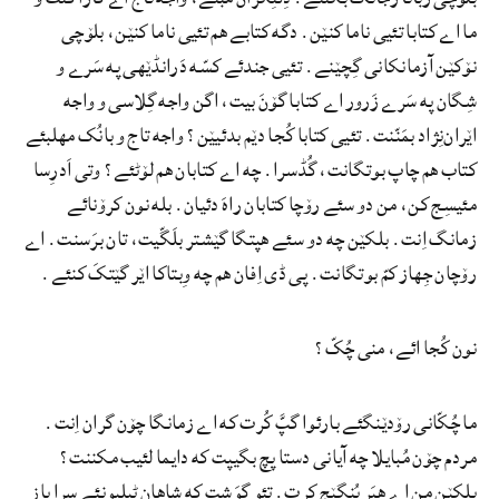
ما اے کتابا تئیی ناما کنێن. دگه کتابے هم تئیی ناما کنێن، بلۆچی
نۆکێن آزمانکانی گِچێنے. تئیی جندئے کسّه دَرانڈێهی په سَرے و
شِگان په سَرے زَرور اے کتابا گۆنَ بیت، اگن واجه گِلاسی و واجه
اێران‌نِژاد بمَنّنت. تئیی کتابا کُجا دێم بدئیێن؟ واجه تاج و بانُک مهلبئے
کتاب هم چاپ بوتگانت، گُڈسرا. چه اے کتابان هم لۆٹئے؟ وتی اَدرِسا
مئیسِج کن، من دو سئے رۆچا کتابان راهَ دئیان. بله نون کرۆنائے
زمانگ اِنت. بلکێن چه دو سئے هپتگا گێشتر بلَگّیت، تان برَسنت. اے
رۆچان جِهاز کمّ بوتگانت. پی ڈی اِفان هم چه وِبتاکا اێر گێتکَ کنئے.
نون کُجا ائے، منی چُکّ؟
ما چُکّانی رۆدێنگئے بارئوا گپَّ کُرت که اے زمانگا چۆن گران اِنت.
مردم چۆن مُبایلا چه آیانی دستا پچ بگیپت که دایما لئیب مکننت؟
بلکێن من اے هبَر بُنگێج کرت. تئو گوَشت که شاهان ٹیلپونئے سرا باز