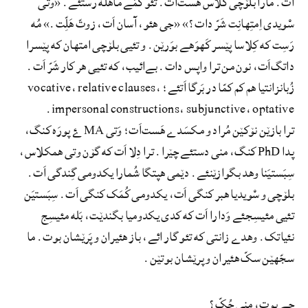
اَت. مارا بلۆچی کلاس هست‌اَت. تئو کمّے ماهلّه رستئے. «وتی
سْویدی اِمتِهانِت شَرّ دات؟» «جی هئو، آسان اَت، زوتّ هَلِّت.» مُه
رَسِت که کِلاسا پێسر کَهوَهے بوَرێن. و تئیی بلۆچی امتهان که پێسرا
داتگ‌اَت، نون من ترا واپس دات. بےائیب، که تئیی هر کار شَرّ اَت.
زُبانزانتیا هم کم کمّا در بَرگا اَتئے؛ vocative، relative clauses،
impersonal constructions، subjunctive، optative.
ترا بازێن نۆکێن مُراد و مکسَدے هَست‌اَت؛ وَتی MA ۓ پورَه کنگ،
پدا PhD کنگ، منی دستئے چێرا. ترا دِلا اَت که گۆن وتی همکلاس،
سِبَستیَنا وهد بگوازێنئے. دێمی هپتگا شُمارا یکدومی گِندگی اَت.
بلۆچی و سْویدیا هبر کنگی اَت، یکدومی کُمَک کنگی اَت. سِبَستیَن
تئیی مئیسِجئے وَدارا اَت که کدی یکدومیا بگندێت، بَله مئیسِج
نئیاتک. وهدے زانتی که تئو گار ائے، باز هئیران و پَرێشان بوت. ما
سجّهێن سکّ هئیران و پرێشان بوتێن.
چے بوت، منی چُکّ؟