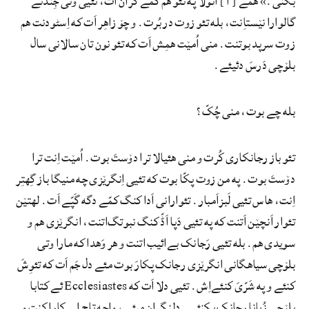
بکَنی.» هَمے [ اَ ] ائولا په تئو هم کَمّے گران اَت، تئیی وتی جِندئے
گالوارا نێستاِنت، بله تئو زوت در بُرت. و چۆ زاهِر اَت که اِسٹودنت هم
زوت سرپد بوتنت. منی اُمێت همِش اَت که تئو نون تان سالانی سال
بلۆچی دَرسَ دئیئے.
بله چے بوت، منی چُکّ؟
تئو باز رجانکاری کُرت و منی هئیالا ترا دۆستَ بوت. اُمێت اِنت ترا
دۆستَ بوت. په من زوت پکّا بوت که تئیی اِنگرێزی چه منیگا باز گِهتِر
اِنت، هاس تئیی لَبزاَمبار. تئوارانی اَدا کنگ کمّے دگه گَپّے اَت. لهتێن
تئوار اَنچێن اَتنت که په تئیی دَپا اَڈّ کنگ نبوتگ‌اتنت، انگرێزی هم و
سویدی هم. بله تئیی رَجانک بےائیب اتنت و هر وَهدا که مارا وتی
بلۆچی سیاهگانی انگرێزی رجانک پکارَ بوت مئے دل جَم اَت که تئوِشَ
کنئے و په شَرّیَ کنئے‌اِش. تئیی دلا ‌اَت که Ecclesiastes ئے کتابا
بلۆچی زُبانا رجانک بکنئے. دِلنِگران مبئے، واجه تاج اے کارا کنت و