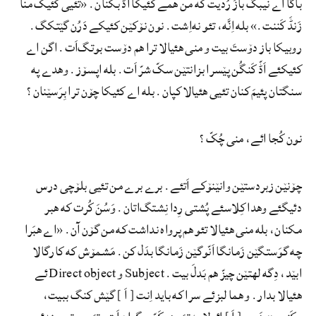
باگا اے نیبگ بازَ رُدیت که من همے کئیکا اَڈّ بکنان. «تئیی کئیک منا
زَنڈَ کَننت.» بله اِنَّه، تئو نه‌اِشت. نون نۆکێن کئیکے دَرُن گێتکگ.
روبیکا باز دۆستَ بیت و منی هئیالا ترا هم دۆست بوتگ‌اَت. اگن اے
کئیکئے اَڈّ کَنگُن پێسرا بزانتێن سکّ شرّ اَت. بله اپسۆز. وهدے په
سنگتان پئیمَ کنان تئیی هئیالا کپان. بله اے کئیکا چۆن ترا بِرَسێنان؟
نون کُجا ائے، منی چُکّ؟
چۆنێن زبردستێن وانێنۆکے اَتئے. برے برے من تئیی بلۆچی درس
دئیگئے وهدا کِلاسئے پُشتی رِدا نِشتگ‌اتان. وَسُنَ کُرت که هبر
مکنان، بله منی هئیالا تئو هم پرواه نداشت که من گۆن آن. «اے هبَرا
چه گوَستگێن زَمانگا اَنّوگێن زَمانگا بدَل کن. مَشمۆش که کارگالا
ابێد، دِگه لهتێن چیزّ هم بَدلَ بیت. Subject و Direct object ئے
هئیالا بدار. و هما لبزئے سرا که باید اِنت [ اَ ] گێش کنگ ببیت،