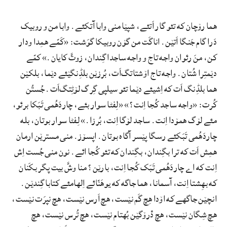
هما رۆچان که تئو گار اَتئے، شپێا منی وابا آتکئے. وابا من و روبیک
دَرا گام جَنگا اَتێن. اناگَت من گۆن روبیکا گوَشت: «کَمّے همِدا ودار
کن، منَ رئوان واجه تاج و واجه ساجدا گِندان، زوتَّ کایان.» کمّے
دێمتِرا شُتان. واجه تاج اۆشتاتگ‌اَت، بُرزێن بلڈِنگێئے دێما، بلکێن
هما بلڈِنگ اَت که اِشیئے دێما تئو سیلپی گِرگ لۆٹِتگ‌اَت. جُستُن
کُرت: «واجه ساجد کُجا اِنت؟» «لِفٹا سوار بئے، چاردَهُمی تَبَکا برئو،
مئے لۆگ همۆدا اِنت. ساجد لۆگا اِنت، بُرزا.» لِفٹا سوار بوتان، بله
چاردَهُمی تَبَکئے رسگا پێسر آگاه بوتان. اپسۆز. منی مسترێن ارمان
همِش اَت که ترا بگِندان، بگِندان که تئو کُجا ائے. نون منی جُست اِش
اِنت که اے چاردَهُمی تَبَک کُجا اِنت، بارێن؟ منا وشَّ بیت پگر بکَنان
که بهِشتا اِنت، آسمانا، هما جاگه که یوهَنّائے اِلهامئے کتابا گِندێن.
انچێن جاگهے که اۆدا هِچ گَم نێست، هچ اَرس نێست، هچ نپرَت نێست،
هچ شِگان نێست، هچ دْرۆگێن بُهتام نێست، هچ تُرس نێست، هچ