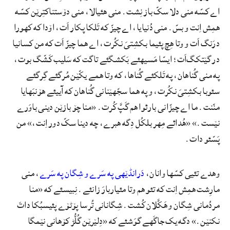
اے کسّه منی دلا سکّ باز نِشت. منی هئیالا، منی دۆستناکتِرێن کسّه
همِش اِنت و بسّ. منی دُنیایا، اے چیزّ که تَلکا پکار اَت، اۆدا که کهورا
درَنگ اَت و وتا هِچ پئیما بکشِتیَ نکُرت، اے هما چیزّ اَت که من کسانیا
در گێتکگ‌اَت؛ ایسّا مَسیهئے بَکشگئے تاگت که سَلیب کَشّگ بوت،
په منی گُناهان، په تَلکئے گُناها، که وتا همے یکّێن مُرگئے گِرگئے
سئوبا بکشِتیَ نکُرت، و په هما سجّهێنانی گُناهان که آییئے هۆنبَهایا
منّنت. ما اے چیزّانی بارئوا هم گَپَّ کُرت. «منا چۆ بازێن دینی باوَرے
نێست.» «هُدائے مِهر بلکُل دِگه هبرے، چه دینا سکّ دور اِنت،» من
پَسّئو دات.
وهدے تئیی کسّها وانان،
دَرانڈێهی په سَرے و شِگان په سَرے
، منی
مارِشت همِش اِنت که تئو هم وتا مئیاربارَ زانئے. نِبیسئے که «منا
مردُمانی شِگان و هَکَّلان کُشت. شِگانانی تُرسا پۆٹۆے پئیسبُکا داتَ
نکنێن.» دگه یک جاگَهے گوَشئے که «دِلێرێن گُلُّڑ کۆهانی نێمگا