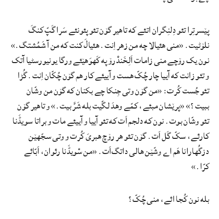
پێسرتِرا تئو دِلنِگران اتئے که تاهیر گۆن تئو پئونئے سَرا گَپّ کنگَ
نلۆٹیت. «منی هئیالا چه من زهر اِنت. هئیالَ کنت که من آ شَمُشتگ.»
نون یک رۆچے منی زامات اَلِخَندْرۆ په کَهوَهێئے ورگا یونیورسٹیا آتک
و تئو زانت که آییا چار چُکّ هست و آییئے کار هم گۆن چُکّان اِنت. گُڑا
تئو جُست کُرت: «من گۆن وتی جِنکا چے بکنان که گۆن من وشّان
ببیت؟» «پرێشان مبئے، کمّے وهدَ لگّیت بله شَرَّ بیت.» و تاهیر گۆن
تئو وشّان بوت. نون که دلجم اَت که تئو آییا و آییئے مات و براتا سویڈَنا
کارئے، سکّ گَل اَت. گۆن تئو هر رۆچ هبریَ کُرت و وتی سجّهێن
دزگُهارانا هَم اے وشّێن هالی داتگ‌اَت. «من سْویڈَنا رئوان، اَبّائے
کرّا.»
بله نون کُجا ائے، منی چُکّ؟