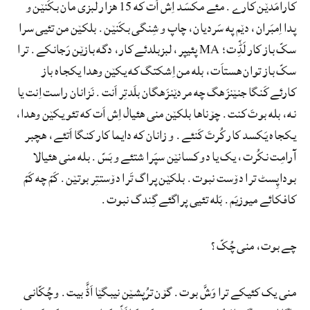
کارامَدێن کارے. مئے مکسَد اِش اَت که 15 هزار لبزی مان بکَنێن و
پدا اِمبَران، دێم په سَردیان، چاپ و شِنگی بکَنێن. بلکێن من تئیی سرا
سکّ باز کار لَڈِّت؛ MA پئیپر، لبزبلدئے کار، دگه بازێن رَجانکے. ترا
سکّ باز توان هستاَت، بله من اِشکتگ که یکێن وهدا یکجاه باز
کارئے کَنگا جنێنزَهگ چه مردێنزَهگان بلَدتِر اَنت. نَزانان راست اِنت یا
نه، بله بوتَ کنت. چۆناها بلکێن منی هئیال اِش اَت که تئو یکێن وهدا،
یکجاه یَکسد کار کُرتَ کَنئے. و زانان که دایما کار کنگا اَتئے، هچبر
آرامِت نکُرت، یک یا دو کسانێن سپَرا شتئے و بَسّ. بله منی هئیالا
بوداپِسٹ ترا دۆست نبوت. بلکێن پراگ تَرا دۆستتِر بوتێن. کَمّ چه کَمّ
کافکائے میوزیَم. بَله تئیی پراگئے گِندگ نبوت.
چے بوت، منی چُکّ؟
منی یک کئیکے ترا وَشَّ بوت. گۆن ترُپشێن نیبگێا اَڈَّ بیت. و چُکّانی