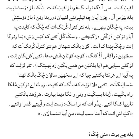
لئیبَ کنت. منی آ دگه نواسگ هَم باز لئیبَ کننت. بَلُّکا باز دۆستَ نبیت
بله بێوَس آن. چۆن آیان چه ٹیلپونئے لئیبان دور بدارێن؟ باز دۆستِشَ
بیت، په چُکّان سِهرے. بله تئو کئول کُرتگ‌اَت که چُکَّ که کاینت په
آیان نۆکێن دَزگَٹّی درَ گێجئے. و سکّ گَل اَتئے که کێس وَش دێما رئوگا
اِنت و چُکّ پێداک اَنت. گۆن بانُک شهنازا هم تئو کئول کُرتگ‌اَت که
سجّهێن وَراکانی اَڈّ کنگ، کمّ چه کمّ تان شَش ماها، تئیی کۆپگان اِنت و
لۆگئے سپایی هم (یا بلکێن من همے یکّێن رَد پَهمِتگ). تئو لۆٹِت که
په آییا اے هِزمَتا بکنئے چیا که اے سجّهێن سالان چُکّ بانُکا تهنا
سَمبالِتگاَنت. تئیی دلا لۆٹِت که بانُک که کئیت، زوتّ اے نۆکێن مُلکا
راه بکَپیت، زُبانا بسِکّیت و وتی وانَگا دێما ببارت. هروَهد بانُکئے
تاریپا کنگا اَتئے. پدَّر اَت که ترا سکّ دۆست اِنت و آییئے کَدرا زانئے.
«گپّ اِش اِنت که آ منا سمبالیت، من آییا نسَمبالان.»
بله چے بوت، منی چُکّ؟