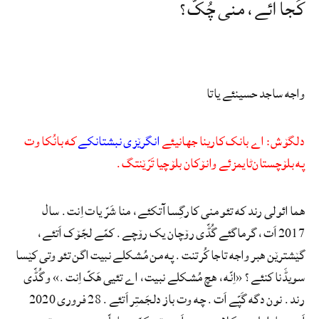
کُجا ائے، منی چُکّ؟
واجه ساجد حسینئے یاتا
دلگۆش: اے بانک کارینا جهانیئے
انگرێزی نبشتانکے
که بانُکا وت
په بلۆچستان‌ٹایمزئے وانۆکان بلۆچیا تَرّێنتگ.
هما ائولی رند که تئو منی کارگِسا آتکئے، منا شَرّ یات اِنت. سال
2017 اَت، گرماگئے گُڈّی رۆچان یک رۆچے. کمّے لجّۆک اَتئے،
گێشترێن هبر واجه تاجا کُرتنت. په من مُشکلے نبیت اگن تئو وتی کێسا
سویڈَنا کنئے؟ «اِنّه، هچ مُشکلے نبیت، اے تئیی هَکّ اِنت.» و گُڈّی
رند. نون دگه گَپّے اَت. چه وت باز دلجَمتِر اَتئے. 28 فروری 2020