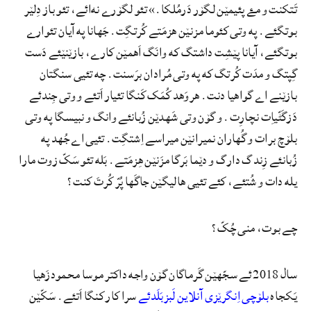
تَتکنت و مۓ پئیمێن لگۆر دَرمُلکا.» تئو لگۆرے نه‌ائے، تئو باز دِلێر
بوتگئے. په وتی کئوما مزنێن هزمَتے کُرتگِت. جَهانا په آیان تئوارے
بوتگئے، آیانا پێشِت داشتگ که وانَگ اَهمێن کارے، بازێنێئے دَست
گِپتگ و مدَت کُرتگ که په وتی مُرادان برَسنت. چه تئیی سنگتان
بازێنے اے گواهیا دنت. هروَهد کُمَک کَنگا تئیار اَتئے و وتی جِندئے
دَزگَٹّیاِت نچارِت. و گۆن وتی شَهدێن زُبانئے وانگ و نبیسگا په وتی
بلۆچ برات و گُهاران نمیرانێن میراسے اِشتگِت. تئیی اے جُهد په
زُبانئے زِندگ دارگ و دێما بَرگا مزَنێن هِزمَتے. بَله تئو سَکّ زوت مارا
یله دات و شُتئے، کئے تئیی هالیگێن جاگَها پُرّ کُرتَ کنت؟
چے بوت، منی چُکّ؟
سال 2018 ئے سجّهێن گَرماگان گۆن واجه داکتر موسا محمودزَهیا
یَکجاه
بلۆچی اِنگرێزی آنلاین لَبزبَلَدئے
سرا کار کنگا اَتئے. سَکّێن