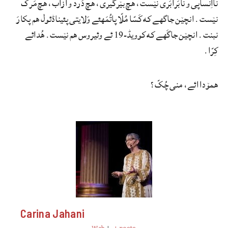
نااِنساپی و نابَرابَری نێست، هچ بێرگیری، هچ دَرد و اَزاب، هچ مَرک
نێست. انچێن جاگهے که کَسّا مُلّا پاتُمَهئے وَلایتی پئیناڈئول هم پکارَ
نبنت. انچێن جاگَهے که کوویڈ-19 ئے وئیروس هم نێست. هُدائے
کِرّا.
همۆدا ائے، منی چُکّ؟
Carina Jahani