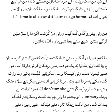
اے شپا من سک رپٹِت و اے مردا منا بازێن جُستے کُت و من هم آییۓ
جُستانی پسّهئے دئیگا دم نَبُرت۔ تانکه من سما کُت تان بار والا مارا
تئوارا اَت که .It’s time to close and it’s time to go home
من وتی بیئرۓ گُڈی گُٹ گپت و وتی دلا گْوَشت اگن مارا سلامتێن
لۆگے بیتێن، شپۓ سئے بجا تئیی بارا وانڈه نه‌اتێن۔
ما که چه بارا در آتکێن، منی دل انگت مان اَت که من گێشتر گپ بجنان
پرچا که بازێن مُدّتێا پَد یک مردمے منی رپٹگان گۆش دارگا اَت۔ من
ھمے نیمونا دَست وتی کیسگا برت، سِگرێٹے کَشِّت، یکے وت رۆک
کُت، یکے په مردا شھارت. مردا مُردِنی اِنت منی سِگرێٹۓ سَلاه جنگ
وش نبوت، نَرم نَرما گْوَشتێ I don’t smoke بَله مردا زانت اے
بچکcompany لۆٹیت مردا وتی چم بند کُتنت و سِگرێٹۓ کَشّگ
بندات کُت۔ من انگت رپٹگا اتان، مئے مێتگ، مئے زمین، مئے