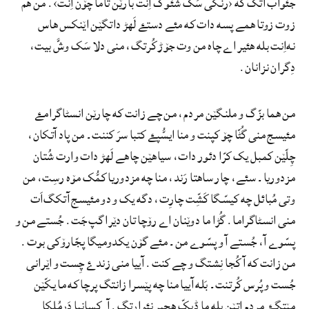
جئواب آتک که ‹رنگی سَک شئوک اِنت بارێن تاما چۆن اِنت›. من ھم
زوت زوتا ھمے پسه دات که مئے دستۓ لَهڑ داتگێن اێنکس هاس
نه‌اِنت بله ھئیر اے چاه من وت جۆڑ کُرتگ، منی دلا سَک وشَّ بیت،
دِگران نزانان.
من ھما بزّگ و ملنگێن مردم، من چے زانت که چارێن انسٹاگرامۓ
مئیسج منی گُٹّا چۆ کپنت و منا ایسُّپۓ کتبا سرَ کننت۔ من پاد آتکان،
چِلّێن کمبل یک کرّا دئور دات، سیاهێن چاهے لَهڑ دات وارت شُتان
مزدوریا۔ سئے، چار ساھتا رَند، منا چه مزدوریا کمُّک مۆه رسِت، من
وتی مُبائل چه کیسّگا کَشِّت چارِت، دگه یک و دو مئیسج آتکگ‌اَت
منی انسٹاگراما. گُڑا ما دوێنان اے رۆچا تان دێرا گپ جَت. جُستے من و
پسّوے آ، جُستے آ و پسّوے من۔ مئے گۆن یکدومیگا پجّارۆکی بوت.
من زانت که آ کُجا نِشتگ و چے کنت. آییا منی زندۓ چِست و اێرانی
جُست و پُرس کُرتنت۔ بَله آییا منا چه پێسرا زانتگ پرچا که ما یکّێن
مێتگۓ مردم اتێن بله ما ڈیکّ ھچبر نئوارتگ. آ کسانیا دَرمُلکا