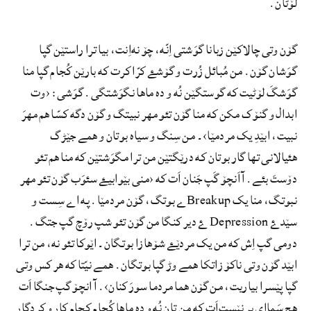
لۆٹان.
گۆن وتی چالاکێن زبانا گوَشتی اِنّه، چۆ نه‌اِنت، بیا ترا راستێن گپا
گوَشان گۆن. من مُبائل زُرت و گۆشۓ کرّا کرت که بارێن کُجام گپا منا
گوَشگَ لۆٹیت که گوستگێن نُه و ده ماها نگوَشتگی. گوَشی: ‹وت
ابدال و گنۆک مکن که منا گۆن تئو مھر نبیتگ و گۆن دگه کسّا ھم مھرَ
نبیت، ابێدِ یک مردمێا›۔ من سِنگ و سیاه بوتان و همے جێڑگ
ھئیالانی تھا گار بوتان که درێگتێن من ترا مگوَشتێن که منا ھم تئو
دۆستَ بئے. آ اَنچۆ گَپ جَنان اَت که ‹منی بێوابیۓ سئوَب گۆن تئو مھر
نبوتگ، منا یک Breakupے بوتگ، گۆن مردمێا. په اے سِست و
سێدۓ Depression ۓ دیر کنگا من گۆن تئو شپ رۆچ گپ جتگ.
دومی گپ اِش که من یک مردێۓ شۆھازا بوتگان۔ اێوکا تئو نه، من ترا
ابێد گۆن وتی ناکۆ زاتکا ھمے وڑ گپا بوتگان. ھمے نیّتا که ھر کس وتی
گپا پێسرا بیاریت، من گۆن ھما مردما سورَ کنان›. آ انچۆ گپ جنگا اَت
ھِچ سَماای پِر نێست‌اَت که من تان نُه و ده ماها کُجام کجام کار و کردگار