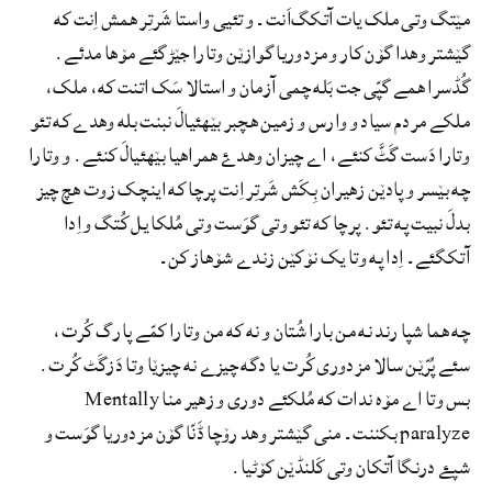
مێتگ وتی ملک یات آتکگ‌اَنت۔ و تئیی واستا شَرتِر ھمش اِنت که
گێشتر وھدا گۆن کار و مزدوریا گوازێن
وتارا جێڑگئے مۆها مدئے.
گُڈسرا ھمے گپّی جت بَله چمی آزمان و استالا سَک اتنت که، ملک،
ملکے مردم سیاد و وارس و زمین ھچبر بێهئیالَ نبنت بله وھدے که تئو
وتارا دَست گَٹَّ کنئے، اے چیزان وھدۓ ھمراهیا بێھئیالَ کنئے. و وتارا
چه بێسر و پادێن زھیران بِکَش شَرتِر اِنت پرچا که اینچک زوت ھچ چیز
بدلَ نبیت په تئو. پرچا که تئو وتی گوَست وتی مُلکا یل کُتگ و اِدا
آتکگئے۔ اِدا په وتا یک نۆکێن زندے شۆھاز کن۔
چه ھما شپا رند نه من بارا شُتان و نه که من وتارا کمّے پارگ کُرت،
سئے پُرّێن سالا مزدوری کُرت یا دگه چیزے نه چیزێا وتا دَزگَٹ کُرت.
بس وتا اے مۆه ندات که مُلکئے دوری و زھیر منا Mentally
paralyze بکننت۔ منی گێشتر وھد رۆچا ڈَنّا گۆن مزدوریا گوَست و
شپۓ درنگا آتکان وتی کَلنڈێن کۆٹیا.