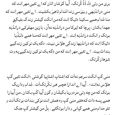
بری من وتی دِل ڈَڈّ کُرتگ، آییا گوَشان اتان که اے تئیی مھر اِنت که
منی درانڈێھی و بێوَسی زندا مُدام تاھیرَ بکشیت. اے تئیی مھر اِنت که
منا مُدام ھمے سکێنا دئیگا اِنت که من انگت گێشتر زندگ بئیگۓ
جھدا بکنان، پرچا که اێوکا من درانڈێه نه‌آن، بازێن مھلوکے درانڈێه
بوتگ و انگت درانڈێه اِنت. اے تئیی مھر اِنت که منا ھمے دِلبَڈّیا
دئیگا اِنت که درانڈێھا زندگی ھلاسَ نبیت، دگه یک نۆکێن زندگیے
بنداتَ بیت. اے تئیی مھر اِنت که من دِگه یک نۆکێن زندگیے په وت
شۆھاز کُرتگ.
منی گپ انگت سرجم نه‌اَت که اِشتاپ اِشتاپیا گوشتی ‹انگت تئیی گپ
ھلاس نه‌اِنت›. آییا اے اندازا ھچبر ھبر نکُرتگ‌اَت. مُدام وداریگ
بوتگ که من چه وتی مزدوریا بگیشّان و گۆن آییا گَپ بکنان۔من آییارا
ھمے پسه دات که ھئیر منی گپ وه ھمش اِنت نۆکی بندات بوتگ‌اَنت و
تئو مدام منی ھمے گپانی ودارا بوتگئے. بِلّ من گێشتر گپ جنگ