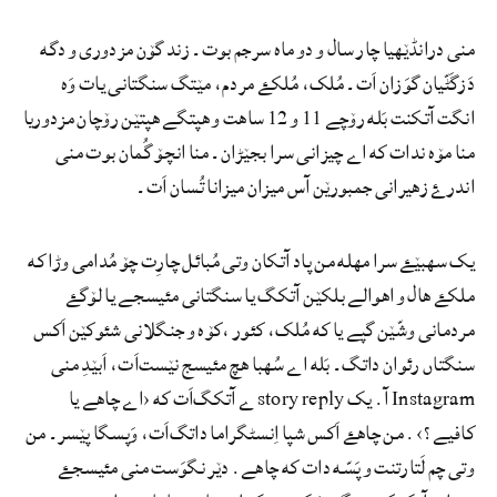
منی درانڈێھیا چار سال و دو ماه سرجم بوت۔ زند گۆن مزدوری و دگه
دَزگَٹّیان گوَزان اَت۔ مُلک، مُلکۓ مردم، مێتگ سنگتانی یات وَه
انگت آتکنت بَله رۆچے 11 و 12 ساهت و ھپتگے ھپتێن رۆچان مزدوریا
منا مۆه ندات که اے چیزانی سرا بجێڑان۔ منا انچۆ گُمان بوت منی
اندرۓ زھیرانی جمبورێن آس میزان میزانا تُسان اَت۔
یک سھبێۓ سرا مھله من پاد آتکان وتی مُبائل چارِت چۆ مُدامی وڑا که
ملکۓ ھال و اھوالے بلکێن آتکگ یا سنگتانی مئیسجے یا لۆگۓ
مردمانی وشّێن گپے یا که مُلک، کئور ،کۆه و جنگلانی شئوکێن اَکس
سنگتاں رئوان داتگ۔ بَله اے سُھبا ھچ مئیسج نێست‌اَت، اَبێدِ منی
Instagram آ. یک story reply ے آتکگ‌اَت که ‹اے چاهے یا
کافیے؟›. من چاهۓ اَکس شپا اِنسٹگراما داتگ‌اَت، وَپسگا پێسر۔ من
وتی چم لَتارتنت و پَسّه دات که چاهے. دێر نگوَست منی مئیسجۓ