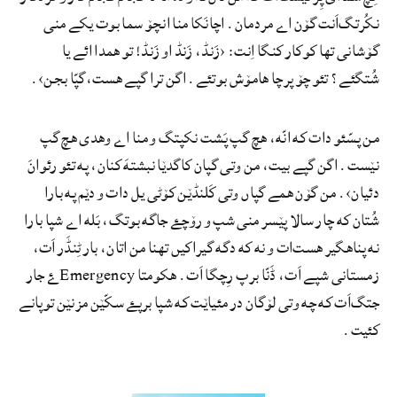
نکُرتگ‌اَنت گۆن اے مردمان. اچانَکا منا انچۆ سما بوت یکے منی
گۆشانی تھا کوکار کنگا اِنت: ‹زَنڈ، زَنڈ او زَنڈ! تو ھمدا ائے یا
شُتگئے؟ تئو چۆ پرچا ھامۆش بوتئے. اگن ترا گپے ھست،گپّا بجن›.
من پسّئو دات که انّه، ھچ گپ پَشت نکپتگ و منا اے وهدی ھچ گپ
نێست. اگن گپے بیت، من وتی گپان کاگدێا نبشتهَ کنان، په تئو رئوانَ
دئیان›. من گۆن ھمے گپاں وتی کَلنڈێن کۆٹی یل دات و دێم په بارا
شُتان که چار سالا پێسر منی شپ و رۆچۓ جاگه بوتگ، بَله اے شپا بارا
نه پناهگیر ھست‌ات و نه که دگه
گیراکیں
تھنا من اتان، بار ٹِنڈَر اَت،
زمستانی شپے اَت، ڈَنّا برپ رِچگا اَت. ھکومتا Emergencyۓ جار
جتگ‌اَت که چه وتی لۆگان در مئیاێت که شپا برپۓ سکّێن مزنێن توپانے
کئیت.