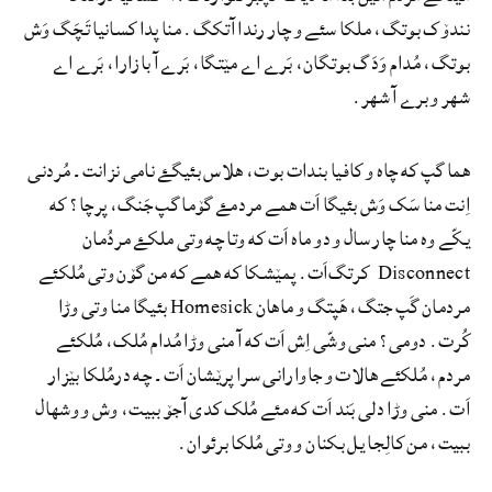
نندۆک بوتگ، ملکا سئے و چار رندا آتکگ. منا پدا کسانیا تَچَگ وَش
بوتگ، مُدام وَدَگ بوتگان، بَرے اے مێتگا، بَرے آ بازارا، بَرے اے
شھر و برے آ شهر.
ھما گپ که چاه و کافیا بندات بوت، ھلاس بئیگۓ نامی نزانت۔ مُردنی
اِنت منا سَک وَش بئیگا اَت ھمے مردمۓ گۆما گپ جَنگ، پرچا؟ که
یکّے وه منا چار سال و دو ماه اَت که وتا چه وتی ملکۓ مردُمان
Disconnect کرتگ‌اَت. پمێشکا که ھمے که من گۆن وتی مُلکئے
مردمان گَپ جتگ، ھَپتگ و ماهان Homesick بئیگا منا وتی وڑا
کُرت. دومی؟ منی وشّی اِش اَت که آ منی وڑا مُدام مُلک، مُلکئے
مردم، مُلکئے ھالات و جاوارانی سرا پرێشان اَت۔ چه درمُلکا بێزار
اَت. منی وڑا دلی بَند اَت که مئے مُلک کدی آجۆ ببیت، وش و وشھال
ببیت، من کالِجا یل بکنان و وتی مُلکا برئوان.