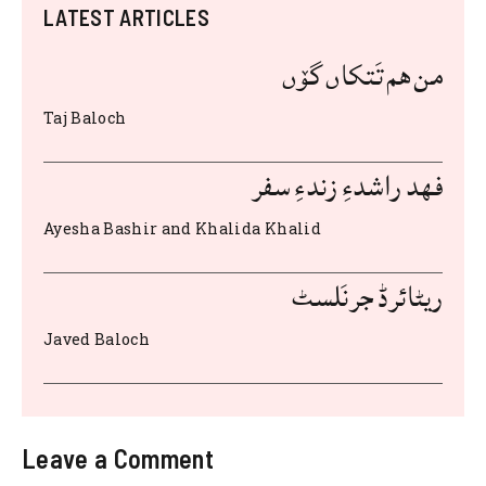
c
it
at
d
ai
te
ar
LATEST ARTICLES
e
te
s
di
l
re
e
من هم تَتکاں گۆں
st
t
A
r
b
o
p
Taj Baloch
o
p
k
فهد راشدءِ زندءِ سفر
Ayesha Bashir and Khalida Khalid
ریٹائرڈ جرنَلسٹ
Javed Baloch
Leave a Comment