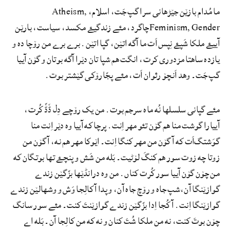
ما مُدام بازێن جێڑهانی سرا گپ جَت، اسلام، Atheism,
Feminism, Genderچاگرد، مئے زندگیۓ مکسد، سیاست، بارێن
آییۓ ملکا شَپۓ نِپس اَت ما آگه اتێن، گپا اتێن. برے برے من رۆچا ده و
یازده ساھتا مزدوری کرت، انگت هم شپا تان دێرا آگه بوتان و گۆن آییا
گپ جَت۔ وھد اَنچۆ رئوان اَت، مئے پجّارۆکی گێشتر بوت.
مئے گپانی سلسلها نُه ماه سرجم بوت. من یک رۆچے دِل ڈَڈّ کُرت،
آییارا گوشت منا ھم گۆن تئو مھر اِنت. پرچا که آییا وه دێر اِنت منا
گوَشتگ‌اَت که آ گۆن من مھر کنگا اِنت۔ اێوکا مھر هم نه، آ گۆن من
زوتا چه زوت سور ھم کنگَ لۆٹیت۔ بَله من شَش و پنچۓ تھا بوتگان که
من چۆن گۆن آییا سور کُرت کناں. من وه درانڈێھا بزّگێن زندے
گوازێنگا آن،شپ جاه و رۆچ جاه آن، و پدا آ کالِجا وَش و وشھالێن زندے
گوازێنگا اِنت. آ کُجا اِدا بزّگێن زندے گوازێنتَ کنت۔ مئے سور سانگ
چۆن بوتَ کنت، نه من ملکا شُتَ کنان و نه که من کالِجا آن۔ بَله اے