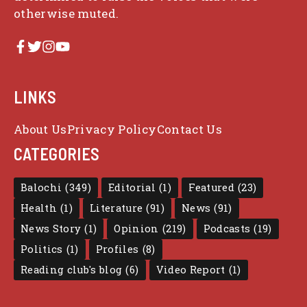
otherwise muted.
LINKS
About Us
Privacy Policy
Contact Us
CATEGORIES
Balochi
(349)
Editorial
(1)
Featured
(23)
Health
(1)
Literature
(91)
News
(91)
News Story
(1)
Opinion
(219)
Podcasts
(19)
Politics
(1)
Profiles
(8)
Reading club's blog
(6)
Video Report
(1)