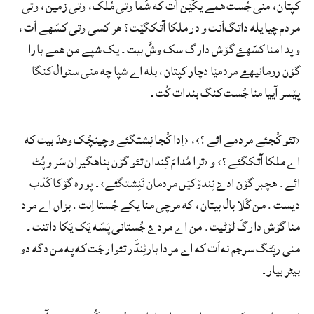
کپتان، منی جُست ھمے یکّێن اَت که شُما وتی مُلک، وتی زمین، وتی
مردم چیا یله داتگ‌اَنت و در ملکا آتکگێت؟ ھر کسی وتی کسّهے اَت،
و پدا منا کسّهۓ گۆش دارگ سک وشَّ بیت۔ یک شپے من ھمے بارا
گۆن رومانیهۓ مردمێا دچار کپتان، بله اے شپا چه منی سئوال کنگا
پێسر آییا منا جُست کنگ بندات کُت۔
‹تئو کُجئے مردمے ائے؟›، ‹اِدا کُجا نِشتگئے و چینچُک وھدَ بیت که
اے ملکا آتکگئے؟› و ‹ترا مُدامَ گِندان تئو گۆن پناهگیران سَر و پُٹ
ائے. ھچبر گۆن ادۓ نِندۆکێں مردمان نَنِشتگئے›۔ پوره گۆکا کَڈب
دیست. من گَلا بال بیتان، که مرچی منا یکے جُستا اِنت. بزاں اے مرد
منا گۆش دارگَ لۆٹیت. من اے مردۓ جُستانی پَسّه یَک یَکا داتنت۔
منی رپَٹگ سرجم نه‌اَت که اے مردا بارٹِنڈَر تئوار جَت که په من دگه دو
بیئر بیار۔