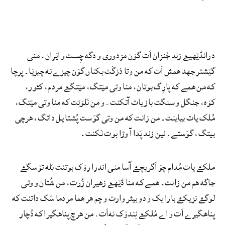
درانڈێھیۓ زند جُنزان اَت گۆن مزدوری و دگه چِست و اێران۔ منی
گێشتر جھد ھمش اَت که من وتا دَزگَٹ بکناں گۆن چیزے نه چیزێا۔ پرچا
که من
ھمے که پارِگ بوتان، منا وتی مێتگ، مێتگۓ مردم، کئور،
کۆه، جنگل و سنگت باز یات آتکنت. و من نَلۆٹِت که منا وتی مێتگ،
مُلک یات بیاینت۔ من
زانت که من وتی گوَست پُشتا یل داتگ، ھرچی
بیتگ، گوَستے. نین زند پَدا آ وڑا بوت نَکنت۔
ملکۓ یات مُدام چۆ اَگریچۓ آسا منی اندرا رۆک بوتنت بَله تۆسگۓ
جاگه ھم من زانت۔ ھمے که منا ڈێھۓ زھیران زُرت، من شُتان و وتی
لوگۓ نزیکۓ بارا یک و دو بیئر وارت و چم ھر ھما مردما سَک داتنت که
پناهگیرے اَت و اے مُلکۓ نِندۆک نه‌اَت. من ھرچ پناهگیرا که دُچار