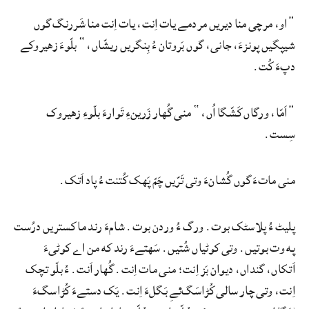
”او، مرچی منا دیریں مردمے یات اِنت، یات اِنت منا شَررنگ گوں
شیپگیں پونزءَ، جانی، گوں بَروتان ءُ بِنگریں ریشّاں،“ بلّوءَ زهیروکے
دپءَ کُت.
”اَمّا، ورگاں کَشّگا اُں،“ منی گُهار زَرینءِ تَوارءَ بلّوءِ زهیروک
سِست.
منی ماتءَ گوں گُشانءَ وتی تَرّیں چَمّ پَهک کُتنت ءُ پاد اَتک.
پلیٹ ءُ پلاسٹک بوت. ورگ ءُ وردن بوت. شامءَ رند ما کستریں درُست
په وت بوتیں. وتی کوٹیاں شُتیں. سَهتےءَ رند که من اے کوٹیءَ
اَتکاں، گنداں، دیوان بَز اِنت؛ منی مات اِنت. گُهار اَنت. ءُ بلّو تچک
اِنت، وتی چار سالی کُڑاسَگ‌ئےِ بَگلءَ اِنت. یَک دستےءَ کُڑاسگءَ