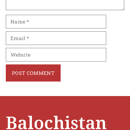
Name
Email
Website
Balochistan