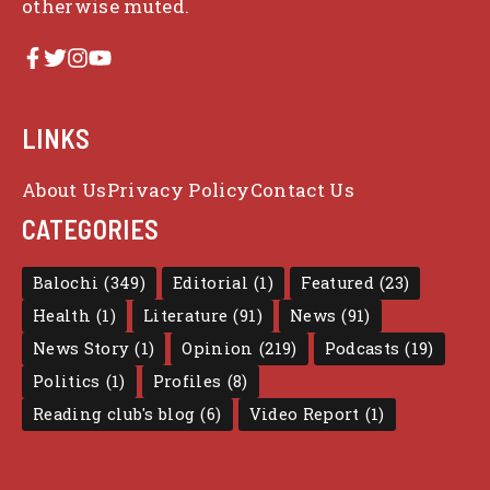
otherwise muted.
LINKS
About Us
Privacy Policy
Contact Us
CATEGORIES
Balochi
(349)
Editorial
(1)
Featured
(23)
Health
(1)
Literature
(91)
News
(91)
News Story
(1)
Opinion
(219)
Podcasts
(19)
Politics
(1)
Profiles
(8)
Reading club's blog
(6)
Video Report
(1)