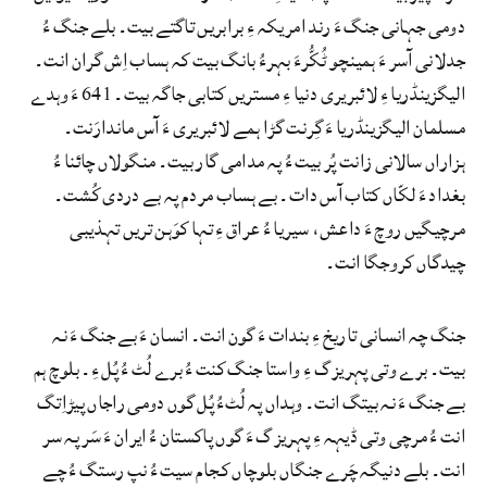
دومی جہانی جنگ ءَ رند امریکہ ءِ برابریں تاگتے بیت۔ بلے جنگ ءُ
جدلانی آسر ءَ ہمینچو ٹُکُّرءَ بہرءُ بانگ بیت کہ ہساب اِش گران انت۔
الیگزینڈریا ءِ لائبریری دنیا ءِ مستریں کتابی جاگہ بیت۔ 641 ءَ وہدے
مسلمان الیگزینڈریا ءَ گِرنت گڑا ہمے لائبریری ءَ آس ماندارَنت۔
ہزاراں سالانی زانت پُر بیت ءُ پہ مدامی گار بیت۔ منگولاں چائنا ءُ
بغداد ءَ لکّاں کتاب آس دات۔ بے ہساب مردم پہ بے دردی کُشت۔
مرچیگیں روچ ءَ داعش، سیریا ءُ عراق ءِ تہا کوَہن تریں تہذیبی
چیدگاں کروجگا انت۔
جنگ چہ انسانی تاریخ ءِ بندات ءَ گون انت۔ انسان ءَ بے جنگ ءَ نہ
بیت۔ برے وتی پہریزگ ءِ واستا جنگ کنت ءُ برے لُٹ ءُ پُل ءِ۔ بلوچ ہم
بے جنگ ءَ نہ بیتگ انت۔ وہداں پہ لُٹءُ پُل گوں دومی راجاں پیڑاِتگ
انت ءُ مرچی وتی ڈیہہ ءِ پہریزگ ءَ گوں پاکستان ءُ ایران ءَ سَر پہ سر
انت۔ بلے دنیگہ چَرے جنگاں بلوچاں کجام سیت ءُ نپ رستگ ءُ چے