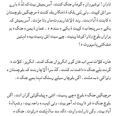
تاوان؟ نوشیروان ءِ گوماں جنگ کننت، آسر ہمیش بیت کہ لڈّ ءُ بارے
سر اِش کپیت۔ وتی بُنی ہلک ءُ دَمَگاں یلہ کننت ءُ مرچیگیں بلوچستان
ءَ کاینت ءُ آباد بنت۔ رند ءُ لاشار ہم وت ماں وتا مِڑَنت۔ آسر ہمیش کہ
یکے ءِ سر پنجاب ءَ کپیت ءُ یکے ءِ سندھ ءَ ۔ عمان ءُ یمن ءِ جنگ ءَ ہم
ہزاراں بلوچ وتارا کوشارینیت۔ چے سیت اِش رسیت بیدء لہتیں
مَشکتی پاسپورٹ ءَ؟
خانء کلات مہراب خان گوں انگریزاں جنگ کنت۔ انگریز، کلات ءَ
گرنت بلے جنگ ءَ داشت نہ کننت۔ گڈ سرا آ لاچار بنت کہ بلوچستان ءِ
وتواکی ءَ بہ منّنت۔ اگں بلوچاں سیتّے رستگ تہنا ہمے جنگ ءَ۔
مرچیگیں جنگ ءَ بلوچ ءَ چے رسیت، اشی ءِ پیشگوئی گران انت۔ اگں
بلوچ جنگ ءَ شر داریت تہ آجو بیت، وتی ڈیہہ ءِ واجہ بیت، وشہال ءُ
آباد بیت۔ وگں ناں لٹ وارت، دگہ سد سال پُشت ءَ رئوت۔ جنگ ءِ