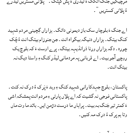
مرچیگیں جنگ اتکگ ءُ لیڈری ءَ پش کپتگ ۔ ”پلانی مستریں لیڈرے
ءُ پلانی کستریں“۔
اے جنگ ءَ بلوچاں سک باز دیمونی داتگ۔ ہزاراں گِچینی مردم شہید
کنگ بیتگ۔ ہزاراں دنیگہ بیگواہ انت۔ جن جنوزام بیتگ انت ءُ چُک
چورہ۔ دگہ ہزاراں ورنا دَرانڈیہہ بیتگ۔ پرے اوست ءَ کہ بلوچ یک
روچے آجو بیت۔ اے قربانی پہ مردماںی لیڈر کنگ ءِ واستا دیگ نہ
بیتگ انت۔
پاکستان، بلوچ جہدکارانی شہید کنگ ءِ وہد ءَ پَرک ءُ درک نہ کنت۔
پاکستانی فوجی نہ گشیت کہ اے پلاں پارٹی ءِ مردم انت پمشکہ اشی
ءَ کمتر تیر جَنگ بہ بیت۔ پراہاں ما درست دژمن ایں۔ بائد ما وت ماں
وتا ہم پرک ءُ درک مہ کنیں۔