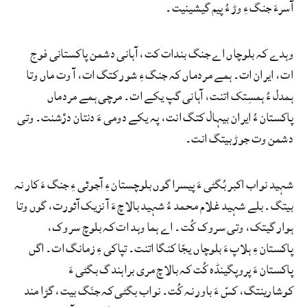
آسرءَ جنگ ءِ وڑ ءُ پیم گیشینیت۔
وہدے کہ بلوچاں اے جنگ بندات کت، آہانی دشمن پاکستانی فوج
ات، ایران ات۔ ہمے مردماں کہ جنگ ءِ شور کتگ ات، آ وت ماں وتا
ہمدل ءُ ہمسِتک اتنت، آہانی گپ یکے ات۔ مرچی ہمے مردماں
پاکستان ءُ ایران بیہال کتگ انت، پہ یکے دومی ءَ دنتان درْشنت۔ وتی
دشمن وت جوڑ بیتگ انت۔
شہید نواب اکبر بُگٹی ءَ پیسرا گوں بلوچستان ءِ آجوئی ءِ جنگ ءَ کار نہ
بیتگ۔ بلے شہید غلام محمد ءُ شہید بالاچ ءَ آ نزیک آئورت، گوں وتا
ہوار گیتک، وتی سروک کُت۔ اے ہما وہد ات کہ بلوچ سروک،
پاکستان ءِ ہلاپ ءَ بلوچاں یجّا کنگا اتنت۔ تپاکی ءِ زمانگ ات۔ اگں
پاکستان ءَ پروپگینڈہ کُت کہ بالاچ مری براہندگ بگٹی ءَ
کوشارینتگ، کسّ ءَ باور نہ کُت۔ نواب بگٹی کہ جنَگ بیت، گڑا مند