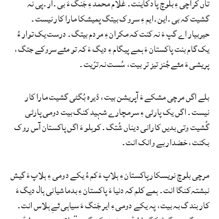
تاں کراچی ءِ بلوچ پاد کاینت۔ غلام محمد ءِ جَنگ ءَ بی۔آر۔پی نہ
گشیت کہ بی۔این۔ایم ءِ سروک بیتگ پمیشکا مارا کار نیست۔
حیربیار اے گپ ءَ نہ کنت کہ مکران ءِ مردم بیتگ۔ درست یک توار ءُ
یک گام بنت پاکستان ءَ ہمے پیگام ءِ دیگ ءَ کہ تو مئےسروکے جتگ،
پریشی ءَ مئے جُنز تیز تر بیت، سُست نہ ترّیت۔
بلے اگں مرچی مشکے ءَ آپریشن بیت، ڈیرہ بُگٹی گشیت مارا کار
نیست۔ اگں یک پارٹی ءِ سرمچارے شہید کنگ بیت دومی پارٹی
گُشیت وتی بدیں کارانی دیناں شُتگ۔ کوہلو ءَ اگں پاکستان آس روک
بکنت، خضدار بے وانک انت۔
مرچی بلوچ نویسکار پاکستان ءِ ہلاپ ءَ کم ءُ یکے دومی ءِ ہلاپ ءَ گیش
نبشتہ کنگا انت۔ ہمے کلم کہ دنیا ءَ پاکستان ءِ بدماشیانی ہال دیگ ءَ
کار بندگ بہ بیت، پہ یکے دومی ءِ ایر جَنگ ءَ سیاہی ئےِ ہلاس انت۔