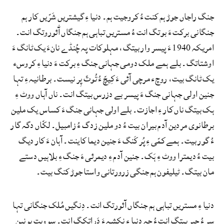
جنگ راجاں جوڑ ہم کنت ءُ کروجیت ہم۔ دنیا ءِ گیشتریں شَرّیں کار ہم
جنگانی برکت ءَ بوتگ انت ءُ مستریں تباہی ہم جنگاں آٰئوروتگ انت۔
امریکہ 1940 ءَ پیسر وار بیتگ، مہلوکات پہ چُنڈے نانءَ یک ٹانگ ءَ
اوشتاتگ۔ بلے ہمے ملک دومی جہانی جنگ ءِ برکت ءَ دنیا ءِ کروسء
یک ٹانگ بیت، روچء مرچی آئی ءَ کِیچّ ءُ تُوتّ پِر نیست۔ برطانیہ ءِ تہا
جنین اولی جہانی جنگ ءَ پیسر بے دزرس بیتگ انت۔ ناں آہاں ووٹ ءِ
ہک بیتگ ناں کار ءِ اجازت۔ بلے اولی جہانی جنگ ءَ کساس یک ملین
برطانوی مردین آدم بیران بیت ءُ دو ملین زدگ ءُ زامبیل۔ لکّاں دگہ گار
ءُ گور بیت۔ ہمے کمّی ءِ پُر کَنگ ءَ جنین دیما کاینت۔ آہان ءَ کار دیگ
بیت ءُ دیمترا ووٹ ءِ ہَک۔ جنین آدم ءِ دیمرئی ءَ جنگ ءِ بلاہیں دستے
مان بیتگ۔ ٹیلیفون ہم جنگی زرورتانی واستا جوڑ کنگ بیت۔
دنیا ءِ مستریں تباہی ہم جنگاں آئورتگ انت۔ دِنگیں مُلک جنگانی تہا
سر ءُ چیر بیتگ انت ءُ چہ دنیا ءِ نکشہ ءَ دَراتکگ انت۔ سوویت یونین