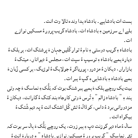
ہست ات بادشاہے۔ بادشاہ ہدا وندء تالا وت انت۔
بلے اے سرزمین ءِ بادشاہ ‌ات، بادشاہ گریب پرور ءُ مسکیں نوازے
ات۔
بادشاہ ءِ گریب دوستی ءِ نام ءُ توار کُلیں جہان ءَ پرشتگ ات، ہر ہلک ءُ
دیارءَ ہمے بادشاہ ءِ توسیپ ءُ سپت ات، مجلس ءُ دیواناں، میتگ ءُ
بازاراں، دہکان ءُ مزدرو، پوریاگر ءُ جولاہگ ءُ لوڑیگ، ہر کسی زُبان ءَ
ہمے بادشاہ ءِ بادشاہی ءِ گپ ءُ ہبر ات۔
بیت یک روچے ہلک ءَ ہمے ہبر شنگ بوت کہ بَلُّک ءِ نماسگ ءَ چہ وتی
ہند ءِ ” بادشاہ زالم” ءِ تُرس ءَ وتی کارجاہ بند کتگ ءُ گارانت، دہکان ءُ
مزدورانی برد ءُ داس، کوڈال ءُ تش کُل اشتگ انت ءُ پہ دیم شُتگ ءُ
بیگواہ انت۔
سال ءُ ماہ دیر گوزنت دپ ءِ ہبر زوت، یک روچے بَلُّک ءَ ہال سر بوت کہ
تئی نماسگ ” گریب پرور ءُ مسکین نوازیں بادشاہ ” ءِ دربارءَ انت ءُ