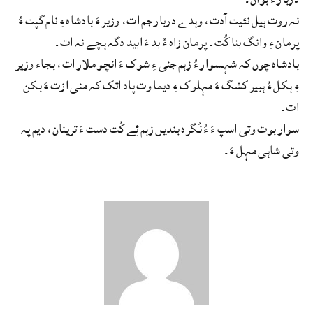
نہ روت ہیل نئیت آدت، وہدے دربار جم ات، وزیر ءَ بادشاہ ءِ نام گپت ءُ
پرمان ءِ وانگ بنا کُت۔ پرمان زاہ ءُ بد ءَ ابید دگہ ہچے نہ ات۔
بادشاہ چوں کہ شہسوار ءُ زہم جنی ءِ شوک ءَ انچو ملار ات، بجاء وزیر
ءِ ہکل ءُ ہبیر کشگ ءَ مہلوک ءِ دیما وت پاد اتک کہ منی ازت ءَ بکن
ات۔
سوار بوت وتی اسپ ءَ ءُ نُگرہ بندیں زہم ئِے کُت دست ءَ ترینان، دیم پہ
وتی شاہی مہل ءَ۔