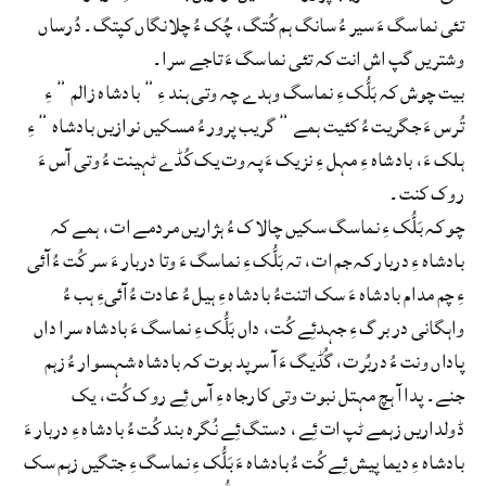
تئی نماسگ ءَ سیر ءُ سانگ ہم کُتگ، چُک ءُ چلانگاں کپتگ۔ دُرساں
وشتریں گپ اش انت کہ تئی نماسگ ءَ تاجے سرا۔
بیت چوش کہ بَلُّک ءِ نماسگ وہدے چہ وتی ہند ءِ ” بادشاہ زالم ” ءِ
تُرس ءَ جگریت ءُ کئیت ہمے ” گریب پرور ءُ مسکیں نوازیں بادشاہ ” ءِ
ہلک ءَ، بادشاہ ءِ مہل ءِ نزیک ءَ پہ وت یک کُڈے ٹہینت ءُ وتی آس ءَ
روک کنت۔
چو کہ بَلُّک ءِ نماسگ سکیں چالاک ءُ ہژاریں مردمے ات، ہمے کہ
بادشاہ ءِ دربار کہ جم ات، تہ بَلُّک ءِ نماسگ ءَ وتا دربار ءَ سر کُت ءُ آئی
ءِ چم مدام بادشاہ ءَ سک اتنتءُ بادشاہ ءِ ہیل ءُ عادت ءُ آئیءِ ہب ءُ
واہگانی در برگ ءِ جہدئِے کُت، داں بَلُّک ءِ نماسگ ءَ بادشاہ سرا داں
پاداں ونت ءُ دربُرت، گُڈیگ ءَ آ سرپد بوت کہ بادشاہ شہسوار ءُ زہم
جنے۔ پدا آ ہچ مہتل نبوت وتی کارجاہ ءِ آس ئِے روک کُت، یک
ڈولداریں زہمے ٹپ ات ئِے، دستگ ئِے نُگرہ بند کُت ءُ بادشاہ ءِ دربار ءَ
بادشاہ ءِ دیما پیش ئِے کُت ءُ بادشاہ ءَ بَلُّک ءِ نماسگ ءِ جتگیں زہم سک