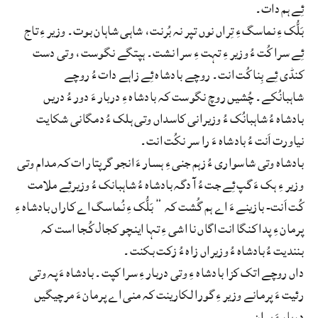
ئِے ہم دات۔
بَلُّک ءِ نماسگ ءِ تِراں نوں تپر نہ بُرنت، شاہی شاہان بوت۔ وزیر ءِ تاج
ئِے سرا کُت ءُ وزیر ءِ تہت ءِ سرا نشت۔ ہپتگے نگوست، وتی دست
کنڈی ‌ئِے بِنا کُت انت۔ روچے بادشاہ ئِے زاہے دات ءُ روچے
شاہبانُکے۔ چُشیں روچ نگوست کہ بادشاہ ءِ دربار ءَ دور ءُ دریں
بادشاہ ءُ شاہبانُک ءُ وزیرانی کاسداں وتی ہلک ءُ دمگانی شکایت
نیاورت اَنت ءُ بادشاہ ءَ را سر نکُت انت۔
بادشاہ وتی شاسواری ءُ زہم جنی ءِ ہسار ءَ انجو گرپتار ات کہ مدام وتی
وزیر ءِ ہک ءَ گپ ئِے جت ءُ آ دگہ بادشاہ ءُ شاہبانک ءُ وزیرئِے ملامت
کُت اَنت- بازینے ءَ اے ہم گُشت کہ ” بَلُّک ءِ نُماسگ اے کاراں بادشاہ ءِ
پرمان ءِ پدا کنگا انت اگاں نا اشی ءِ تہا اینچو کجال کُجا است کہ
بنندیت ءُ بادشاہ ءُ وزیراں زاہ ءُ زکت بکنت۔
داں روچے اتک کزا بادشاہ ءِ وتی دربار ءِ سرا کپت۔ بادشاہ ءَ پہ وتی
رئیت ءَ پرمانے وزیر ءِ گورا لکارینت کہ منی اے پرمان ءَ مرچیگیں
دربار ءَ بوان۔