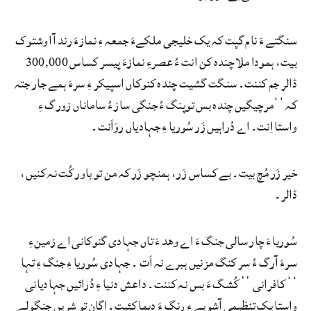
سنگتے ءَ نام گپت کہ یک خلیجی ملکےءَ جمعہ ءِ نمازءَ رند آ اوشتوک
بیت، ہمودا ملا چندہ کن انت ءُ عصرءِ نمازءَ پیسر کساس 300,000
ڈالر جم کننت۔ سنگت گشیت چندہ کنوکاں اسپیکر ءِ سرءَ ہمے جار جتہ
کہ ’’مرچیگیں چندہ بس توپنگ ءُ جنگی ساز ءُ ساماناں زورگ ءِ
واستا اِنت۔ اے دُراہیں زَر سُوریا ءِ جہادیاں روَاَنت۔
خیر زَر مُچ بیت۔ بے کساس زَر، ہمنچو زَر کہ من تو باور کُت نہ کنیں،
ڈالر۔
سُوریا ءَ چار سالی جنگ ءَ اے وھد ءَ تاں جہادی گنوکانی اے زمینءِ
سرءَ آرگ ءُ سر کنگ مزنیں ہبرے نہ اَت ۔ جہادی سُوریا ءِ جنگ ءِ تہا
’’ کافرانی ‘‘ کُشگ ءَ بس نہ کننت۔ داعش دنیا ءِ دُرائیں جہادیانی
واستا یک تنظیمی آشوبے ءِ رنگ ءَ دیما کئیت۔ اگان تو شریں جنگولے