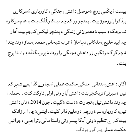
بیست ءُ یکّمی روچ ءَ موصل داعش ءِ جنگی، کاروباری ءُ سرکاری
ہیڈکوارٹرزجوڑ بیت۔ ہمنچو زر کہ چہ
بینکاں لُٹّگ بنت یا عام سرکارءِ
نہ بوھگ ءِ سبب ءَ معمولاتی زندگی ءِ ہمنچو ٹیکس کہ جم بیت آھان
چہ ابید خلیج ءِ ملکانی تہا ملا ءُ عرب شیخانی جمعہ ءِ نمازءَ رند چندا
ءَ چہ گرگ بوتگیں زَر داعش ءِ جنگی زلورت ءُ پروپیگنڈہ ءِ واستا ہرچ
بنت۔
اگاں داعشءِ بنداتی جنگی حکمت عملی ءَ بچارے گڈا ہمے شہر کہ
تیل ءَ سیرتِرءُ نزیک تِر بنت داعش آہاں وتی اولی ٹارگٹ کنت۔ ۔حملہ ءَ
چہ رند داعش تیل ءِ تجارت ءَ دست ءَ گیپت۔ جون 2014 ءَ تاں داعش
تیلءِ کاروبارءِ سرءَ روچے دو ملین ڈالر کٹّیت۔ ایشیءَ چہ اے زانگ
بیت کہ اے تنظیم ءَ وتی آہگا پیسر وتی واستا مالی وتواجہی ءِ جوانیں
حکمت عملی یے گوں بوتگ۔