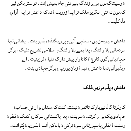
ءَ رسینتگ نوں مِرے زندگ بئے تئی جاہ ہمیش اِنت۔ تو ستر بکن ئے
کہ نون نہ تئی انگریز ملک ترا پدا زوریت ءُ نہ کہ داعش ترا پہ آرامءِ
دل کِلّیت۔
داعش ءِ بیمءِ مزنیں وسیلہے آئی ءِ پروپیگنڈہ ویڈیو بنت۔ ایشانی تہا
مردمانی ہلار کنگ، پدا ہمے ہلار کنگءِ اسلامی تشریح دئیگ، برگر
جہادیانی گوں کارچ ءُ کاٹاراں پیش دارگ دنیا ءَ لرزینیت۔ اے
ویڈیوآنی تہا داعش ءِ دیم ءُ زبان یورپ ءِ برگر جہادی بنت۔
داعش ءِ پلّہ مرزیں مُلک
کارلوتا گال نیویارک ٹائمز ءَ نبشتہ کنت کہ سداں ہزارانی حسابءَ
جہادی یک برے کوئٹہ ءَ سربنت ، پدا پاکستانی سرکارءِ کمک ءَ قطرءَ
رسنت ءُ نقلی پاسپورٹانی سرءَ ترکی ءَ بال کن اَنت ءُ سُوریا ءَ پُترانت۔