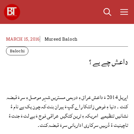
Skip
M
to
content
MARCH 15, 2016
Mureed Baloch
Balochi
داعش چے یے؟
اپریل 2014 ءَ داعش عراق ءِ دوہمی مستریں شہر موصل ءِ سرءَ قبضہ
کنت ۔ دنیا ءِ فوجی زانتکار اے گپ ءَ ہیران بنت کہ چون یک بے نام ءُ
نشانیں تنظیمے امریکہ ءِ ٹرین کتگیں عراقی فوج ءَ بے لٹ ءَ جنت ءُ
تاچینیت ءُ دُرہیں سرکاری ادارہانی سرءَ قبضہ کنت۔