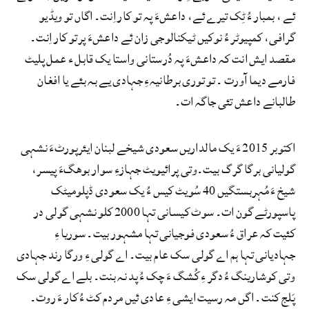
ئے ، بمبار ءُ ٹِک تیرے ئے، داعشءَ پہ تو کار اِنت۔ اگاں تو ویڈیو
گرافی، کمپیوٹر ءُ نوکیں ٹیکنالوجی زان ئے داعشءَ پرتو کار اِنت۔
مقصد ایش انت کہ داعشءَ پہ دُرستانی واستا یک قابل ء عمل پلیٹ
فارمے دیما آورت ۔ تو توری برطانیہءِ جہادی یے بہ بئے یا افغان
طالبانے داعش تئی جاگہ ات۔
اکتوبر 2015 ءَ یک مالداریں سعودی شیخے لبنان ایئرپورٹءَ نشہی
گولیانی برگا گرگ بیت۔وتی پرائیویٹ جہازءِ سوار بوھگءَ پیسر،
شیخ ءَ مُہربستگیں 40 سُویٹ کیس ءُ یک سعودی ڈپلومیٹک
پاسپورٹے گون ات۔ سوٹ کیسانی تہا 2000 کلو نشہی گولی در
کئیت کہ عراق ءُ سعودی فوجیانی تہا مشہور بیت۔ سوریا ءِ
جہادیانی تہا ہم اے گولی سک عام بیت۔ اے گولی ءِ ورگا رند جہادی
وتی کوشارینگ ءُ دگر ءِ کُشگ ءَ چک ءُ پد نہ بنت۔ بلے اے گولی سک
پَلج کنت۔ اگں مہ رسیت ایشی ءِ عادی ئیں مردم کٹ ءُ کار ءَ روت۔