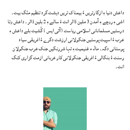
داعش دنیا ءِ ازگارتریں ءُ بیمناک تریں دہشت گرد تنظیم منّگ بیت۔
اشی ءِ روچے ءِ آمدن 3 ملین ڈالر انت ءُ سالے ءِ 2 بلین ڈالر۔ داعش وتا
درستیں مسلمانانی اسلامی ریاست (آئی ایس ) گُشیت بلے داعش ءِ
عرب ءُ اسپیت پوستیں جنگولانی ارزشت دگرے ءُ افریقی سیاہ
پوستانی دگہ۔ مال ء غنیمیت ءِ تہا شررنگیں جنک عرب جنگولان
رسنت ءُ بنگالی ءُ افریقی جنگولانی کار عربانی ازمت گزاری کنگ
انت۔