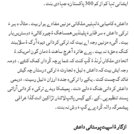
ایشانی تہا کم از کم 300 پاکستانءِ جہادی بنت۔
داعشءِ کامیابیءَ لہتیں ملکانی مزنیں مفادے ہوار بیت۔ مثال ءِ ہبر ءَ
ترکی داعش ءِ سر ظاہرءَ پلینڈیں ھمساھگ ءُ چیروکائیءَ دوستریں یار
بیت۔ آئیءِ مزنیں وجہ اے بیت کہ ترکی کردانی دیمءَ آرگ ءُ سلاہبند
کنگ ءِ حقءَ نہ بیت۔ پرے ھاترءَ آ ھرچ ساھت ءُ دمان گون امریکہ ءُ
اتحادی ملکاں نُرنڈ ءُ کُپ کنت کہ شما پرچہ کُرداں کمک کنئے۔ دومہ
وجہ ایش بیت کہ داعش ءِ تیل ءِ تجارت ءَ ترکی درستاں چہ گیش
فائدگ چست کنت۔ یکے وا ترکیءِ جندءَ ارزان ءَ تیل رسیت، دوہمی
داعش کردانی جَنگ ءَ دلے دنت۔ پمیشکا وہدے ترکی ءِ کردانی آزاتی
پسند تنظیم پی۔کے۔کے گیس پائپ لائناں ترْاکین انت گڈا عراقی
پیشمرگہ والہ کُرد پرے گپ ءَ وش نہ بنت۔
ازگار ءُ اسپیت پوستانی داعش