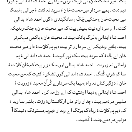
بنت۔ میر محبت خان وتی نزیک تریں سردارے احمد شاہ ابدالی ءِ گوْرا
دیم دنت۔ ہمے سردار میر محبت خان ءَ سرپد نہ کنت ءُ چرائی ءِ نیمگا
میر محبت خان ءِ جنکیں چُکّ ءِ سانگبندی ءَ گوں احمد شاہ ابدالی
کنت۔ اے سردارءِ نیت ہمیش بیت کہ میر محبت خان ءِ جنک وہدیکہ
احمد شاہ ابدالی ءِ لوگ بانک بیت تہ محبت خان ءِ ہاکمی مہکم تر
بیت۔ بلئے وہدیکہ اے سردار واتر بیت دیم پہ کلات ءَ داں میر محبت
خان اے ہال ءَ کہ سرپد بیت سک زہر گیپت ءُ احمد شاہ ابدالی ءَ پہ
زاماتی نہ زوریت۔ احمد شاہ ابدالی اوں سک زہر بیت کہ خان کلات ءَ
منا کم شرپ کُتگ۔ احمد شاہ ابدالی گوں لشکر ءَ کئیت کہ من محبت
خان ءَ دزگیر کناں تہ راہ ءِ نیما یک سردارے کُرآن مجید ءَ زوریت ءُ
احمد شاہ ابدالی ءِ دیما اوشتیت کہ اے وڑ مہ کن۔ احمد شاہ ابدالی
مذہبی مردمے بیت، چداں واتر ماں اوگانستانءَ رؤت۔ بلئے ہما وہد ءَ
کہ دیم پہ کلات ءَ رہادگ بوتگ اے وہداں دیم پہ مستونگ ءِ نیمگا آ
مزنیں مردمے جنت ءُ کُشیت۔