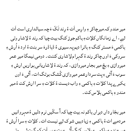
میر مندو کہ میرچاکر ءِ وارِس اَت ءُ رِند ٹَکّ ءَ چہ سیالداری است اَت
ئےِ، اے زمانگاں کلاتءِ ہاکم جوڑ کنگ بیت چیا کہ رند ءُ لاشار وتی
ہاکمی ءَ مستر کنگ ءِ ہاترا دیم پہ سیوی ءُ ڈہاڈرءَ سر بنت ءُ اود ءَ اُرش ءِ
سروکی ءَ اوں چاکر رند ءُ گہرام لاشاری کننت۔ دومی نیمگا میر عمر
میرواڑی ءِ بچّ میر بجار میرواڑی، کہ رند ءُ لاشاریانی ہواریں ارش ءِ
سوب ءَ آئی ءِ پت سردارعمر میرواڑی کُشگ بوتگ ات، آئی ءَ اوں
یکبرے پدا کلات ءِ ہاکمی ءِ واب دیست ءُ کلات ءِ سرا ارش کت ءُ میر
مندو ءِ ہاکمی ہلاس کت۔
میر بجّار داں دیراں ہاکم نہ بیت چیا کہ آ سکّیں نرم دلیں ءُ مہروانیں
مردمے ات ءُ ہاکمی ءِ زیادہیں شوک ئےِ نیست ات۔ کلات ءِ سرا اُرش ءُ
میر مندو ءِ ہاکمی ءِ ہلاس کنگ آئی ءِ پت ءِ بیر اَت کہ گپت ئےِ۔ وتی