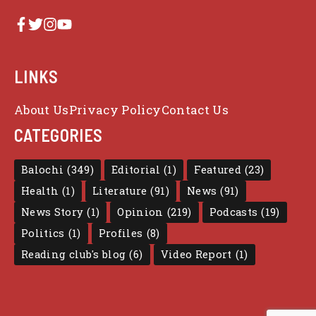
LINKS
About Us
Privacy Policy
Contact Us
CATEGORIES
Balochi
(349)
Editorial
(1)
Featured
(23)
Health
(1)
Literature
(91)
News
(91)
News Story
(1)
Opinion
(219)
Podcasts
(19)
Politics
(1)
Profiles
(8)
Reading club's blog
(6)
Video Report
(1)