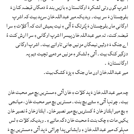
اشرپ گوں وتی لشکرءَ اوگانستان ءِ بازیں ہند ءُ دمگاں قبضہ کنان ءَ
بلوچستان ءَ سر بیت۔ وہدیکہ میر عبداللہ خان سرپد بیت کہ اشرپ
اوگانی ماں بلوچستان ءَ پُترتگ ءُ آئی ءِ نیت ہمیش انت کہ آ کلات ءِ سرا
قبضہ کنت، تہ میر عبداللہ خان پیسرا اشرپ اوگانی ءِ سرا ارش کنت ءُ
اے جنگ ءَ دوئیں نیمگاں مزنیں جانی تاوانے بیت۔ اشرپ اوگانی
دزگیر کنگ بیت۔ آئی ءِ لشکر ءِ مزنیں مردمے تچیت دیم پہ
اوگانستانءَ ۔
میر عبداللہ خان اوں ماں جنگ ءِ پڑءَ کشگ بیت۔
چہ میر عبداللہ خان ءَ پد کلات ءِ خان آئی ءِ مستریں بچ میر محبت خان
بیت۔ چونہا آئی ءِ سئے بچ بنت۔ مستریں بچ میر محبت خان، میانجی
ءِ بچ میر اہلتاز خان ءُ کستریں بچ میر نصیر خان۔ اہلتاز خان ءُ نصیر خان
یکیں مات ءِ چک بنت ءُ محبت خان دگہ ماتے ءِ۔ وہدیکہ کلات ءِ لس
مہلوک میر عبداللہ خان ءِ واہشانی پدا چرائی ءَ پد آئی ءِ مستریں بچ ءَ