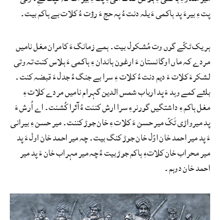
پت ءِ بیرءَ پد ہاکمی ءَ یلہ دنت ءُ پہ حج ءَ رؤت ءُ کلات بے ہاکم بیت۔
ہر یک ٹکّے گوں وت مُشکول بیت۔ ہمے زمانگ ءَ کامران مغل نامیں
مردے کہ ماں اوگانستان ءَ ارغون ہاندان ءِ ہاکمی ءَ ہلاس کنت تہ وتی
لشکرءَ کلات ءَ دیم دنت ءُ کلات ءِ سرا بے جنگ ءُ جدل ءَ قبضہ کنت۔
بلئے کمے وہد ءَ پد ارباب شمس الدین گہرام نامیں مردے کلات ءِ
مغل ہاکم ءِ داشتگیں گورنرءِ سرا ارش کننت ءُ آئرا کُشنت۔ اے اُرش ءَ
پد میرواڑی ٹَکّ میر حسن ءَ کلات ءِ خان جوڑ کننت۔ میر حسن ءِ بیرانی
ءَ پد میر احمد خان اوّل خان جوڑ کنگ بیت۔ چہ میر احمد خان اول ءَ پد
میر محراب خان کلاتءِ ہاکم جوڑ بیت ءُ چہ میر مہراب خان ءَ پد میر
احمد خان دوہم۔