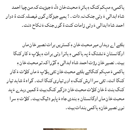
ہاکمیءِ مہکم کنگ ءِ ہاترءَ محبت خان دل ءَ جیڑیت کہ من چیا احمد
شاہ ابدالی ءَ وتی جنک نہ دات۔؟ ہمے جیڑگاں گوں فیصلہ کنت ءُ دوار
احمد شاہ ابدالی ءَ وتی زامات کنت ءُ گوں جنک ءَ نکاح دنت۔
بلئے اے وہداں میر محبت خان ءِ کستریں برات نصیر خان ماں
اوگانستان ءَ نشتگ ءُ پہ ہاکمی ءِ ہاترا وتی برات ءِ ہلاپ ءَ کار کنگا
بیت۔ نصیر خان رؤت احمد شاہ ابدالی ءِ گوْرا کہ تو محبت خان ءِ
ہاکمی ءَ مہکم کنگائے بلئے محبت خان تئی ہلاپ ءَ ماں کلات ءَ کار
کنگا انت، تئی سرا ارش کنگ ءِ اوں تیاری کنگا انت۔ گواہ ءُ شاہد تیار
کنگ بنت ءُ خان کلات محبت خان دزگیر کنگ بیت ءُ کمیں وہدے ءَ پد
محبت خان ماں اوگانستان ءِ بندی جاہ ءَ پاہو دئیگ بیت۔ کلات ءِ سرا
نوں نصیر خانءِ ہاکمی بندات بیت۔