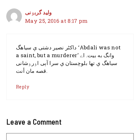
ولید گربۏنی
May 25, 2016 at 8:17 pm
داکٹر نصیر دشتی ې سیاهگ ‘Abdali was not
a saint, but a murderer’ وانگ به بیت. اے
سیاهگ ې تها بلوچستان ې سرا آېی اۏرۏشانی
قصه مان أنت.
Reply
Leave a Comment
Comment