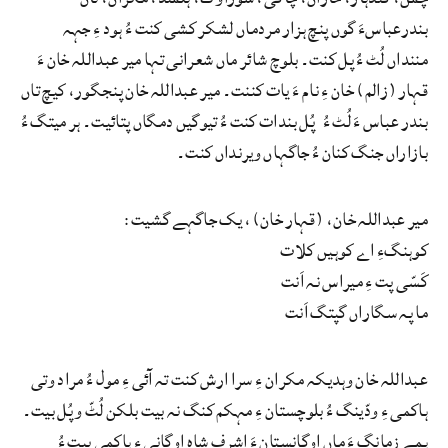
بندرعباسءَ گوں پنچ ہزار مردماں لشکر کشی کنت ءُ ہود ءِ جہہ
مننداں لُٹ ءُ پل کنت۔ بلوچ شائر ماں شعرانی تہا میر عبداللہ خان ءَ
قہار (زالم) خان ءِ نام ءَ یات کننت۔ میر عبداللہ خان پنجگور، کیچ تاں
بندر عباس ءَ لُٹ ءُ پُل بندات کنت ءُ تیوگیں دمگاں پتائیت۔ ہر میتگ ءُ
بازاراں جنگ کنان ءُ جاگہاں ویرنداں کنت۔
میر عبداللہ خان، (قہار خان)، یک جاگہے گشیت:
کوہنگءِ اے کوہیں کلات
کَسّی پت ءِ میراس نہ اَنت
ما پہ سگاراں گپتگ اَنت
عبداللہ خان وہدیکہ مکران ءِ سرا ارش کنت تہ آئی ءِ مول ءُ مراد وتی
ہاکمی ءِ ودّینگ ءُ بلوچستان ءِ مہکم کنگ نہ بیت بلکن لُٹّ و پُل بیت۔
ہمے زمانگ ءَ ماں اوگانستان ءَ اشرف شاہ اوگانی ءِ ہاکمی بیت ءُ