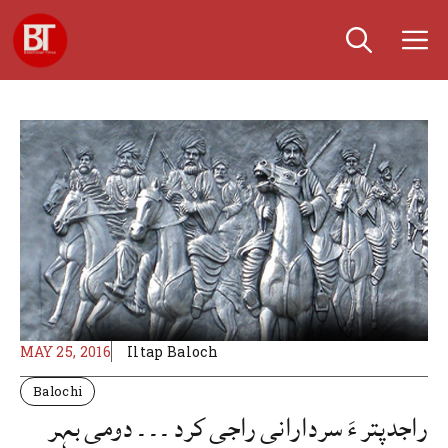
Skip
M
to
content
MAY 25, 2016
Iltap Baloch
Balochi
راجدپتر ءَ سردارانی راجی کرد ۔۔۔ دومی بہر