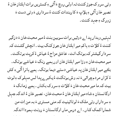
وتی سروک جوڑ کننت تہ اولی روچ ءَ آئی ءِ کستریں برات اہلتاز خان ءُ
نصیر خان آئی ءِ ہلاپ ءَ کاربندات کننت ءُ سرداری ءَ وتی دست ءَ
زورگ ءِ جہد کننت۔
لہتیں وہداں پد اے دوئیں برات سوبین بنت ءُ میر محبت خان ءَ دزگیر
کننت ءُ کلات ءِ ہاکم میر اہلتاز خان جوڑ کنگ بیت۔ انچش گشنت کہ
سردار گیشتر کہ بوتگ انت، عاشق مزاج ءُ عیاش ءُ کرپٹ بوتگنت۔
میر محبت خان ءِ وڑا میر اہلتاز خان اوں ہمے رنگ ءَ عیاشے بوتگ۔
بلئے میر اہلتاز خان پہ عیاشی دستے دیما بوتگ۔ ہمے ہاترا آئی ءِ کش
ءُ کرّاں مردم چرائی ءَ نہ وش بوتگنت ءُ یکبرے پدا لس مہلوک ءِ لوٹ
بیت کہ ما میر محبت خان ءَ کلات ءِ سروک بکناں۔ ہمے زمانگ ءَ
اوگانستان ءِ شاہ میر اہلتاز خان ءُ محبت خان، نصیر خان ءُ اندگہ جہل
ءِ سرداراں وتی ملک ءَ لوٹائینیت کہ منی مستری ءَ بہ من اِت من
شمارا کمک کناں۔ اے درس ماں اوگانستان ءَ رونت،ہمودا اندگہ