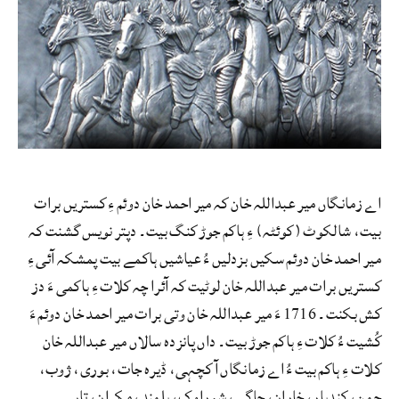
اے زمانگاں میر عبداللہ خان کہ میر احمد خان دوئم ءِ کستریں برات
بیت، شالکوٹ (کوئٹہ) ءِ ہاکم جوڑ کنگ بیت۔ دپتر نویس گشنت کہ
میر احمد خان دوئم سکیں بزدلیں ءُ عیاشیں ہاکمے بیت پمشکہ آئی ءِ
کستریں برات میر عبداللہ خان لوٹیت کہ آئرا چہ کلات ءِ ہاکمی ءَ دز
کش بکنت۔ 1716 ءَ میر عبداللہ خان وتی برات میر احمد خان دوئم ءَ
کُشیت ءُ کلات ءِ ہاکم جوڑ بیت۔ داں پانزدہ سالاں میر عبداللہ خان
کلات ءِ ہاکم بیت ءُ اے زمانگاں آ کچہی، ڈیرہ جات، بوری، ژوب،
چمن، کندہار، خاران، چاگی، شوراوک، ہلمند، مکران، تاں