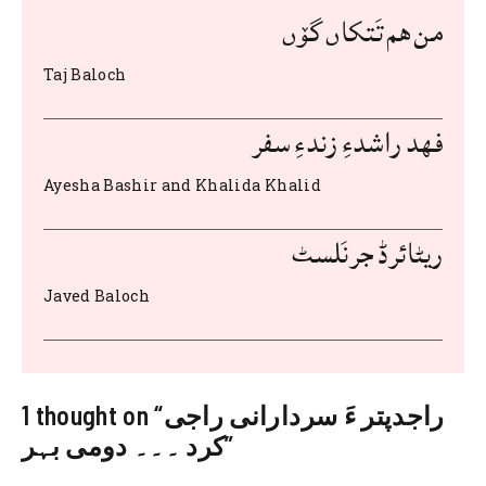
من هم تَتکاں گۆں
st
t
A
r
b
o
p
Taj Baloch
o
p
k
فهد راشدءِ زندءِ سفر
Ayesha Bashir and Khalida Khalid
ریٹائرڈ جرنَلسٹ
Javed Baloch
1 thought on “راجدپتر ءَ سردارانی راجی
کرد ۔۔۔ دومی بہر”