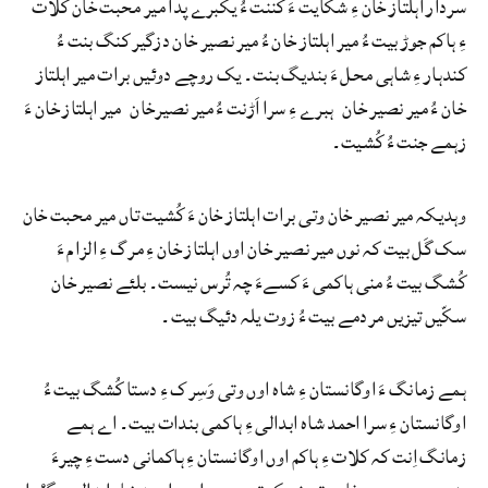
سردار اہلتاز خان ءِ شکایت ءَ کننت ءُ یکبرے پدا میر محبت خان کلات
ءِ ہاکم جوڑ بیت ءُ میر اہلتاز خان ءُ میر نصیر خان دزگیر کنگ بنت ءُ
کندہار ءِ شاہی محل ءَ بندیگ بنت۔ یک روچے دوئیں برات میر اہلتاز
خان ءُ میر نصیر خان ہبرے ءِ سرا اَڑنت ءُ میر نصیرخان میر اہلتاز خان ءَ
زہمے جنت ءُ کُشیت۔
وہدیکہ میر نصیر خان وتی برات اہلتاز خان ءَ کُشیت تاں میر محبت خان
سک گَل بیت کہ نوں میر نصیر خان اوں اہلتاز خان ءِ مرگ ءِ الزام ءَ
کُشگ بیت ءُ منی ہاکمی ءَ کسےءَ چہ تُرس نیست۔ بلئے نصیر خان
سکّیں تیزیں مردمے بیت ءُ زوت یلہ دئیگ بیت۔
ہمے زمانگ ءَ اوگانستان ءِ شاہ اوں وتی وَسِرک ءِ دستا کُشگ بیت ءُ
اوگانستان ءِ سرا احمد شاہ ابدالی ءِ ہاکمی بندات بیت۔ اے ہمے
زمانگ اِنت کہ کلات ءِ ہاکم اوں اوگانستان ءِ ہاکمانی دست ءِ چیرءَ