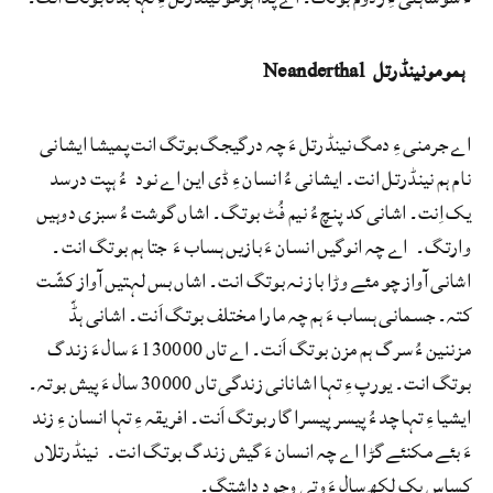
ہمومونینڈرتل Neanderthal
اے جرمنی ءِ دمگ نینڈرتل ءَ چہ درگیجگ بوتگ انت پمیشا ایشانی
نام ہم نینڈرتل انت۔ ایشانی ءُ انسان ءِ ڈی این اے نود ءُ ہپت درسد
یک اِنت۔ اشانی کد پنچ ءُ نیم فُٹ بوتگ۔ اشاں گوشت ءُ سبزی دوہیں
وارتگ۔ اے چہ انوگیں انسان ءَ بازیں ہساب ءَ جتا ہم بوتگ انت۔
اشانی آواز چو مئے وڑا باز نہ بوتگ انت۔ اشاں بس لہتیں آواز کشّت
کتہ۔ جسمانی ہساب ءَ ہم چہ مارا مختلف بوتگ اَنت۔ اشانی ہڈّ
مزننین ءُ سرگ ہم مزن بوتگ اَنت۔ اے تاں 130000 ءَ سال ءَ زندگ
بوتگ انت۔ یورپ ءِ تہا اشانانی زندگی تاں 30000 سال ءَ پیش بوتہ۔
ایشیا ءِ تہا چد ءُ پیسر پیسرا گار بوتگ اَنت۔ افریقہ ءِ تہا انسان ءِ زند
ءَ بئے مکنئے گڑا اے چہ انسان ءَ گیش زندگ بوتگ انت۔ نینڈرتلاں
کساس یک لکھ سال ءَ وتی وجود داشتگ۔