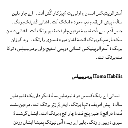
آسترالوپیتیکس انسان ءِ اولی پت ءُ پیرُکاں گُش اَنت۔ اے چار ملین
سال ءَ پیش افریقہ ءِ تہا وجود ءَ اتکگ اَنت۔ اشانی کَد پٹک بوتگ۔
جنین آدم سے فُٹ ءُ نیم ءُ مردین چار فٹ ءُ نیم بوتگ اَنت۔ اشانی دنتان
سک باز مہکم بوتگ انت ءُ اشان میوہ ءُ سبزی وارتگ۔ وہد گوزان
بوہگ ءَ آسٹرالوپیتیکس انسانی دوہمی اسٹیج بزاں ہوموہیبیلِس ءِ توکا
مٹ بوتگ انت۔
Homo Habilis ہوموہیبیلس
انسانی اے رنگ کساس دو ءُ نیم ملین سال ءَ بگر داں یک ءُ نیم ملین
سال ءَ پیش افریقہ ءِ تہا بوتگ۔ ایش بُرزتِر بوتگ انت۔ مردین ہشت
فُٹ ءُ دو انچ ءُ جنین پنچ فٹ ءُ چار انچ ءِ بوتگ انت۔ ایشاں گوشت ءُ
سبزی دوہیں وارتگ۔ بلے اے وہد ءَ آس نبوتگ پمیشا ایشاں وردن