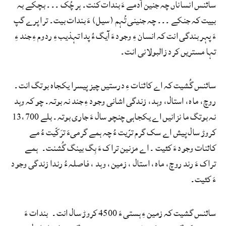
سائنس انساناں چہ جنین آدمے ءَ بندات کنت۔ ہر چُک ۔۔۔ بچکے بہ
بییت کہ جنکے ۔۔۔ چہ جنینی تُہم (سیل) ءَ بندات بیت۔ ترا پرے گپ
ءَ پہر بندگی انت کہ انسان ءِ وجود ءَ آیگ ءُ پدا تہذیب ءِ ردوم ءِ جند ءِ
تہا مستریں کرد زالبولانی انت۔
سائنس گُشیت کہ اے کائنات ءِ درستیں چیز پیسرا یکجاہ بوتگ انت۔
روچ، ماہ، استال، وہد، زندگی اشانی وجود ءِ جند نہ بوتہ۔ چو کہ وہد
نہ بوتگ ما نزانیں اے یکجاہی چنچو سال ءَ جاری بوتہ۔ بلے 13،700
کروڑ سال پیش اے سک گرم ترّیت ءُ چہ ہمے گرمیءَ ترَکّیت ءُ مے
کائنات وجود ءَ کئیت ۔ اے مزنین تراک ءَ بِگ بینگ گُشنت۔ ہمے
تراک ءَ رند روچ، ماہ، استال ، زمین، وہد ، فاصلہ ءُ رندا زندگی وجود
ءَ کئیت۔
سائنس گشیت کہ زمین ءِ ہستی ءَ 4500 کروڑ سال انت۔ بندات ءَ