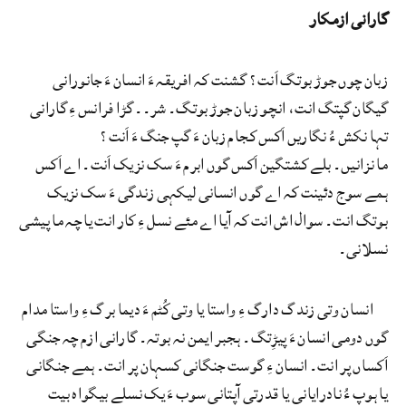
گارانی ازمکار
زبان چوں جوڑ بوتگ اَنت؟ گشنت کہ افریقہ ءَ انسان ءَ جانورانی
گیگان گپتگ انت، انچو زبان جوڑ بوتگ۔ شر۔۔ گڑا فرانس ءِ گارانی
تہا نکش ءُ نگاریں اَکس کجام زبان ءَ گپ جنگ ءَ اَنت؟
ما نزانیں۔ بلے کشتگین اَکس گوں ابرم ءَ سک نزیک اَنت۔ اے اَکس
ہمے سوج دئینت کہ اے گوں انسانی لیکہی زندگی ءَ سک نزیک
بوتگ انت۔ سوال اش انت کہ آیا اے مئے نسل ءِ کار انت یا چہ ما پیشی
نسلانی۔
انسان وتی زندگ دارگ ءِ واستا یا وتی کُٹم ءَ دیما برگ ءِ واستا مدام
گوں دومی انسان ءَ پیڑِتگ۔ ہجبر ایمن نہ بوتہ۔ گارانی ازم چہ جنگی
اَکساں پر انت۔ انسان ءِ گوست جنگانی کسہان پر انت۔ ہمے جنگانی
یا ہوپ ءُ نادرایانی یا قدرتی آپتانی سوب ءَ یک نسلے بیگواہ بیت