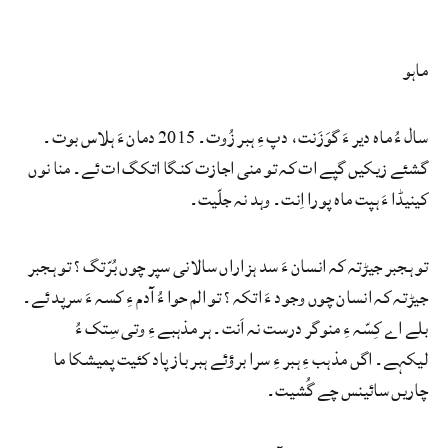
ماہو
سال ءُ ماہ دیر ءَ گوَزَنت، دپ ءِ ہبر زُوت۔ 2015 دمان ءَ ہلاس بوت۔
گشئے زیکیں گپے ات کہ تو منی اجازت کنگا اتکگ ات ئے۔ منا نوں
کینیڈا ءَ ہپت ماہ پورا اِنت۔ وہد نہ جلّیت۔
تو ہجبر جیڑتہ کہ انسان ءَ سد ہزاراں سالانی سپر چوں بُرّتگ؟ تو ہجبر
جیڑتہ کہ انسان چوں وجود ءَ اتکہ؟ تو الم حوا ءُ آدم ءِ کسہ ءَ سرپد ئے۔
بلے اے کِسّہ ءِ منوگر درست نہ اَنت۔ ہر مذہبے ءِ وتی سِتک ءُ
لیکہے۔ اگں مذہب ءِ ہبر ءِ سرا برؤئے ہبر باز پاد کئیت پمیشکا ما
چاریں سائینس چے گُشیت۔