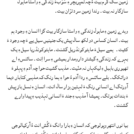
زمین سک گرم بیت ءُ چہ ٹمپریچر ءِ سَوَبءَ زندگی ءِ واستا ماہول
سازگار نہ بیت۔ رندا زمین سرد ترّان بیت۔
وہدے زمین ءِ ماہول زندگی ءِ واستا سازگار بیت گڑا انسان ءِ وجود ہم
بیت۔ انسان کساس دو لکھ سال پیش یک جنینیں سیل یے ءَ چہ وجود ءَ
کئیت۔ ہمے سیل ءَ ماہٹوکونڈریل گشنت۔ ماہٹوکونڈریا سیل ءِ یک
بہرے کہ زندگیءِ گیشتر دارومدار ہمیشی ءِ سرا اِنت۔ سائنسءِ اے
تھیوری باہبل ءِ لیکہاں نہ منّیت۔ مذہب گشیت حوا چہ آدم ءِ پہلو ءَ
دراتکگ۔ بلے سائنس ءِ ردا آدم ءُ حوا ءِ ہما رنگ کہ مذہبی کتاباں دیما
آورتگ اے انسانی رنگ ءَ لہتین ہزار سال انت، انسان ءِ نسل باز پیش
ءَ بندات بوتگ۔ پمیشا آ مذہب ءِ جند ءَ انسانی تہذیب ءِ پیداوارے
گشنت۔
بیا نوں انتھروپولوجی کہ انسان ءِ بارا وانگ ءَ گُش انت ءُ آرکیالوجی