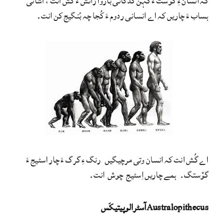
کہ انسان ءِ گوْست ءُ کہن کدگانی باروا زانش ءَ گُش انت ، اشانی
ہساب ءَ چاریں کہ اے انسانی ردوم ءَ کُجا چہ بُنگیج کن انت۔
اے گُش انت کہ انسان وتی مرچیگیں رنگ ءِ گرگ ءَ چار اسٹیج ءَ
گوْستگ۔ ہمے چاریں اِسٹیج چوش انت۔
Australopithecusآسٹرالوپیتیکَس