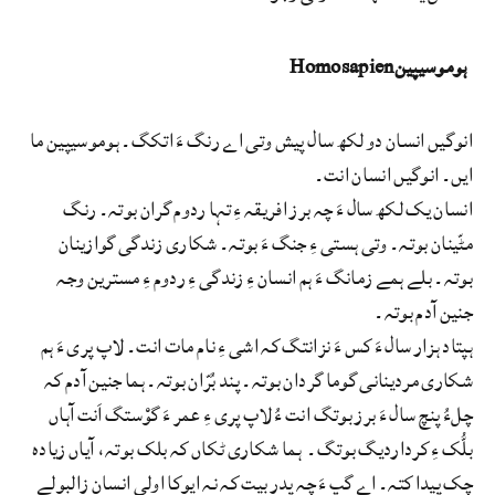
ہوموسیپینHomosapien
انوگیں انسان دو لکھ سال پیش وتی اے رنگ ءَ اتکگ۔ ہوموسیپین ما
ایں۔ انوگیں انسان انت۔
انسان یک لکھ سال ءَ چہ برز افریقہ ءِ تہا ردوم گران بوتہ۔ رنگ
مٹّینان بوتہ۔ وتی ہستی ءِ جنگ ءَ بوتہ۔ شکاری زندگی گوازینان
بوتہ۔ بلے ہمے زمانگ ءَ ہم انسان ءِ زندگی ءِ ردوم ءِ مسترین وجہ
جنین آدم بوتہ۔
ہپتاد ہزار سال ءَ کس ءَ نزانتگ کہ اشی ءِ نام مات انت۔ لاپ پری ءَ ہم
شکاری مردینانی گوما گردان بوتہ۔ پند بُرّان بوتہ۔ ہما جنین آدم کہ
چلءُ پنچ سال ءَ برز بوتگ انت ءُ لاپ پری ءِ عمر ءَ گوْستگ اَنت آہاں
بلُّک ءِ کرداردیگ بوتگ۔ ہما شکاری ٹکاں کہ بلک بوتہ، آیاں زیادہ
چک پیدا کتہ۔ اے گپ ءَ چہ پدر بیت کہ نہ ایوکا اولی انسان زالبولے