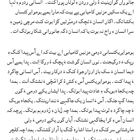
جانوراں گوازینیت ءُ وتی وردن ءِ لوٹاں پورا کنت۔ انسانی ردوم ءِ تہا
اے یک سکیں مزنیں کامیابی یے بیت کہ مارا ہمے ہوموایرکٹساں
بکشاتگ۔ اگاں انسان ءَ تچگ درمبُرتیں گڑا بوت کنت مرچی زمین ءِ
سرا انسان ءِ راج نہ بوت یا کہ انسان دگہ جانورانی شکار بوتگ ات۔
ہوموایریکٹسانی دومی مزنیں کامیابی اے بیت کہ اے آس پیدا کنگ ءِ
رپک ءَ درگیجنت۔ نوں انسان گوشت ءَ پچگ ءُ ورگا اِنت۔ پدا ہمے آس
دیما انسان ءَ سک باز اوزار جوڈ کنگ ءَ درکار بیت۔ آس انسانی چاگرد
ءَ پیدا کنت۔ ہوموایریکٹس آس ءِ کش ءُ کرا مُچّی ءَ نشتگ اَنت ۔ ہمدا
چہ یکجاہ بوہگ ءِ عادت پیدا بوتگ۔ پدا ایشاں یکے دومی ءَ گوں
ہمدا گپ جتگ۔ آس ءَ انسان یک جاگہے ءَ نندارینتگ۔ یکجاہ بوہگ
ءَ چہ چاگرد ءِ لوٹ پیدا بوتگ۔ ہمدا چہ زُبان ءِ رُدوم ہم بوتگ۔ پرچہ کہ
انسان آس ءِ کرا یجّاگہی نشتگ، آہاں گوں یکے دومی ءَ وتی
مارشتانی سر کنگ ءِ واستا اشارہ کُتگ یا آواز کَشتگ۔ ہمدا چہ کلچر
ءُ سوساہٹی ءِ ردوم بوتگ۔ اے پدا ہومو نینڈرتل ءِ تہا بدل بوتگ انت۔