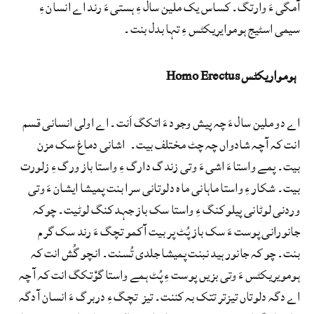
آمگی ءَ وارتگ۔ کساس یک ملین سال ءِ ہستی ءَ رند اے انسان ءِ
سیمی اسٹیج ہوموایریکٹس ءِ تہا بدل بنت۔
ہومواریکٹس Homo Erectus
اے دو ملین سال ءَ چہ پیش وجود ءَ اتکگ اَنت۔ اے اولی انسانی قسم
انت کہ آ چہ شادواں چہ چٹ مختلف بیت۔ اشانی دماغ سک مزن
بیت۔ پمے واستا ءَ اشی ءَ وتی زندگ دارگ ءِ واستا باز ورگ ءِ زلورت
بیت۔ شکار ءِ واستا ماہانی ماہ دلوتانی سرا بنت پمیشا ایشان ءَ وتی
وردنی لوٹانی پیلو کنگ ءِ واستا سک باز جہد کنگ لوٹیت۔ چوکہ
جانورانی پوست ءَ سک باز پُٹ پر بیت آ کمو تچگ ءَ رند سک گرم
بنت۔ چو کہ جانور ہید نبنت پمیشا جلدی تُسنت۔ انچو گُش انت کہ
ہومویریکٹس ءَ وتی بزیں پوست ءِ پُٹ ہمے واستا گوْتکگ انت کہ آ چہ
اے دگہ دلوتاں تیزتر تتک بہ کننت۔ تیز تچگ ءِ دربرگ ءَ انسان آ دگہ