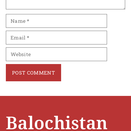
Name
Email
Website
Balochistan