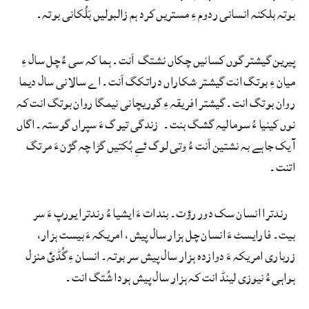
بوتہ بلکنہ انسانی ردوم ءِ مستریں کرد ہم زالبولیں بَلُکانی بوتہ۔
پیرین گیشتر گوں کسانیں چکاں نشتگ اَنت۔ ہما کہ سی ءُ چل سال ءِ
میان ءِ بوتگ انت گیشتر شکاراں دراتکگ اَنت۔ اے سالانی سال دیما
روان بوتگ انت۔ گیشتر افریقہ ءِ گوریچانی نیمگا روان بوتگ انت کہ
نوں کینیا ءُ سومالیہ گشگ بنت۔ زندگی تیوگ ءَ سپراں گوستہ۔ اگاں
آ یک جاہے بہ نشتین اَنت ءُ وتی لوگ ئےِ بُکتیں گڑا چہ گژن ءَ مرتگ
اتنت۔
رندترا انسان سک دور رؤت۔ بندات ءَ ایشیا ءُ رندترا یورپ ءَ سر
بیت۔ فارایسٹ ءَ انسان چل ہزار سال پیش، امریکہ ءَ بیست ہزار،
زرباری امریکہ ءَ دوازدہ ہزار سال پیش سر بوتہ۔ انسان ءِ گُڈئ منزل
ہواہی ءُ نیوزی لینڈ انت کہ ہزار سال پیش ہودا شُتگ انت۔