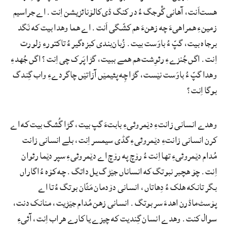
هست‌اَنت، آهانی گْوجگ ءُ در کنگ ڈی‌کالۆنائزیشن اِنت. اے جراسیم
زمینءِ همراهیءَ چه زهنءَ هم کشّگی اَنت. اے هما وهدا بیت که نَگد
برجاه بیت، گپّ ءُ باوَست بیت. زُبان‌بندی کبزہ‌گیر ءُ تاکتورءِ زلورت
اِنت. اگں جُنزےءِ رئوِشت هم همے ببیت، گڑا پَرک چی اِنت؟ اگں جُهدءِ
وهدا گپّ ءُ باوَست نێست، گڑا چِه پئیمێں آزاتێں چاگردےءِ واب گِندگ
بوگا اِنت؟
وهدے انسانی زانتءِ دێمروئیءِ بابتءَ گپ بیت، گڑا گُشگ بیت که اے
کرن انسانی زانتءِ دێمروئیءِ گڈی سیمسر اِنت، بلے انسانی زانت
مُدام دێمروئیءِ تها اِنت ءُ رۆچ په رۆچ اے دێمروئیءِ سپر دێما رئوان
اِنت. چۆ هچبر نبوتگ که انساناں جێڑگ یل داتگ. چه کۆہ ءُ اگاراں
بگر تانکه هلک ءُ دِهاتاں، انسانی دۆدمان مَٹّان بوتگ ءُ تا اے
پۆسٹ‌ماڈرن اهدءَ سر بوتگ. انسانی زهن مُدام جێڑیت، منانک دنت،
سوال کنت. وهدے انسان گِندیت که چیزے یا کارے هراب اِنت، آئیءِ