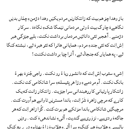
باز وهدا چۆ هم بیت که زانتکارێں مردم یکێں وهدا دژمنءِ چمّاں بدێں
نگاهےءَ چارگ بیت ءُ وتی مردمانی نێمگا شکءِ نگاہءَ. سرکار
دژمنے. آ هجبر تئی دانائێں مردماں برداشت نکنت، بلے جێڑگی هبر
اِش اِنت که تئی جندءِ مردم، همایانی هاترا که تئو هبرءَ ئے، نبشته کنگا
ئے، په همایاں که جنجال ئے، آ ترا چێا برداشت نکننت؟
اِشیءِ سئوب اِش اِنت که دانشور ریا ءُ رو نکنت. راجی جُنزءَ بهر ءُ
بانگ نکنت. آم مردمےءِ وڑا هر پئیسلهءِ سرا شاتکامی کت نکنت.
زانتکار پارٹیانی کاررهبندانی سرا جێڑیت. زانتکار زانت که یک
کارے که مرچی زاهرءَ شَرّ اِنت، باندا مسترێں تاوانے هم آورت کنت.
مرچیگێں شاتکامی باندا مۆتکے هم بوت کنت. گُڑا زاهر اِنت که هر
جاگهءَ ردی‌یے، نزۆری‌یے گندیت، آئیءِ نشاندهیءَ کنت. ردێں
پالیسیءِ هلاپءَ هبر کنگءِ سرا آئیءِ هلاپءَ زا ءُ بهتامءِ درے پچ کنگ