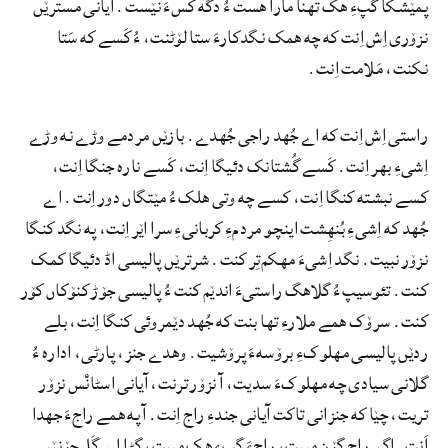
پمێشکا گپءِ هک تهنا مارا هست ءُ دگه کسءَ نێست. آیانی مسترێں
نزۆری اِش اِنت که چه همک نگدکارءَ ستا لۆٹنت، ءُ کَسے که سَتا
نکنت، مَلامت اِنت.
راستی اِش اِنت که اے جُهد راجی جُهدے. بازێں مردمے وڑے نه وڑے
اِشیءِ بهر اِنت. کَسے گُشتانک دئیگا اِنت، کَسے نارہ جنگا اِنت،
کسے نبشته کنگا اِنت، کسے چه وتی هلک ءُ مێتگاں دور اِنت. اے
جُهد که اِشیءِ بُنهِشت اینچو مردمءِ کربانیءِ سرا اێر اِنت، په نگد کنگا
نزۆر نبیت. نگد اِشیءَ مهکم‌تِر کنت. شرترێں پالیسی اڈ دئیگا کمک
کنت. تئوسیپ ءُ گلاهگ راستیءَ اندێم کنت ءُ پالیسی جۆڑ کنۆکاں کۆر
کنت. سرۆک همے ملارءِ تها بنت که جُهد دێمروئی کنگا اِنت، بلے
ردێں پالیسی مهلوکءِ برۆسهءَ پرۆشیت. وهدے جنز، پارٹی، ادارہ ءُ
گلانی سیادی چه مهلوکءَ سدیت، آ نزۆر ترنت، آیانی اسٹانْس نزۆر
تریت، چێا که جنزانی تاکت آیانی جندءِ راج اِنت. آ په همے راجءَ جهدا
اَنت. اگں راج گۆن مبیت، راجءَ گپءِ هک مبیت، گڑا اے گَل چۆنێں