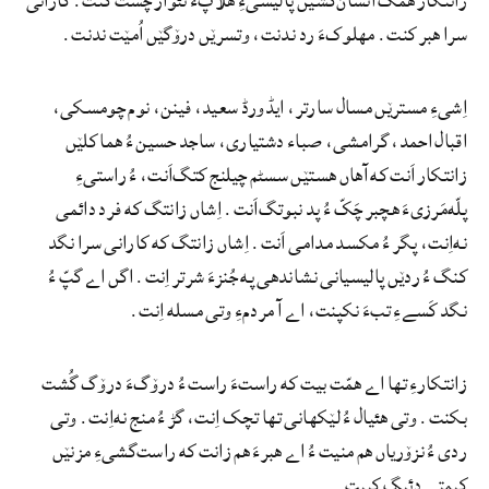
زانتکار همک انسان‌کُشێں پالیسیءِ هلاپءَ تئوار چست کنت. کارانی
سرا هبر کنت. مهلوکءَ رد ندنت، وتسرێں درۆگێں اُمێت ندنت.
اِشیءِ مسترێں مسال سارتر، ایڈورڈ سعید، فینن، نوم چومسکی،
اقبال احمد، گرامشی، صباء دشتیاری، ساجد حسین ءُ هما کلێں
زانتکار اَنت که آهاں هستێں سسٹم چیلنج کتگ‌اَنت، ءُ راستیءِ
پلّه‌مَرزیءَ هچبر چَکّ ءُ پد نبوتگ‌اَنت. اِشاں زانتگ که فرد دائمی
نه‌اِنت، پگر ءُ مکسد مدامی اَنت. اِشاں زانتگ که کارانی سرا نگد
کنگ ءُ ردێں پالیسیانی نشاندهی په جُنزءَ شرتر اِنت. اگں اے گپّ ءُ
نگد کَسےءِ تبءَ نکپنت، اے آ مردمءِ وتی مسله اِنت.
زانتکارءِ تها اے همّت بیت که راستءَ راست ءُ درۆگءَ درۆگ گُشت
بکنت. وتی هئیال ءُ لێکهانی تها تچک اِنت، گڑ ءُ منج نه‌اِنت. وتی
ردی ءُ نزۆریاں هم منیت ءُ اے هبرءَ هم زانت که راست‌گشیءِ مزنێں
کیمتے دئیگ کپیت.