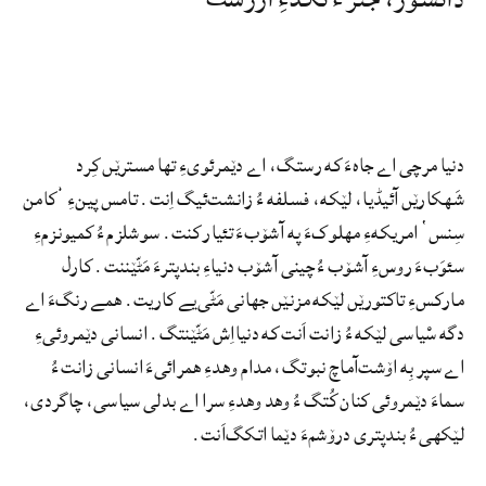
دنیا مرچی اے جاہءَ که رستگ، اے دێمرئویءِ تها مسترێں کِرد
شَهکارێں آئیڈیا، لێکه، فسلفه ءُ زانشت‌ئیگ اِنت. تامس پینءِ ’کامن
سِنس‘ امریکهءِ مهلوکءَ په آشۆبءَ تئیار کنت. سوشلزم ءُ کمیونزمءِ
سئوَبءَ روسءِ آشۆب ءُ چینی آشۆب دنیاءِ بندپترءَ مَٹّێننت. کارل
مارکسءِ تاکتورێں لێکه مزنێں جهانی مَٹّی‌یے کاریت. همے رنگءَ اے
دگه سْیاسی لێکه ءُ زانت اَنت که دنیااِش مَٹّێنتگ. انسانی دێمروئیءِ
اے سپر بِه اۆشت‌آماچ نبوتگ، مدام وهدءِ همرائیءَ انسانی زانت ءُ
سماءَ دێمروئی کنان کُتگ ءُ وهد وهدءِ سرا اے بدلی سیاسی، چاگردی،
لێکهی ءُ بندپتری درۆشمءَ دێما اتکگ‌اَنت.