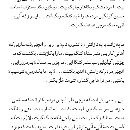
بیت. آ مردم شکءِ نگاهاں چارگ بیت. تچکێں نگدءِ سئوَبءَ ساجد
حسین گۆنگێں مردم هم زا ءُ بد کنگ بوتگ‌اَنت… اپسۆز که آئیءِ
آئیءِ جاگه مرچی هم هالیگ اِنت.
ما په زانت یا په نازانتی، دانشورءِ نامءَ برے برے انچێں بُت سازێں که
آهانی کار بس مئے ستاءَ کنگ ببیت. مارا بگلایَنت. بگشنت که ما
چۆنێں آئیڈیلێں سیاستے کنگا اێں. ما چۆں بےمسال ءُ بےدروَر اێں.
انچێں مردم که راستیءَ اندێم بکننت… ءُ پدا ما یکدومیءِ تئوسیپءَ
بکنێں. من ترا هاجی گشاں، تئو منا مُلّا بگش.
بلے راستی اِش اِنت که مرچی مارا اَنچێں مردم پکار اِنت که سیاسی
جێڑهانی سرا سنگینێں باوست بکننت. ایماندار ببنت. مئے ریاءَ گَٹ
مبنت. ستا کنۆک باز انت، بلے راجےءَ که جنگ گیپت، لازُم اِنت که
کَسے بئیت ءُ آئیءَ آئیءِ نزۆریاں پێش بداریت. سرپد بکنت که جێڑہ