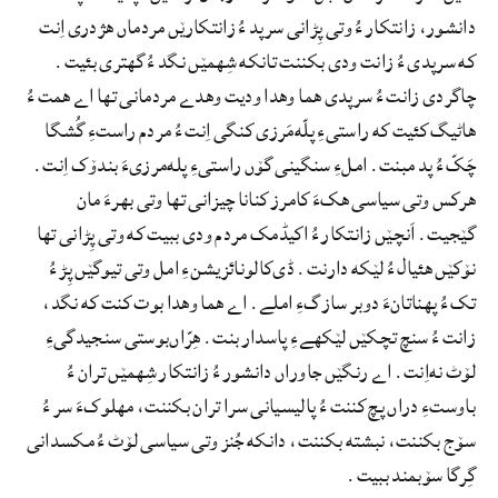
دانشور، زانتکار ءُ وتی پِڑانی سرپد ءُ زانتکارێں مردماں هژدری اِنت
که سرپدی ءُ زانت ودی بکننت تانکه شِهمێں نگد ءُ گهتری بئیت.
چاگردی زانت ءُ سرپدی هما وهدا ودیت وهدے مردمانی تها اے همت ءُ
هاٹیگ کئیت که راستیءِ پلّه‌مَرزی کنگی اِنت ءُ مردم راستءِ گُشگا
چَکّ ءُ پد مبنت. املءِ سنگینی گۆں راستیءِ پله‌مرزیءَ بندۆک اِنت.
هرکس وتی سیاسی هکءَ کامرز کنانا چیزانی تها وتی بهرءَ مان
گێجیت. اَنچێں زانتکار ءُ اکیڈمک مردم ودی ببیت که وتی پِڑانی تها
نۆکێں هئیال ءُ لێکه دارنت. ڈی‌کالونائزیشنءِ امل وتی تیوگێں پِڑ ءُ
تک ءُ پهناتانءَ دوبر سازگءِ املے. اے هما وهدا بوت کنت که نگد،
زانت ءُ سنچ تچکێں لێکهےءِ پاسدار بنت. هِرّاں‌بوستی سنجیدگیءِ
لۆٹ نه‌اِنت. اے رنگێں جاوراں دانشور ءُ زانتکار شِهمێں تران ءُ
باوستءِ دراں پچ کننت ءُ پالیسیانی سرا تران بکننت، مهلوکءَ سر ءُ
سۆج بکننت، نبشته بکننت، دانکه جُنز وتی سیاسی لۆٹ ءُ مکسدانی
گِرگا سۆبمند ببیت.