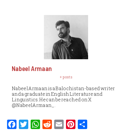
Nabeel Armaan
+ posts
Nabeel Armaan is a Balochistan-based writer
and a graduate in English Literature and
Linguistics. He can be reached on X
@NabeelArmaan_.
F
T
W
R
E
Pi
S