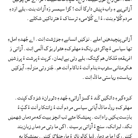
آزاتی‌یے ءِ وابءَ پێش دارگا اَنت؟ گڑا سیمسر وَه آزات بنت، بلے اۆدءِ
مردم گُلام بنت، ءُ اے گُلامیءِ ترسناک ءُ هترناکێں شکلے.
آزاتی پێچیدهێں املے. نۆکێں انسانےءِ جۆڑشت اِنت. اے جُهدءِ املءِ
تها سیاسی ءُ چاگردی رنگءَ مهلوکءِ هئوار بوّگ اَلّمی اِنت. آزاتی وَ
افریقهءِ مُلکاں هم گِپتگ، بلے وتی بےایمان، کرپٹ ءُ پرشت ءُ پرۆشێں
هکومتانی سئوبءَ بنام اَنت ءُ ناکام اَنت هم. جُنز وتی منزلءِ، آیۆکێں
ریاستءِ ریاستی ماڈل اِنت.
کبزه‌گیرءِ داتگێں گَند ءُ گسڑ آزاتیءِ جُهدءِ دئورانءَ شۆدگ کپنت.
مهلوکءِ رول ماڈل آیانی سیاسی مردم اَنت ءُ زانتکار اَنت ءُ گپّ ءُ
باوَست یکێں راه اِنت. پمێشکا مئے تب انچۆ ببیت که مردماں شِهمێں
نگد، لبزانک، سنچ ءُ آزاتی برسیت. اگں ما وتی مردماں زبان‌بند
کنێں، گڑا ما مردماں ڈبل‌کالونائز ءُ مارجنلائز کنێں. پمێشکا په