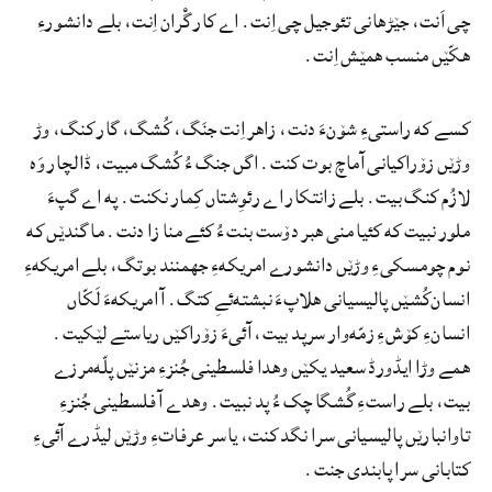
چی اَنت، جێڑهانی تئوجیل چی اِنت. اے کار گْران اِنت، بلے دانشورءِ
هکّێں منسب همێش اِنت.
کسے که راستیءِ شۆنءَ دنت، زاهر اِنت جنَگ، کُشگ، گار کنگ، وڑ
وڑێں زۆراکیانی آماچ بوت کنت. اگں جنگ ءُ کُشگ مبیت، ڈالچار وَه
لازُم کنگ بیت. بلے زانتکار اے رئوِشتاں کِمار نکنت. په اے گپءَ
ملور نبیت که کئیا منی هبر دۆست بنت ءُ کئے منا زا دنت. ما گندێں که
نوم چومسکیءِ وڑێں دانشورے امریکهءِ جهمنند بوتگ، بلے امریکهءِ
انسان‌کُشێں پالیسیانی هلاپءَ نبشته‌ئےِ کتگ. آ امریکهءَ لَکّاں
انسانءِ کۆشءِ زمّه‌وار سرپد بیت، آئیءَ زۆراکێں ریاستے لێکیت.
همے وڑا ایڈورڈ سعید یکێں وهدا فلسطینی جُنزءِ مزنێں پلّه‌مرزے
بیت، بلے راستءِ گُشگا چک ءُ پد نبیت. وهدے آ فلسطینی جُنزءِ
تاوانبارێں پالیسیانی سرا نگد کنت، یاسر عرفاتءِ وڑێں لیڈرے آئیءِ
کتابانی سرا پابندی جنت.