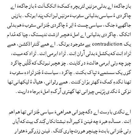
باز جاگهءَ اے بدلی مزنێں لٹریچرءِ کمکءَ اتکگ‌اَنت ءُ باز جاگهءَ اے
چاگردی ءُ سیاسی بدلیانی سئوبءَ مزنێں لبزانک پێدا بوتگ. بازێں
جاگهےءَ جنگ، سیاسی چست ءُ اێر ءُ چاگردی جُنزانی سئوبءَ هم بدلی
اتکگ. چاگردی بدلیانی اے املءَ هچبر اۆشت ندیستگ، چێا که مُدام
یک contradiction یے مئوجود بوتگ. اے همے کَنٹراڈکشن، همے
تَزاد اِنت که یکشلءَ بدلی آران اِنت. تَزاد ابرمی اِنت. تَزاد که مبیت،
چیز چه وتی ابرمی هالتءَ در کاینت. چۆ هچبر نبوتگ که کُلّێں چاگرد
گۆں یک سسٹمےءَ تپاک بکنت. چاگرد، سیاست ءُ جُنز تَزادءِ سئوبءَ
تهنا نگدءِ کمکءَ گهتر بوّان کننت. همے رئوانی، هئیال ءُ لێکهانی تها
نۆکی ءُ نگدی پَرّێس چیزانی تها گهتری آرگءِ املءَ برجاه داریت.
اے نگدی باوست اے دگه چیزانی همراهیءَ سیاسی جُنزانی تها هم اهم
اِنت. مسالءِ هبرءَ چه فینن ءُ کیبرالءِ نبشتانکاں گِندگ بیت که آیاں
وتی جُنزانی بابتءَ چینچو هورت‌چاری کتگ. فینن زۆرگیرءَ هئوار