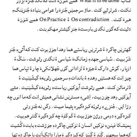
کتاب What is to be done همے شۆنءَ دنت که نگد جنزءَ نِزۆر
نکنت، شرترئےِ کنت. ماؤ سرجمێں جُنزءَرا عوامی بنیادءَ جُنزێنگءِ
هبرءَ کنت. On contradiction ءُ On Practice همے شۆنءَ
دئینت که گۆں نگدی باوستءَ جنز گێشتر مهکم بنت.
گهترێں چاگرد ءُ شرترێں ریاستے هما وهدا جۆڑ بوت کنت که آئیءِ جُنز
شَرّ ببیت. سْیاسی جهدءِ زمانگءَ سْیاسی ءُ نگدی رئوِشت، سَگّ ءُ
اۆپار، گۆش دارگ ءُ جێڑہ ءُ تَزادانی گۆں جُهلانکیءَ چار ءُ تپاس هما
چیز اِنت که هستێں وهدءِ ءُ بانداتءِ سرجمێں رئویهءَ گیشّێنیت ءُ
ڈٹرمائن کنت. همے رئوِشت آیۆکێں ریاستءِ رئویهءَ گیشّێنیت. مئے
آیۆکێں وهد چۆن بیت، اِشیءِ مسترێں نشانی همێش اِنت که ما انوں چِه
وڑا اێں. جُنزےءِ رئویّه کبزه‌گیرءِ پئیما مبیت. وگں نه جُنز وتی
کبزہ‌گیرءِ دومی ورژن جۆڑ بیت ءُ کَم کَمّءَ چه کبزه‌گیرءَ گَنتر هم بیت.
پمێشکا فیننءِ نۆکێں انسان ءُ نۆکێں چاگردءِ جۆڑشتءِ بابتءَ گُشیت
که هما سجهێں گَند ءُ گَسَڑ که کبزہ‌گیرءَ مارا داتگ‌اَنت یا چاگردءِ تها