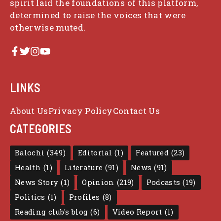
spirit laid the foundations of this platform,
determined to raise the voices that were
otherwise muted.
LINKS
About Us
Privacy Policy
Contact Us
CATEGORIES
Balochi
(349)
Editorial
(1)
Featured
(23)
Health
(1)
Literature
(91)
News
(91)
News Story
(1)
Opinion
(219)
Podcasts
(19)
Politics
(1)
Profiles
(8)
Reading club's blog
(6)
Video Report
(1)