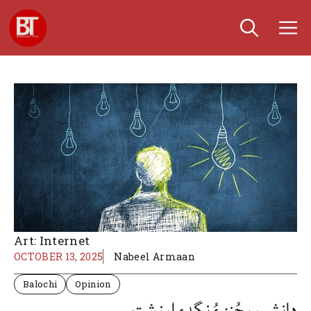
Skip
M
to
content
Art: Internet
OCTOBER 13, 2025
Nabeel Armaan
Balochi
Opinion
دانشور، جُنز ءُ نگدءِ ارزشت