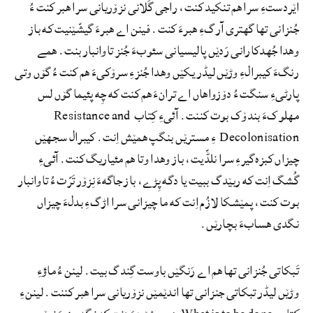
اێردستءِ سرا هم تنکید کنت، راجی گَلانی نزۆریانی سرا هبر کنت ءُ
جُنزانی تها گهتری آرگءِ هبرءَ کنت. فینن اے هبرءَ گیشّێنیت که باز
وهدا جُهدکارانی رَدێں پالیسیانی سئوبءَ جُنز تاوانبار بنت. همے
رنگءَ کیبرالءِ وڑێں لیڈر یکێں وهدا جُنزءِ سرۆکیءَ هم کنت ءُ گۆں وتی
پارٹیءِ سنگت ءُ دۆزواهاں اے ترانءَ هم کنت که چِه پئیما گۆں لس
مهلوکءَ بندۆک بوت کننت. آئیءِ کِتاب Resistance and
Decolonisation ءِ مسترێں بنگپ همێش اِنت. کیبرال سجهێں
چیزاں کبزہ‌گیرءِ سرا نلڈّیت، باز وهدا وتا هم مئیاریگ کنت. آئیءِ
گُشگ اِنت که ربێدگ ببیت یا دگه پِڑے، باز جاگهءَ نِزۆر تَرّت ءُ تاوانبار
بوت کنت، پمێشکا لازُم اِنت که ما چیزانی سرا اڑگءِ بدلءَ چیزاں
نگدی هسابءَ بچارێں.
تَبکاتی جُنزانی تها هم اے رَنگێں باوست گِندگ بیت. لینن ءُ ماؤءِ
وڑێں لیڈر تبکاتی جنزانی تها اندێمێں نزۆریانی سرا هبر کننت. لیننءِ