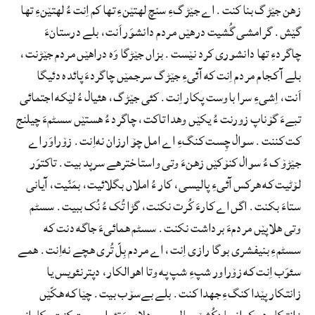
زهن جێڑگ بنا کنت. اے جێڑگءِ سنچ لهتێنءِ تها کم اِنت ءُ لهتێنءِ تها
گێش. گرامشی گُشیت درهێں مردم دانشوَر اَنت، بلے درستانءَ
چاگردءِ تها دانشوری کرد نێست. بزاں جێڑگا وَه دراهێں مردم جێڑنت،
بلے آ کجام مردم اِنت که آئیءِ جێڑگ سرجمێں چاگردءَ پائده دئیگا
اَنت، اِشیءِ سرا باوست پکار اِنت. کئی جێڑگ، هئیال ءُ لێکه اجتمائی
تبےءَ گۆناپ زورنت ءُ یکێں وهدا تاکت، چاگرد ءُ هستێں سسٹمءَ چیلنج
کت کننت. سوال چِست کنگءِ اے امل چۆ ارزان نه‌اِنت. زۆراوَر اے
جێڑۆک ءُ سوال کنۆکێں زهنءَ وتی واستا خترهے سرپد بیت. تاکتوَر
لۆٹیت که هرکس آئیءِ پالیسی، کار ءُ املاں بگلائیت، بمَنّیت، آیانی
ستاءَ بکنت. اگں اے کارءَ کُرت نکنت، گڑا تُک ءُ نُک ببیت. سسٹم
وتی هلاپێں مردمءَ برداشت نکنت. سسٹم همائیءَ جاگه دنت که
سسٹمءِ بنیفشری بوگا رازی اِنت، اے مردم بِلّ تُری هچے نه‌اِنت. همے
سئوَب اِنت که زۆراور شپءِ شپ په وتا اهوالکار، دپترنئویس یا
زانتکار پێدا کنگءِ جهدا کنت. بلے بےسۆب بیت. چێا که هکّێں