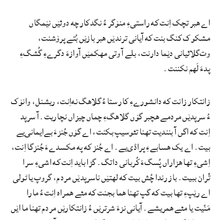
اے هبر تچک اِنت که راستیءِ منۆگر ءُ نگدکار چه دوئێں نێمگاں
مشکوک کنگ بنت که آیانی ترندێں هبر بازێں بُتے پرۆشنت،
وت‌گلائیانی دێما دارنت، بلے آ وتی مهکمێں آوازءَ دگرےءِ گُشگءِ
پدءَ لَهم نکننت.
زانتکار زانت که دانشورےءِ کار ستا ءُ گلاهگ نه‌اِنت، ریشنل، وانۆک
ءُ سرپدێں مردمے هچبر گۆں گلاهگءِ چماں چیزاں نچاریت. آ سرپد
اِنت که اگں آ بنندیت تهنا تئوسیپ بکنت، اے گۆں جُنزءَ بےایمانی‌یے
بیت. اے یک هسابےءِ پراڈی‌یے. اے جُنز که په مکسدےءَ جُنزگا اِنت،
اِشیءِ تها هزاراں پُسگءَ کُربانی داتگ. گڑا باید اِنت که اشیءِ سرا
تْران ببیت. باز رندا چُش بیت که لهتێں ناسرپدێں مردم، گروپ یا ٹولی
اے رێپءِ تها بیت که گپ تهنا هما بجنت که مئے همراه اِنت ءُ مارا
مَنّیت یا مئے همریشے. آیانی نزءَ شرترێں ءُ زانتکارێں مردم تهنا ما اێں