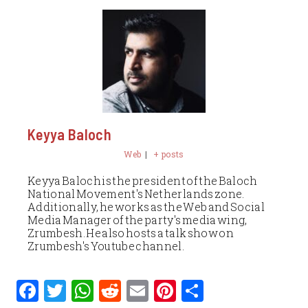
Keyya Baloch
Web
|
+ posts
Keyya Baloch is the president of the Baloch
National Movement's Netherlands zone.
Additionally, he works as the Web and Social
Media Manager of the party's media wing,
Zrumbesh. He also hosts a talk show on
Zrumbesh's Youtube channel.
F
T
W
R
E
Pi
S