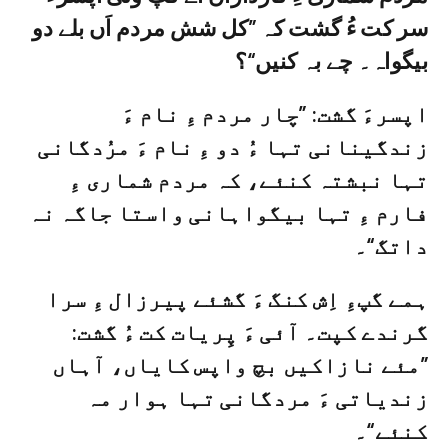
سر کت ءُ گشت کہ ”کل شش مردم اَں بلے دو
بیگواہ۔ چے بہ کنیں“؟
اپسرءَ گشت: ”چار مردم ءِ نام ءَ
زندگینانی تہا ءُ دو ءِ نام ءَ مرُدگانی
تہا نبشتہ کنئے، کہ مردم شماری ءِ
فارم ءِ تہا بیگواہانی واستا جاگہ نہ
داتگ“۔
ہمے گپءِ اِش کنگ ءَ گشئے پیرزال ءِ سرا
گرندے کپت۔ آئی ءَ پِریات کت ءُ گشت:
”مئے نازاکیں بچ واپس کایاں، آہاں
زندیاتی ءَ مردگانی تہا ہوار مہ
کنئے“۔