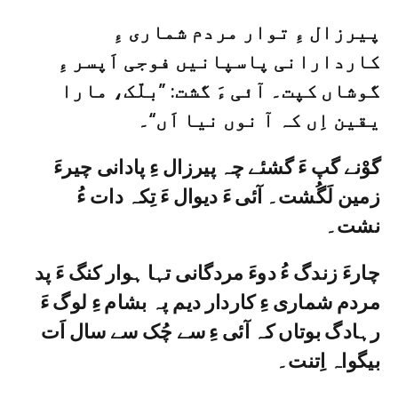
پیرزال ءِ توار مردم شماری ءِ
کاردارانی پاسپانیں فوجی اَپسر ءِ
گوشاں کپت۔ آئی ءَ گشت: ”بلّک، مارا
یقین اِں کہ آ نوں نیا اَں“۔
گوْنے گپ ءَ گشئے چہ پیرزال ءِ پادانی چیرءَ
زمین لَگُشت۔ آئی ءَ دیوال ءَ تِکہ دات ءُ
نشت۔
چارءَ زندگ ءُ دوءَ مردگانی تہا ہوار کنگ ءَ پد
مردم شماری ءِ کاردار دیم پہ بشام ءِ لوگ ءَ
رہادگ بوتاں کہ آئی ءِ سے چُک سے سال اَت
بیگواہ اِتنت۔