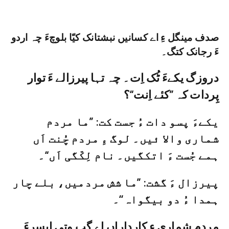
صدف مینگل ءِ اے کسانیں نبشتانک کیّا بلوچءَ چہ اردو
ءَ رجانک کتگ۔
دروزگ یکےءَ ٹُک اِت۔ چہ تہا پیرزالے ءَ توار
پِردات کہ ”کئے اِنت“؟
یکےءَ پسو دات ءُ جست کت: ”ما مردم
شماری والا ئیں۔ لوگ ءِ مردم چُنت اَں
ہمے جُست ءَ اتکگیں۔ نام لِکّگی اَں“۔
پیرزال ءَ گشت: ”ما شش مردمیں، بلے چار
ہمدا ءُ دو بیگواہ‘‘۔
مردم شماری ءِ کارداراں اے گپ وتی اپسرءَ