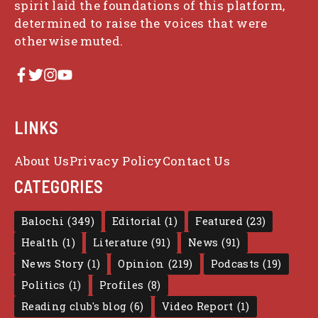
spirit laid the foundations of this platform,
determined to raise the voices that were
otherwise muted.
LINKS
About Us
Privacy Policy
Contact Us
CATEGORIES
Balochi
(349)
Editorial
(1)
Featured
(23)
Health
(1)
Literature
(91)
News
(91)
News Story
(1)
Opinion
(219)
Podcasts
(19)
Politics
(1)
Profiles
(8)
Reading club's blog
(6)
Video Report
(1)